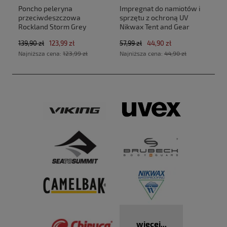
Poncho peleryna
Impregnat do namiotów i
przeciwdeszczowa
sprzętu z ochroną UV
Rockland Storm Grey
Nikwax Tent and Gear
SolarProof 500 ml atomizer
139,90 zł
123,99 zł
57,99 zł
44,90 zł
Najniższa cena:
123,99 zł
Najniższa cena:
44,90 zł
więcej...