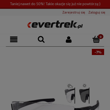
Taniej nawet do 50%! Takie okazje się już nie powtórzą:)
Zarejestruj się
Zaloguj się
-7%