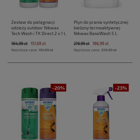
Zestaw do pielęgnacji
Płyn do prania syntetycznej
odzieży outdoor Nikwax
bielizny termoaktywnej
Tech Wash i TX Direct 2 x 1 L
Nikwax BaseWash 5 L
184,99 zł
151,69 zł
219,99 zł
186,99 zł
Najniższa cena:
151,69 zł
Najniższa cena:
219,99 zł
-20%
-23%