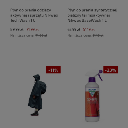
Płyn do prania odzieży
Płyn do prania syntetycznej
aktywnej i sprzętu Nikwax
bielizny termoaktywnej
Tech Wash 1 L
Nikwax BaseWash 1 L
89,99 zł
71,99 zł
63,99 zł
51,19 zł
Najniższa cena:
71,99 zł
Najniższa cena:
51,19 zł
-11%
-23%