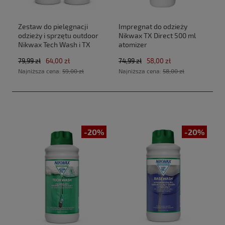
Zestaw do pielęgnacji
Impregnat do odzieży
odzieży i sprzętu outdoor
Nikwax TX Direct 500 ml
Nikwax Tech Wash i TX
atomizer
Direct 2 x 300 ml
79,99 zł
64,00 zł
74,99 zł
58,00 zł
Najniższa cena:
59,00 zł
Najniższa cena:
58,00 zł
-20%
-20%