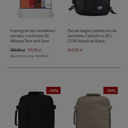
Impregnat do namiotów i
Plecak bagaż podręczny do
sprzętu z ochroną UV
samolotu CabinZero 28 L
Nikwax Tent and Gear
CZ08 Absolute Black
SolarProof 2,5 L atomizer
(40x30x20cm Ryanair,Wizz
189,99 zł
151,99 zł
245,65 zł
Air)
Najniższa cena:
151,99 zł
-15%
-15%