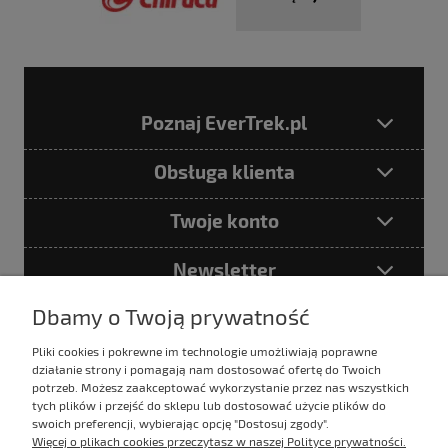
Poznaj EverTrek.pl
Obsługa klienta
Twoje konto
Newsletter
Dbamy o Twoją prywatność
Pliki cookies i pokrewne im technologie umożliwiają poprawne
Podając adres e-mail akceptujesz
działanie strony i pomagają nam dostosować ofertę do Twoich
Politykę prywatności
potrzeb. Możesz zaakceptować wykorzystanie przez nas wszystkich
tych plików i przejść do sklepu lub dostosować użycie plików do
swoich preferencji, wybierając opcję "Dostosuj zgody".
Więcej o plikach cookies przeczytasz w naszej Polityce prywatności.