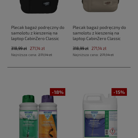
Plecak bagaż podręczny do
Plecak bagaż podręczny do
samolotu z kieszenią na
samolotu z kieszenią na
laptop CabinZero Classic
laptop CabinZero Classic
Tech 28L CZ33 Absolute
Tech 28L CZ33 Zen Garden
318,99 zł
271,14 zł
318,99 zł
271,14 zł
Black (40x30x20cm
(40x30x20cm Ryanair, Wizz
Najniższa cena:
271,14 zł
Najniższa cena:
271,14 zł
Ryanair, Wizz Air)
Air)
-18%
-15%