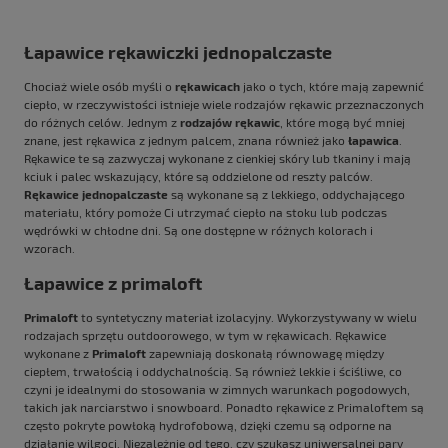
Łapawice rękawiczki jednopalczaste
Chociaż wiele osób myśli o
rękawicach
jako o tych, które mają zapewnić
ciepło, w rzeczywistości istnieje wiele rodzajów rękawic przeznaczonych
do różnych celów. Jednym z
rodzajów rękawic
, które mogą być mniej
znane, jest rękawica z jednym palcem, znana również jako
łapawica
.
Rękawice te są zazwyczaj wykonane z cienkiej skóry lub tkaniny i mają
kciuk i palec wskazujący, które są oddzielone od reszty palców.
Rękawice jednopalczaste
są wykonane są z lekkiego, oddychającego
materiału, który pomoże Ci utrzymać ciepło na stoku lub podczas
wędrówki w chłodne dni. Są one dostępne w różnych kolorach i
wzorach.
Łapawice z primaloft
Primaloft
to syntetyczny materiał izolacyjny. Wykorzystywany w wielu
rodzajach sprzętu outdoorowego, w tym w rękawicach. Rękawice
wykonane z
Primaloft
zapewniają doskonałą równowagę między
ciepłem, trwałością i oddychalnością. Są również lekkie i ściśliwe, co
czyni je idealnymi do stosowania w zimnych warunkach pogodowych,
takich jak narciarstwo i snowboard. Ponadto rękawice z Primaloftem są
często pokryte powłoką hydrofobową, dzięki czemu są odporne na
działanie wilgoci. Niezależnie od tego, czy szukasz uniwersalnej pary