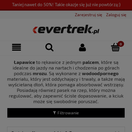
Taniej nawet do 50%! Takie okazje się już nie powtórzą:)
Zarejestruj się
Zaloguj się
Łapawice
to rękawice z jednym
palcem
, które są
idealne do jazdy na nartach i chodzenia po górach
podczas
mrozu
. Są wykonane z
wodoodpornego
materiału, który jest oddychający i trwały, a także mają
wyściełaną dłoń, która pomaga absorbować wstrząsy.
Posiadają również pasek na rzep, który można
regulować, aby zapewnić ścisłe dopasowanie, a kciuk
może się swobodnie poruszać.
Filtrowanie