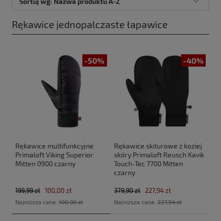
Sortuj wg:
Nazwa produktu A-Z
Rękawice jednopalczaste łapawice
-50%
-40%
Rękawice multifunkcyjne
Rękawice skiturowe z koziej
Primaloft Viking Superior
skóry Primaloft Reusch Kavik
Mitten 0900 czarny
Touch-Tec 7700 Mitten
czarny
199,99 zł
100,00 zł
379,90 zł
227,94 zł
Najniższa cena:
100,00 zł
Najniższa cena:
227,94 zł