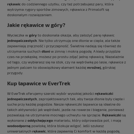
rękawic
do codziennego użytku, czy też potrzebujesz pary, która
wytrzyma rygory sportów zimowych, rękawice z Primaloft są
doskonałym rozwiązaniem.
Jakie rękawice w góry?
Wycieczka w
góry
to doskonała okazja, aby założyć parę rękawic
jednopalczastych
. Nie tylko utrzymują one dłonie w cieple, ale także
zapewniają zręczność i przyczepność. Świetnie nadają się również do
utrzymania suchych
dłoni
w zimną i mokrą pogodę. A kiedy przyjdzie
czas na przekąskę, możesz po prostu zdjąć jedną rękawicę. Niezależnie
od tego, czy wybierasz się na stok, czy na wędrówkę po lesie, rękawice z
jednym palcem to obowiązkowy element każdej
mroźnej,
górskiej
przygody.
Kup łapawice w EverTrek
W EverTrek oferujemy szeroki wybór wysokiej jakości
rękawiczki
jednopalczastych
, zaprojektowanych tak, aby twoje dłonie były ciepłe i
suche przy każdej pogodzie. Nasze rękawiczki łapawice są idealne do
takich aktywności jak wędrówki, jazda na rowerze i bieganie, ponieważ
pozwalają na utrzymanie mocnego uchwytu na sprzęcie.
Rękawiczki
są
wykonane z
oddychającego
materiału, który odprowadza pot, i mają
wodoodporną
powłokę, która blokuje wilgoć. Jeśli szukasz
uniwersalnych
rękawic
, które zapewnią Ci komfort w każdą pogodę,