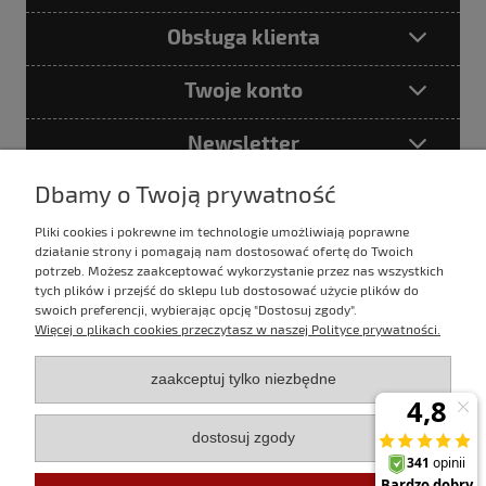
Obsługa klienta
Twoje konto
Newsletter
Dbamy o Twoją prywatność
Pliki cookies i pokrewne im technologie umożliwiają poprawne
Podając adres e-mail akceptujesz
działanie strony i pomagają nam dostosować ofertę do Twoich
Politykę prywatności
potrzeb. Możesz zaakceptować wykorzystanie przez nas wszystkich
tych plików i przejść do sklepu lub dostosować użycie plików do
swoich preferencji, wybierając opcję "Dostosuj zgody".
Więcej o plikach cookies przeczytasz w naszej Polityce prywatności.
E-mail:
sklep@evertrek.pl
zaakceptuj tylko niezbędne
Infolinia:
795 020 766
dostosuj zgody
Infolinia czynna w godz.
10:00 - 16:00 w dni robocze.