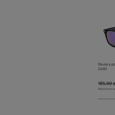
Okulary po
240D
185,00 z
Najniższa c