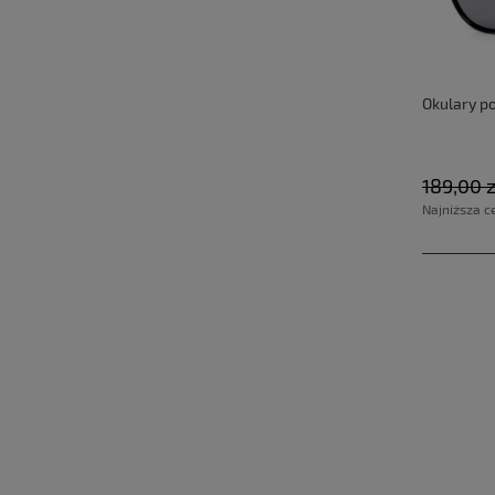
Okulary po
189,00 z
Najniższa c