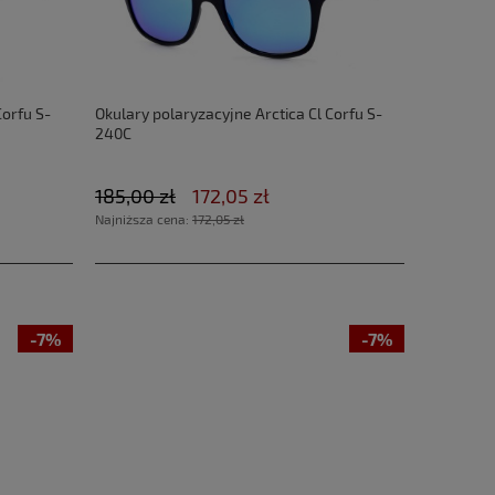
Corfu S-
Okulary polaryzacyjne Arctica Cl Corfu S-
240C
185,00 zł
172,05 zł
Najniższa cena:
172,05 zł
-7%
-7%