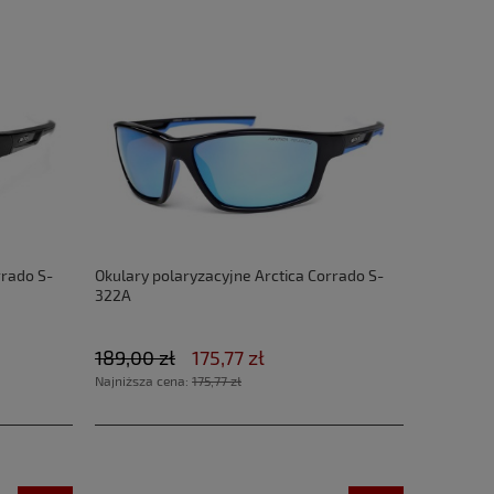
rrado S-
Okulary polaryzacyjne Arctica Corrado S-
322A
189,00 zł
175,77 zł
Najniższa cena:
175,77 zł