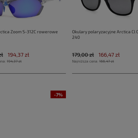
rctica Zoom S-312C rowerowe
Okulary polaryzacyjne Arctica Cl 
240
zł
194,37 zł
179,00 zł
166,47 zł
ena:
194,37 zł
Najniższa cena:
166,47 zł
-7%