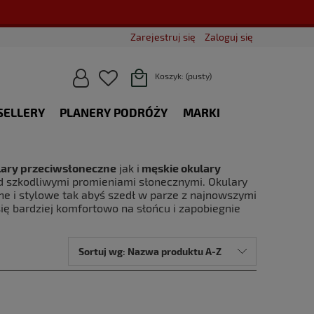
Zarejestruj się
Zaloguj się
Koszyk:
(pusty)
SELLERY
PLANERY PODRÓŻY
MARKI
BLOG
lary przeciwsłoneczne
jak i
męskie okulary
zed szkodliwymi promieniami słonecznymi. Okulary
e i stylowe tak abyś szedł w parze z najnowszymi
ę bardziej komfortowo na słońcu i zapobiegnie
Sortuj wg:
Nazwa produktu A-Z