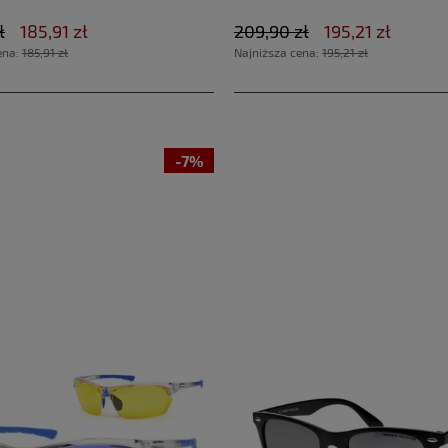
ł
185,91 zł
209,90 zł
195,21 zł
ena:
185,91 zł
Najniższa cena:
195,21 zł
-7%