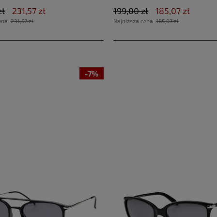
zł
231,57 zł
199,00 zł
185,07 zł
ena:
231,57 zł
Najniższa cena:
185,07 zł
-7%