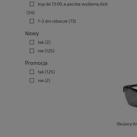
kup do 13:00, a paczkę wyślemy dziś
(54)
1-3 dni robocze
(73)
Nowy
tak
(2)
nie
(125)
Promocja
tak
(125)
nie
(2)
Okulary A