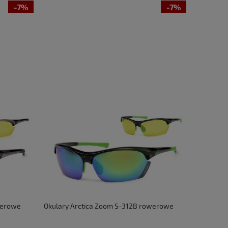
-7%
-7%
werowe
Okulary Arctica Zoom S-312B rowerowe