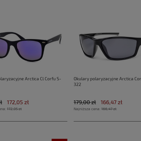
laryzacyjne Arctica Cl Corfu S-
Okulary polaryzacyjne Arctica Co
322
ł
172,05 zł
179,00 zł
166,47 zł
ena:
172,05 zł
Najniższa cena:
166,47 zł