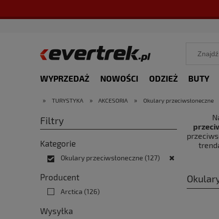
WYPRZEDAŻ
NOWOŚCI
ODZIEŻ
BUTY
»
»
»
TURYSTYKA
AKCESORIA
Okulary przeciwsłoneczne
N
Filtry
przeci
przeciws
Kategorie
trend
Okulary przeciwsłoneczne
(127)
Producent
Okular
Arctica
(126)
Wysyłka