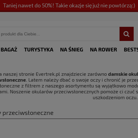
Taniej nawet do 50%! Takie okazje się już nie powtórzą:)
BAGAŻ
TURYSTYKA
NA ŚNIEG
NA ROWER
BEST
a naszej stronie Evertrek.pl znajdziecie zarówno
damskie oku
wsłoneczne
. Latem należy dbać o swoje oczy i chronić je pr
łoneczne z filtrem z naszego asortymentu są wyjątkowo modn
ami. Noszenie okularów przeciwsłonecznych pomoże ci czuć si
uszkodzeniom oczu.
y przeciwsłoneczne