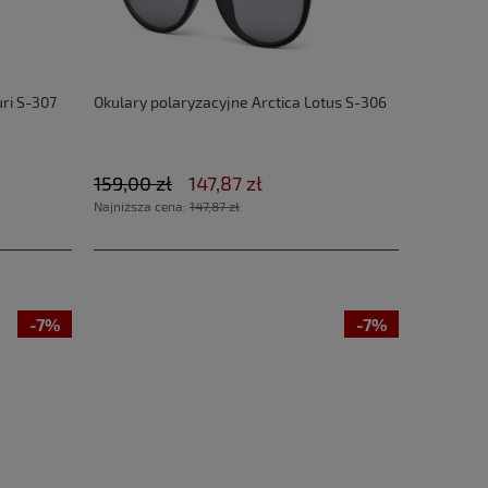
uri S-307
Okulary polaryzacyjne Arctica Lotus S-306
159,00 zł
147,87 zł
Najniższa cena:
147,87 zł
-7%
-7%