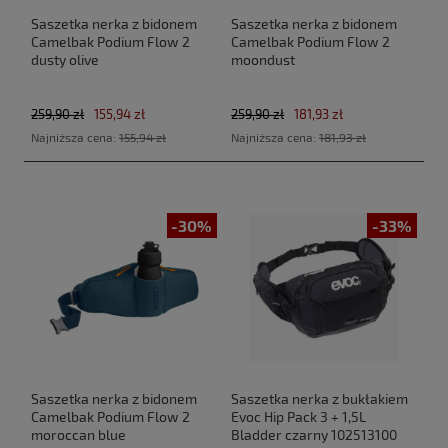
Saszetka nerka z bidonem
Saszetka nerka z bidonem
Camelbak Podium Flow 2
Camelbak Podium Flow 2
dusty olive
moondust
259,90 zł
155,94 zł
259,90 zł
181,93 zł
Najniższa cena:
155,94 zł
Najniższa cena:
181,93 zł
-30%
-33%
Saszetka nerka z bidonem
Saszetka nerka z bukłakiem
Camelbak Podium Flow 2
Evoc Hip Pack 3 + 1,5L
moroccan blue
Bladder czarny 102513100