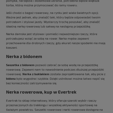
pompka, narzędzia i dodatkowe ubrania, potrzebna będzie większa
torba, którą można przymocować do ramy roweru.
Jeśli chodzi o
bagaż
rowerowy, na rynku jest wiele świetnych opcji.
Ważne jest jednak, aby znaleźć taki, który będzie odpowiadał twoim
potrzebom i stylowi jazdy. Wystarczy trochę poszukać, aby znaleźć
idealną nerkę rowerową lub sakwę na następną przejażdżkę.
Nerka damska jest stylowa i pomieści najważniejsze rzeczy, które
potrzebujesz wziąć ze sobą na rower. Nerka męska zapewni
przechowanie dla drobnych rzeczy, gdy akurat nasze spodenki nie mają
kieszeni.
Nerka z bidonem
Saszetka z bidonem
pozwoli zabrać ze sobą wodę na przejażdżkę
rowerową. Zapewni nam to nawodnienie podczas dłuższej przejażdżki
rowerowej.
Nerka z bukłakiem
została zaprojektowana tak, aby picie z
bidonu
było wygodne i szybkie. Dzięki ustnikowi można łatwo napić się
bez konieczności zatrzymywania się.
Nerka rowerowa, kup w Evertrek
Evertrek to sklep internetowy, który oferuje szeroki wybór rzeczy
przeznaczonych do trekkingu i wszelkiej aktywności sportowej na
świeżym powietrzu. Saszetki rowerowe i nerki rowerowe dostępne na