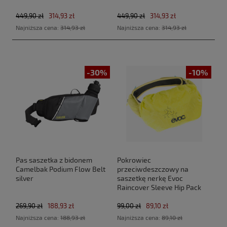
449,90 zł
314,93 zł
449,90 zł
314,93 zł
Najniższa cena:
314,93 zł
Najniższa cena:
314,93 zł
-30%
-10%
Pas saszetka z bidonem
Pokrowiec
Camelbak Podium Flow Belt
przeciwdeszczowy na
silver
saszetkę nerkę Evoc
Raincover Sleeve Hip Pack
sulphur 601012404-M
269,90 zł
188,93 zł
99,00 zł
89,10 zł
Najniższa cena:
188,93 zł
Najniższa cena:
89,10 zł