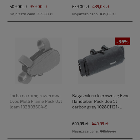
509,00 zł
359,00 zł
659,00 zł
439,03 zł
Najniższa cena:
359,00 zł
Najniższa cena:
439,03 zł
-36%
Torba na ramę rowerową
Bagażnik na kierownicę Evoc
Evoc Multi Frame Pack 0,7l
Handlebar Pack Boa 5l
loam 102803604-S
carbon grey 102801121-L
699,99 zł
449,99 zł
Najniższa cena:
449,99 zł