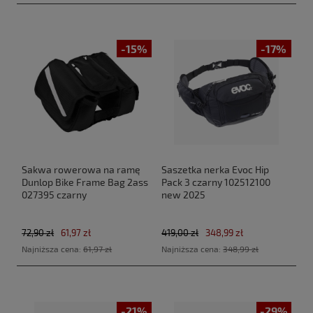
-15%
-17%
Sakwa rowerowa na ramę
Saszetka nerka Evoc Hip
Dunlop Bike Frame Bag 2ass
Pack 3 czarny 102512100
027395 czarny
new 2025
72,90 zł
61,97 zł
419,00 zł
348,99 zł
Najniższa cena:
61,97 zł
Najniższa cena:
348,99 zł
-21%
-29%