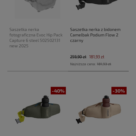
Saszetka nerka
Saszetka nerka z bidonem
fotograficzna Evoc Hip Pack
Camelbak Podium Flow 2
Capture 6 steel 502502131
czarny
new 2025
259,90 zł
181,93 zł
Najniższa cena:
181,93 zł
-40%
-30%