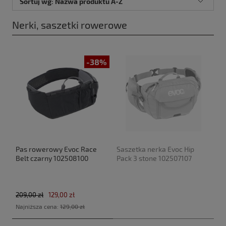
Sortuj wg:
Nazwa produktu A-Z
Nerki, saszetki rowerowe
-38%
Pas rowerowy Evoc Race
Saszetka nerka Evoc Hip
Belt czarny 102508100
Pack 3 stone 102507107
209,00 zł
129,00 zł
Najniższa cena:
129,00 zł