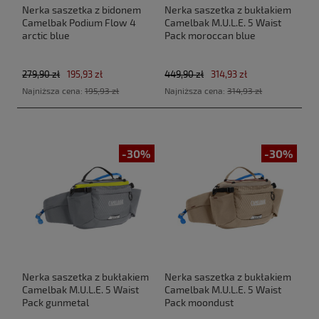
Nerka saszetka z bidonem
Nerka saszetka z bukłakiem
Camelbak Podium Flow 4
Camelbak M.U.L.E. 5 Waist
arctic blue
Pack moroccan blue
279,90 zł
195,93 zł
449,90 zł
314,93 zł
Najniższa cena:
195,93 zł
Najniższa cena:
314,93 zł
-30%
-30%
Nerka saszetka z bukłakiem
Nerka saszetka z bukłakiem
Camelbak M.U.L.E. 5 Waist
Camelbak M.U.L.E. 5 Waist
Pack gunmetal
Pack moondust