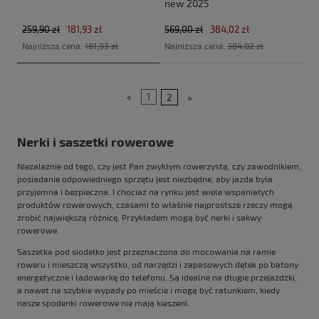
new 2025
259,90 zł
181,93 zł
569,00 zł
384,02 zł
Najniższa cena:
181,93 zł
Najniższa cena:
384,02 zł
«
1
2
»
Nerki i saszetki rowerowe
Niezależnie od tego, czy jest Pan zwykłym rowerzystą, czy zawodnikiem,
posiadanie odpowiedniego sprzętu jest niezbędne, aby jazda była
przyjemna i bezpieczna. I chociaż na rynku jest wiele wspaniałych
produktów rowerowych, czasami to właśnie najprostsze rzeczy mogą
zrobić największą różnicę. Przykładem mogą być nerki i sakwy
rowerowe.
Saszetka pod siodełko jest przeznaczona do mocowania na ramie
roweru i mieszczą wszystko, od narzędzi i zapasowych dętek po batony
energetyczne i ładowarkę do telefonu. Są idealne na długie przejażdżki,
a nawet na szybkie wypady po mieście i mogą być ratunkiem, kiedy
nasze spodenki rowerowe nie mają kieszeni.