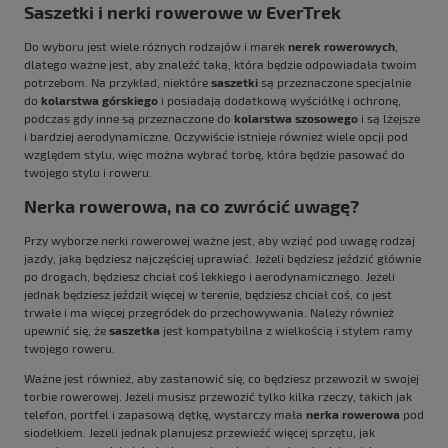
Saszetki i nerki rowerowe w EverTrek
Do wyboru jest wiele różnych rodzajów i marek
nerek rowerowych
,
dlatego ważne jest, aby znaleźć taką, która będzie odpowiadała twoim
potrzebom. Na przykład, niektóre
saszetki
są przeznaczone specjalnie
do
kolarstwa górskiego
i posiadają dodatkową wyściółkę i ochronę,
podczas gdy inne są przeznaczone do
kolarstwa szosowego
i są lżejsze
i bardziej aerodynamiczne. Oczywiście istnieje również wiele opcji pod
względem stylu, więc można wybrać torbę, która będzie pasować do
twojego stylu i roweru.
Nerka rowerowa, na co zwrócić uwagę?
Przy wyborze nerki rowerowej ważne jest, aby wziąć pod uwagę rodzaj
jazdy, jaką będziesz najczęściej uprawiać. Jeżeli będziesz jeździć głównie
po drogach, będziesz chciał coś lekkiego i aerodynamicznego. Jeżeli
jednak będziesz jeździł więcej w terenie, będziesz chciał coś, co jest
trwałe i ma więcej przegródek do przechowywania. Należy również
upewnić się, że
saszetka
jest kompatybilna z wielkością i stylem ramy
twojego roweru.
Ważne jest również, aby zastanowić się, co będziesz przewoził w swojej
torbie rowerowej. Jeżeli musisz przewozić tylko kilka rzeczy, takich jak
telefon, portfel i zapasową dętkę, wystarczy mała
nerka rowerowa
pod
siodełkiem. Jeżeli jednak planujesz przewieźć więcej sprzętu, jak