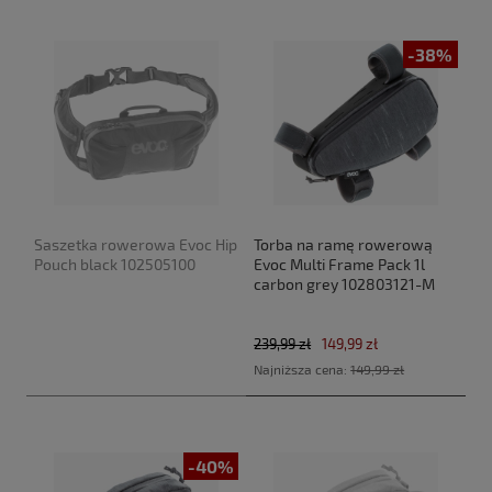
-38%
Saszetka rowerowa Evoc Hip
Torba na ramę rowerową
Pouch black 102505100
Evoc Multi Frame Pack 1l
carbon grey 102803121-M
239,99 zł
149,99 zł
Najniższa cena:
149,99 zł
-40%