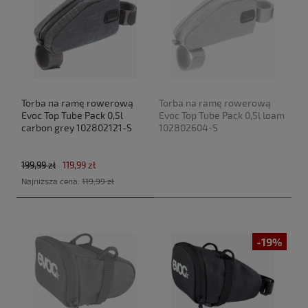
Torba na ramę rowerową
Torba na ramę rowerową
Evoc Top Tube Pack 0,5l
Evoc Top Tube Pack 0,5l loam
carbon grey 102802121-S
102802604-S
199,99 zł
119,99 zł
Najniższa cena:
119,99 zł
-19%