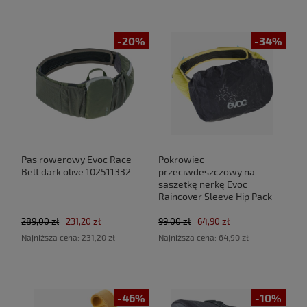
-20%
-34%
Pas rowerowy Evoc Race
Pokrowiec
Belt dark olive 102511332
przeciwdeszczowy na
saszetkę nerkę Evoc
Raincover Sleeve Hip Pack
black 601012100-M
289,00 zł
231,20 zł
99,00 zł
64,90 zł
Najniższa cena:
231,20 zł
Najniższa cena:
64,90 zł
-46%
-10%