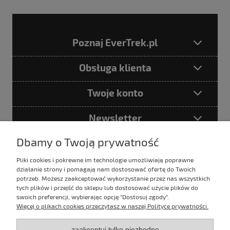
Poznaj EverTrek.pl
Obsługa klienta
Twoje konto
Newsletter
Dbamy o Twoją prywatność
Pliki cookies i pokrewne im technologie umożliwiają poprawne
Podając adres e-mail akceptujesz
działanie strony i pomagają nam dostosować ofertę do Twoich
Politykę prywatności
potrzeb. Możesz zaakceptować wykorzystanie przez nas wszystkich
tych plików i przejść do sklepu lub dostosować użycie plików do
swoich preferencji, wybierając opcję "Dostosuj zgody".
Więcej o plikach cookies przeczytasz w naszej Polityce prywatności.
E-mail:
zaakceptuj tylko niezbędne