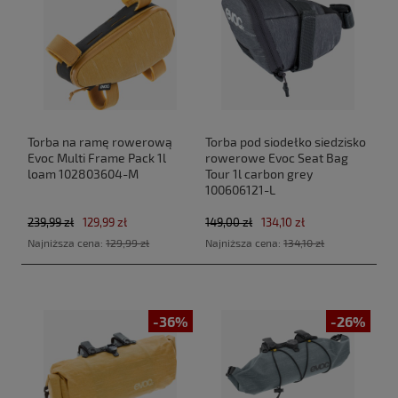
Torba na ramę rowerową
Torba pod siodełko siedzisko
Evoc Multi Frame Pack 1l
rowerowe Evoc Seat Bag
loam 102803604-M
Tour 1l carbon grey
100606121-L
239,99 zł
129,99 zł
149,00 zł
134,10 zł
Najniższa cena:
129,99 zł
Najniższa cena:
134,10 zł
-36%
-26%