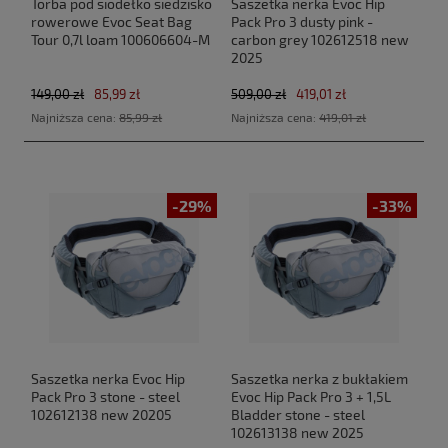
Torba pod siodełko siedzisko
Saszetka nerka Evoc Hip
rowerowe Evoc Seat Bag
Pack Pro 3 dusty pink -
Tour 0,7l loam 100606604-M
carbon grey 102612518 new
2025
149,00 zł
85,99 zł
509,00 zł
419,01 zł
Najniższa cena:
85,99 zł
Najniższa cena:
419,01 zł
-29%
-33%
Saszetka nerka Evoc Hip
Saszetka nerka z bukłakiem
Pack Pro 3 stone - steel
Evoc Hip Pack Pro 3 + 1,5L
102612138 new 20205
Bladder stone - steel
102613138 new 2025