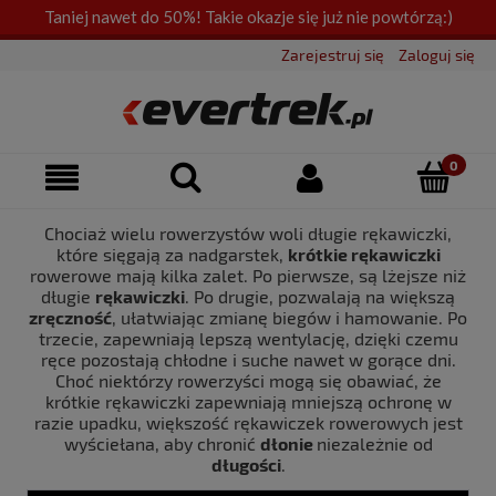
Taniej nawet do 50%! Takie okazje się już nie powtórzą:)
Zarejestruj się
Zaloguj się
Chociaż wielu rowerzystów woli długie rękawiczki,
które sięgają za nadgarstek,
krótkie rękawiczki
rowerowe mają kilka zalet. Po pierwsze, są lżejsze niż
długie
rękawiczki
. Po drugie, pozwalają na większą
zręczność
, ułatwiając zmianę biegów i hamowanie. Po
trzecie, zapewniają lepszą wentylację, dzięki czemu
ręce pozostają chłodne i suche nawet w gorące dni.
Choć niektórzy rowerzyści mogą się obawiać, że
krótkie rękawiczki zapewniają mniejszą ochronę w
razie upadku, większość rękawiczek rowerowych jest
wyściełana, aby chronić
dłonie
niezależnie od
długości
.