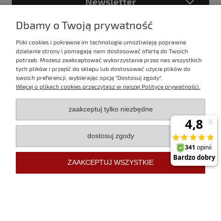
Newsletter
Dbamy o Twoją prywatność
Pliki cookies i pokrewne im technologie umożliwiają poprawne
Podając adres e-mail akceptujesz
działanie strony i pomagają nam dostosować ofertę do Twoich
Politykę prywatności
potrzeb. Możesz zaakceptować wykorzystanie przez nas wszystkich
tych plików i przejść do sklepu lub dostosować użycie plików do
swoich preferencji, wybierając opcję "Dostosuj zgody".
Więcej o plikach cookies przeczytasz w naszej Polityce prywatności.
E-mail:
sklep@evertrek.pl
zaakceptuj tylko niezbędne
Infolinia:
795 020 766
dostosuj zgody
Infolinia czynna w godz.
10:00 - 16:00 w dni robocze.
ZAAKCEPTUJ WSZYSTKIE
Sklep internetowy Shoper Premium