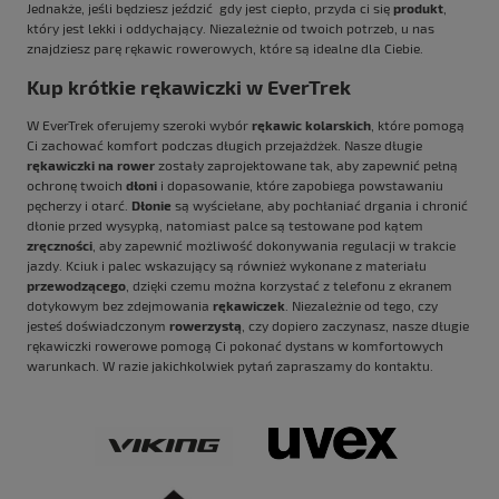
Jednakże, jeśli będziesz jeździć gdy jest ciepło, przyda ci się
produkt
,
który jest lekki i oddychający. Niezależnie od twoich potrzeb, u nas
znajdziesz parę rękawic rowerowych, które są idealne dla Ciebie.
Kup krótkie rękawiczki w EverTrek
W EverTrek oferujemy szeroki wybór
rękawic kolarskich
, które pomogą
Ci zachować komfort podczas długich przejażdżek. Nasze długie
rękawiczki na rower
zostały zaprojektowane tak, aby zapewnić pełną
ochronę twoich
dłoni
i dopasowanie, które zapobiega powstawaniu
pęcherzy i otarć.
Dłonie
są wyściełane, aby pochłaniać drgania i chronić
dłonie przed wysypką, natomiast palce są testowane pod kątem
zręczności
, aby zapewnić możliwość dokonywania regulacji w trakcie
jazdy. Kciuk i palec wskazujący są również wykonane z materiału
przewodzącego
, dzięki czemu można korzystać z telefonu z ekranem
dotykowym bez zdejmowania
rękawiczek
. Niezależnie od tego, czy
jesteś doświadczonym
rowerzystą
, czy dopiero zaczynasz, nasze długie
rękawiczki rowerowe pomogą Ci pokonać dystans w komfortowych
warunkach. W razie jakichkolwiek pytań zapraszamy do kontaktu.