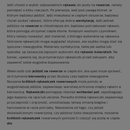
Jeśli chodzi o wybór odpowiednich
rękawic
do jazdy na
rowerze
, należy
pamiętać o kilku rzeczach. Po pierwsze, weź pod uwagę klimat, w
którym będziesz jeździć. Jeśli mieszkasz w ciepłym obszarze, będziesz
chciał szukać rękawic, które oferują dobrą
wentylację
. Jeśli jednak
jeździsz na
rowerze
w chłodniejsze dni, będziesz potrzebował rękawic,
które pomogą utrzymać ciepłe dłonie. Kolejnym ważnym czynnikiem,
który należy rozważyć, jest materiał, z którego wykonane są rękawice.
Skórzane rękawiczki mogą wyglądać stylowo, ale szybko mogą stać się
spocone i niewygodne. Materiały syntetyczne, takie jak siatka lub
spandex, są zazwyczaj lepszym wyborem dla
rękawic kolarskich
. Na
koniec, upewnij się, że przymierzysz rękawiczki przed zakupem, aby
zapewnić sobie wygodne dopasowanie.
Wiele osób lubi
jeździć na rowerze
w ciepłe dni, ale upał może sprawić,
że trzymanie
kierownicy
przez dłuższy czas będzie niewygodne.
Noszenie
krótkich rękawiczek rowerowych
może pomóc w
wygodniejszej jeździe, zapewniając warstwę ochronną między rękami a
kierownicą.
Rękawiczki
pomagają również
wchłaniać pot
, zapobiegając
jego kapaniu na ręce lub ubranie. Ponadto krótkie rękawiczki zapewniają
przyczepność i zręczność, umożliwiając łatwą zmianę biegów i
hamowanie w razie potrzeby. Niezależnie od tego, czy jesteś
doświadczonym rowerzystą, czy jeździsz tylko okazjonalnie, noszenie
krótkich rękawiczek
rowerowych pomoże Ci cieszyć się jazdą w ciepłe
dni
.