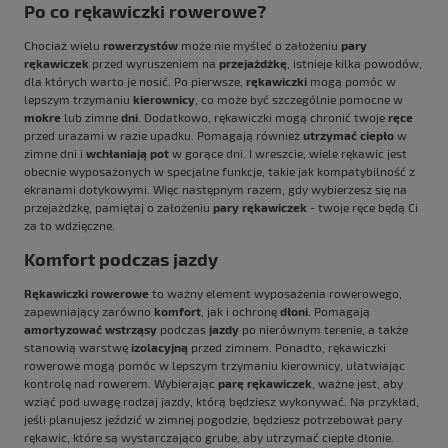
Po co rękawiczki rowerowe?
Chociaż wielu
rowerzystów
może nie myśleć o założeniu
pary
rękawiczek
przed wyruszeniem na
przejażdżkę
, istnieje kilka powodów,
dla których warto je nosić. Po pierwsze,
rękawiczki
mogą pomóc w
lepszym trzymaniu
kierownicy
, co może być szczególnie pomocne w
mokre
lub zimne
dni
. Dodatkowo, rękawiczki mogą chronić twoje
ręce
przed urazami w razie upadku. Pomagają również
utrzymać ciepło
w
zimne dni i
wchłaniają pot
w gorące dni. I wreszcie, wiele rękawic jest
obecnie wyposażonych w specjalne funkcje, takie jak kompatybilność z
ekranami dotykowymi. Więc następnym razem, gdy wybierzesz się na
przejażdżkę, pamiętaj o założeniu
pary
rękawiczek
- twoje ręce będą Ci
za to wdzięczne.
Komfort podczas jazdy
Rękawiczki rowerowe
to ważny element wyposażenia rowerowego,
zapewniający zarówno
komfort
, jak i ochronę
dłoni
. Pomagają
amortyzować wstrząsy
podczas
jazdy
po nierównym terenie, a także
stanowią warstwę
izolacyjną
przed zimnem. Ponadto,
rękawiczki
rowerowe mogą pomóc w lepszym trzymaniu kierownicy, ułatwiając
kontrolę nad rowerem. Wybierając
parę rękawiczek
, ważne jest, aby
wziąć pod uwagę rodzaj jazdy, którą będziesz wykonywać. Na przykład,
jeśli planujesz jeździć w zimnej pogodzie, będziesz potrzebował pary
rękawic, które są wystarczająco grube, aby utrzymać ciepłe dłonie.