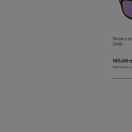
Okulary po
240D
185,00 z
Najniższa c