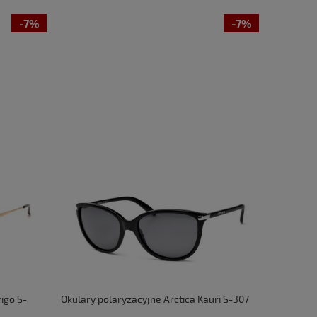
-7%
-7%
rigo S-
Okulary polaryzacyjne Arctica Kauri S-307