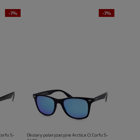
-7%
-7%
Corfu S-
Okulary polaryzacyjne Arctica Cl Corfu S-