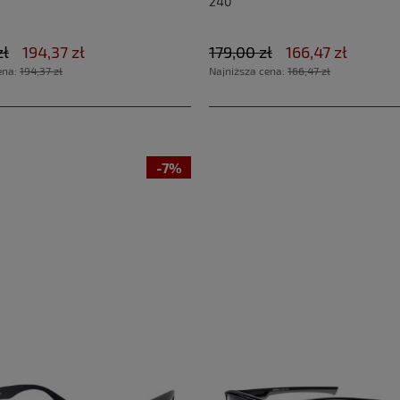
240
zł
194,37 zł
179,00 zł
166,47 zł
ena:
194,37 zł
Najniższa cena:
166,47 zł
-7%