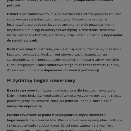
potrzeb
.
Oświetlenie rowerowe
to kolejna ważna rzecz, która powinna znaleźć
się w wyposażeniu każdego rowerzysty. Oświetlenie zapewnia
bezpieczeństwo podczas jazdy po zmroku, a także pozwala innym
użytkownikom drogi
zauważyć rowerzystę
. Oświetlenie rowerowe
może mieć różne kształty i rozmiary, dzięki czemu można je
dopasować
do swoich potrzeb
.
Kask rowerowy
to ostatnia, ale nie mniej ważna rzecz w wyposażeniu
każdego rowerzysty. Kask chroni głowę przed urazami, co jest
szczególnie ważne podczas jazdy po górskich trasach lub w miejskim
ruchu drogowym.
Kaski rowerowe
mogą mieć różne kształty i kolory,
dzięki czemu można je
dopasować do swoich preferencji
.
Przydatny bagaż rowerowy
Bagaż rowerowy
to niezbędne akcesorium dla każdego rowerzysty.
Dzięki niemu będziesz mógł zabrać ze sobą wszystkie potrzebne rzeczy
podczas jazdy na rowerze, takie jak
jedzenie
, napoje, ubranie lub
narzędzia naprawcze
.
Plecaki rowerowe to jedno z najpopularniejszych rozwiązań
bagażowych
dla rowerzystów. Plecaki rowerowe są wygodne i lekkie, a
także wytrzymałe i oddychające. Dzięki temu zapewniają komfort
podczas jazdy, a także chronią zawartość przed wilgocią i