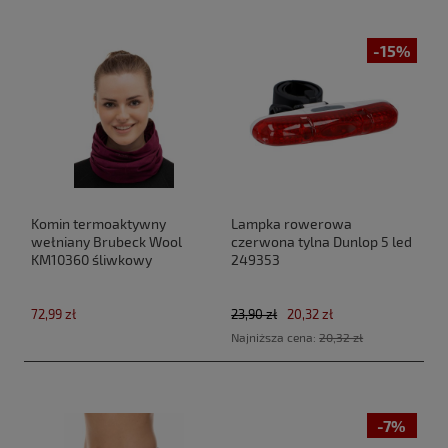
-15%
Komin termoaktywny
Lampka rowerowa
wełniany Brubeck Wool
czerwona tylna Dunlop 5 led
KM10360 śliwkowy
249353
72,99 zł
23,90 zł
20,32 zł
Najniższa cena:
20,32 zł
-7%