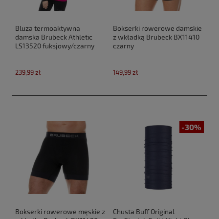
Bluza termoaktywna
Bokserki rowerowe damskie
damska Brubeck Athletic
z wkładką Brubeck BX11410
LS13520 fuksjowy/czarny
czarny
239,99 zł
149,99 zł
-30%
Bokserki rowerowe męskie z
Chusta Buff Original