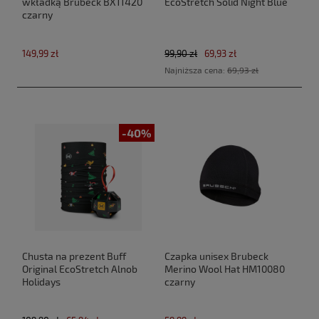
wkładką Brubeck BX11420
EcoStretch Solid Night Blue
czarny
149,99 zł
99,90 zł
69,93 zł
Najniższa cena:
69,93 zł
-40%
Chusta na prezent Buff
Czapka unisex Brubeck
Original EcoStretch Alnob
Merino Wool Hat HM10080
Holidays
czarny