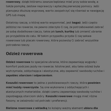
rowerowy
, dzięki któremu zawsze będziesz mieć przy sobie wodę, a
także pompkę, zestaw naprawczy i apteczkę pierwszej pomocy. Jeśli
planujesz dłuższą wyprawę, warto zaopatrzyć się również w nawigację
GPS lub mapę.
Ostatnią rzeczą, o której warto wspomnieć, jest
bagaż
. Jeśli często
jeździsz na rowerze, na pewno zdarzyło Ci się, że potrzebowałeś zabrać
ze sobą dodatkowe rzeczy, takie jak
lunch,
kurtkę
lub zmienić ubranie
po przyjeździe do celu. W takim przypadku przyda Ci się sakwa
rowerowa lub
plecak rowerowy
, które pozwolą Ci zabrać wszystkie
potrzebne rzeczy.
Odzież rowerowa
Odzież rowerowa
to specjalne ubrania, które zapewniają wygodę i
komfort podczas jazdy na rowerze. Istotne jest, aby taka odzież była
wytrzymała, oddychająca i elastyczna, aby zapewnić swobodę ruchów i
zapobiec otarciom i odparzeniom
.
Koszulki rowerowe
to jedna z podstawowych rzeczy, które
powinien
mieć każdy rowerzysta
. Są one wykonane z oddychających i
elastycznych materiałów, dzięki czemu zapewniają swobodę ruchów i
zapobiegają otarciom skóry.
Koszulki rowerowe
mogą mieć różne
fasony, w zależności od potrzeb i preferencji.
Bielizna rowerowa z wkładką
to kolejny ważny element
ubioru dla