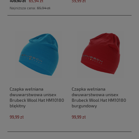
109,90 zł
65,94 zł
59,99 zł
Najniższa cena:
65,94 zł
Czapka wełniana
Czapka wełniana
dwuwarstwowa unisex
dwuwarstwowa unisex
Brubeck Wool Hat HM10180
Brubeck Wool Hat HM10180
błękitny
burgundowy
99,99 zł
99,99 zł