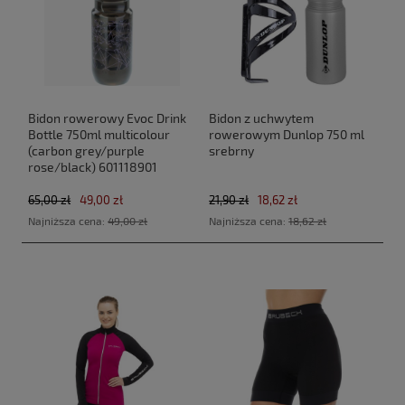
Bidon rowerowy Evoc Drink
Bidon z uchwytem
Bottle 750ml multicolour
rowerowym Dunlop 750 ml
(carbon grey/purple
srebrny
rose/black) 601118901
65,00 zł
49,00 zł
21,90 zł
18,62 zł
Najniższa cena:
49,00 zł
Najniższa cena:
18,62 zł