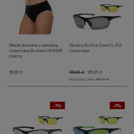
Majtki damskie z wkładką
Okulary Arctica Zoom S-312
rowerową Brubeck HI10300
rowerowe
czarny
99,99 zł
199,90 zł
185,91 zł
Najniższa cena:
185,91 zł
-7%
-7%