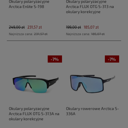
Okulary polaryzacyjne
Okulary polaryzacyjne
Arctica Enlite S-198
Arctica FLUX OTG S-313 na
okulary korekcyjne
249,00 zł
231,57 zł
199,00 zł
185,07 zł
Najniższa cena:
231,57 zł
Najniższa cena:
185,07 zł
-7%
-7%
Okulary polaryzacyjne
Okulary rowerowe Arctica S-
Arctica FLUX OTG S-313A na
336A
okulary korekcyjne