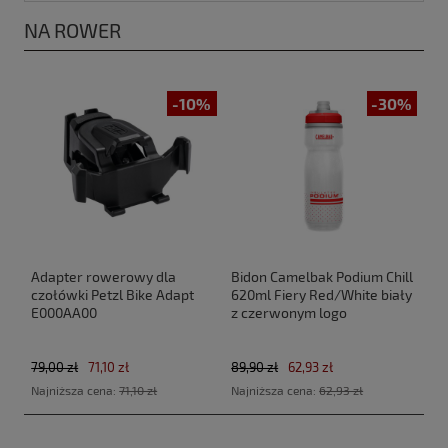
NA ROWER
-10%
-30%
Adapter rowerowy dla
Bidon Camelbak Podium Chill
czołówki Petzl Bike Adapt
620ml Fiery Red/White biały
E000AA00
z czerwonym logo
79,00 zł
71,10 zł
89,90 zł
62,93 zł
Najniższa cena:
71,10 zł
Najniższa cena:
62,93 zł