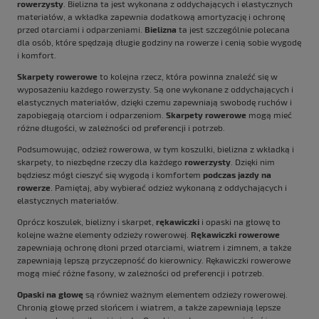
rowerzysty
. Bielizna ta jest wykonana z oddychających i elastycznych
materiałów, a wkładka zapewnia dodatkową amortyzację i ochronę
przed otarciami i odparzeniami.
Bielizna
ta jest szczególnie polecana
dla osób, które spędzają długie godziny na rowerze i cenią sobie wygodę
i komfort.
Skarpety rowerowe
to kolejna rzecz, która powinna znaleźć się w
wyposażeniu każdego rowerzysty. Są one wykonane z oddychających i
elastycznych materiałów, dzięki czemu zapewniają swobodę ruchów i
zapobiegają otarciom i odparzeniom.
Skarpety rowerowe
mogą mieć
różne długości, w zależności od preferencji i potrzeb.
Podsumowując, odzież rowerowa, w tym koszulki, bielizna z wkładką i
skarpety, to niezbędne rzeczy dla każdego
rowerzysty
. Dzięki nim
będziesz mógł cieszyć się wygodą i komfortem
podczas jazdy na
rowerze
. Pamiętaj, aby wybierać odzież wykonaną z oddychających i
elastycznych materiałów.
Oprócz koszulek, bielizny i skarpet,
rękawiczki
i opaski na głowę to
kolejne ważne elementy odzieży rowerowej.
Rękawiczki rowerowe
zapewniają ochronę dłoni przed otarciami, wiatrem i zimnem, a także
zapewniają lepszą przyczepność do kierownicy. Rękawiczki rowerowe
mogą mieć różne fasony, w zależności od preferencji i potrzeb.
Opaski na głowę
są również ważnym elementem odzieży rowerowej.
Chronią głowę przed słońcem i wiatrem, a także zapewniają lepsze