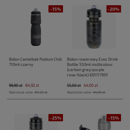
-15%
-20%
Bidon Camelbak Podium Chill
Bidon rowerowy Evoc Drink
710ml czarny
Bottle 550ml multicolour
(carbon grey/purple
rose/black) 601117901
99,90 zł
84,92 zł
55,00 zł
44,00 zł
Najniższa cena:
84,92 zł
Najniższa cena:
44,00 zł
-25%
-15%