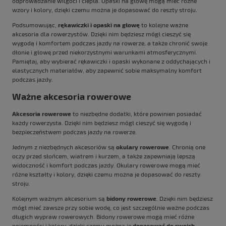
odprowadzanie wilgoci i ciepła. Opaski na głowę mogą mieć różne
wzory i kolory, dzięki czemu można je dopasować do reszty stroju.
Podsumowując,
rękawiczki i opaski na głowę
to kolejne ważne
akcesoria dla rowerzystów. Dzięki nim będziesz mógł cieszyć się
wygodą i komfortem podczas jazdy na rowerze, a także chronić swoje
dłonie i głowę przed niekorzystnymi warunkami atmosferycznymi.
Pamiętaj, aby wybierać rękawiczki i opaski wykonane z oddychających i
elastycznych materiałów, aby zapewnić sobie maksymalny komfort
podczas jazdy.
Ważne akcesoria rowerowe
Akcesoria rowerowe
to niezbędne dodatki, które powinien posiadać
każdy rowerzysta. Dzięki nim będziesz mógł cieszyć się wygodą i
bezpieczeństwem podczas jazdy na rowerze.
Jednym z niezbędnych akcesoriów są
okulary rowerowe
. Chronią one
oczy przed słońcem, wiatrem i kurzem, a także zapewniają lepszą
widoczność i komfort podczas jazdy. Okulary rowerowe mogą mieć
różne kształty i kolory, dzięki czemu można je dopasować do reszty
stroju.
Kolejnym ważnym akcesorium są
bidony rowerowe
. Dzięki nim będziesz
mógł mieć zawsze przy sobie wodę, co jest szczególnie ważne podczas
długich wypraw rowerowych. Bidony rowerowe mogą mieć różne
pojemności i kolory, dzięki czemu można je
dopasować do swoich