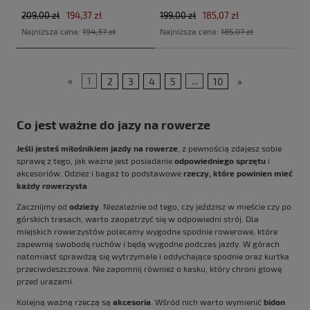
209,00 zł
194,37 zł
199,00 zł
185,07 zł
Najniższa cena:
194,37 zł
Najniższa cena:
185,07 zł
«
1
2
3
4
5
...
10
»
Co jest ważne do jazy na rowerze
Jeśli jesteś miłośnikiem jazdy na rowerze
, z pewnością zdajesz sobie
sprawę z tego, jak ważne jest posiadanie
odpowiedniego sprzętu
i
akcesoriów. Odzież i bagaż to podstawowe
rzeczy, które powinien mieć
każdy rowerzysta
.
Zacznijmy od
odzieży
. Niezależnie od tego, czy jeździsz w mieście czy po
górskich trasach, warto zaopatrzyć się w odpowiedni strój. Dla
miejskich rowerzystów polecamy wygodne spodnie rowerowe, które
zapewnią swobodę ruchów i będą wygodne podczas jazdy. W górach
natomiast sprawdzą się wytrzymałe i oddychające spodnie oraz kurtka
przeciwdeszczowa. Nie zapomnij również o kasku, który chroni głowę
przed urazami.
Kolejną ważną rzeczą są
akcesoria
. Wśród nich warto wymienić
bidon