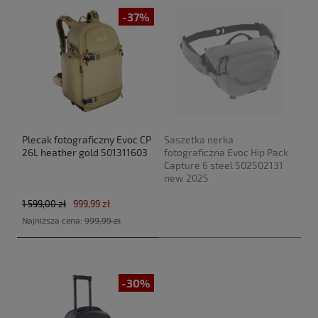
-37%
Plecak fotograficzny Evoc CP
Saszetka nerka
26L heather gold 501311603
fotograficzna Evoc Hip Pack
Capture 6 steel 502502131
new 2025
1 599,00 zł
999,99 zł
Najniższa cena:
999,99 zł
-30%