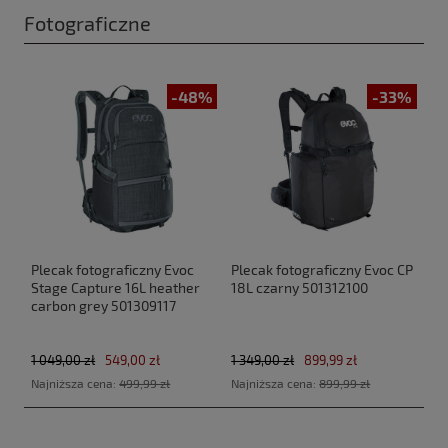
Fotograficzne
-48%
-33%
Plecak fotograficzny Evoc
Plecak fotograficzny Evoc CP
Stage Capture 16L heather
18L czarny 501312100
carbon grey 501309117
1 049,00 zł
549,00 zł
1 349,00 zł
899,99 zł
Najniższa cena:
499,99 zł
Najniższa cena:
899,99 zł