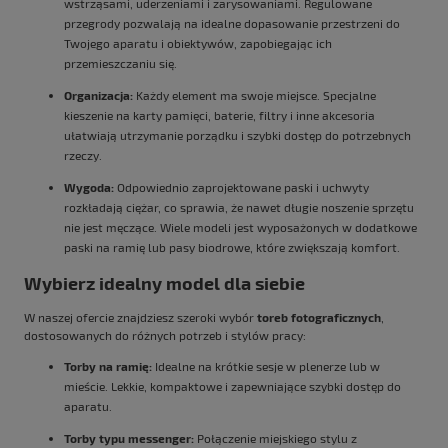
wstrząsami, uderzeniami i zarysowaniami. Regulowane
przegrody pozwalają na idealne dopasowanie przestrzeni do
Twojego aparatu i obiektywów, zapobiegając ich
przemieszczaniu się.
Organizacja:
Każdy element ma swoje miejsce. Specjalne
kieszenie na karty pamięci, baterie, filtry i inne akcesoria
ułatwiają utrzymanie porządku i szybki dostęp do potrzebnych
rzeczy.
Wygoda:
Odpowiednio zaprojektowane paski i uchwyty
rozkładają ciężar, co sprawia, że nawet długie noszenie sprzętu
nie jest męczące. Wiele modeli jest wyposażonych w dodatkowe
paski na ramię lub pasy biodrowe, które zwiększają komfort.
Wybierz idealny model dla siebie
W naszej ofercie znajdziesz szeroki wybór
toreb fotograficznych
,
dostosowanych do różnych potrzeb i stylów pracy:
Torby na ramię:
Idealne na krótkie sesje w plenerze lub w
mieście. Lekkie, kompaktowe i zapewniające szybki dostęp do
aparatu.
Torby typu messenger:
Połączenie miejskiego stylu z