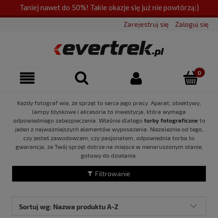
Taniej nawet do 50%! Takie okazje się już nie powtórzą:)
Zarejestruj się
Zaloguj się
Każdy fotograf wie, że sprzęt to serce jego pracy. Aparat, obiektywy,
lampy błyskowe i akcesoria to inwestycja, która wymaga
odpowiedniego zabezpieczenia. Właśnie dlatego
torby fotograficzne
to
jeden z najważniejszych elementów wyposażenia. Niezależnie od tego,
czy jesteś zawodowcem, czy pasjonatem, odpowiednia torba to
gwarancja, że Twój sprzęt dotrze na miejsce w nienaruszonym stanie,
gotowy do działania.
Filtrowanie
Sortuj wg:
Nazwa produktu A-Z