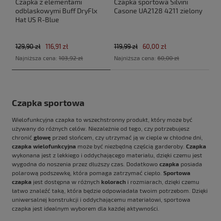
Czapka z elementami
Czapka sportowa Silvini
odblaskowymi Buff DryFlx
Casone UA2128 4211 zielony
Hat US R-Blue
129,90 zł
116,91 zł
119,99 zł
60,00 zł
Najniższa cena:
103,92 zł
Najniższa cena:
60,00 zł
Czapka sportowa
Wielofunkcyjna czapka to wszechstronny produkt, który może być
używany do różnych celów. Niezależnie od tego, czy potrzebujesz
chronić
głowę
przed słońcem, czy utrzymać ją w cieple w chłodne dni,
czapka wielofunkcyjna
może być niezbędną częścią garderoby.
Czapka
wykonana jest z lekkiego i oddychającego materiału, dzięki czemu jest
wygodna do noszenia przez dłuższy czas. Dodatkowo
czapka
posiada
polarową podszewkę, która pomaga zatrzymać ciepło.
Sportowa
czapka
jest dostępna w różnych
kolorach
i rozmiarach, dzięki czemu
łatwo znaleźć taką, która będzie odpowiadała twoim potrzebom. Dzięki
uniwersalnej konstrukcji i oddychającemu materiałowi, sportowa
czapka jest idealnym wyborem dla każdej aktywności.