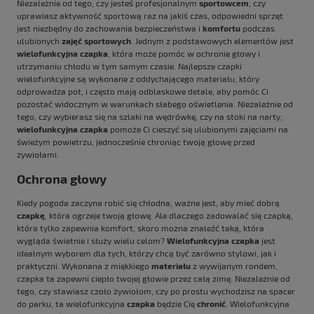
Niezależnie od tego, czy jesteś profesjonalnym
sportowcem
, czy
uprawiasz aktywność sportową raz na jakiś czas, odpowiedni sprzęt
jest niezbędny do zachowania bezpieczeństwa i
komfortu
podczas
ulubionych
zajęć sportowych
. Jednym z podstawowych elementów jest
wielofunkcyjna czapka
, która może pomóc w ochronie głowy i
utrzymaniu chłodu w tym samym czasie. Najlepsze czapki
wielofunkcyjne są wykonane z oddychającego materiału, który
odprowadza pot, i często mają odblaskowe detale, aby pomóc Ci
pozostać widocznym w warunkach słabego oświetlenia. Niezależnie od
tego, czy wybierasz się na szlaki na wędrówkę, czy na stoki na narty,
wielofunkcyjna czapka
pomoże Ci cieszyć się ulubionymi zajęciami na
świeżym powietrzu, jednocześnie chroniąc twoją głowę przed
żywiołami.
Ochrona głowy
Kiedy pogoda zaczyna robić się chłodna, ważne jest, aby mieć dobrą
czapkę
, która ogrzeje twoją głowę. Ale dlaczego zadowalać się czapką,
która tylko zapewnia komfort, skoro można znaleźć taką, która
wygląda świetnie i służy wielu celom?
Wielofunkcyjna czapka
jest
idealnym wyborem dla tych, którzy chcą być zarówno stylowi, jak i
praktyczni. Wykonana z miękkiego
materiału
z wywijanym rondem,
czapka ta zapewni ciepło twojej głowie przez całą zimę. Niezależnie od
tego, czy stawiasz czoło żywiołom, czy po prostu wychodzisz na spacer
do parku, ta wielofunkcyjna
czapka
będzie Cię
chronić
. Wielofunkcyjna