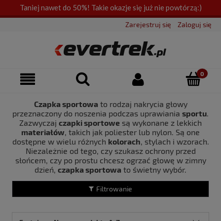
Taniej nawet do 50%! Takie okazje się już nie powtórzą:)
Zarejestruj się
Zaloguj się
Czapka sportowa
to rodzaj nakrycia głowy
przeznaczony do noszenia podczas uprawiania
sportu
.
Zazwyczaj
czapki sportowe
są wykonane z lekkich
materiałów
, takich jak poliester lub nylon. Są one
dostępne w wielu różnych
kolorach
, stylach i wzorach.
Niezależnie od tego, czy szukasz ochrony przed
słońcem, czy po prostu chcesz ogrzać głowę w zimny
dzień,
czapka sportowa
to świetny wybór.
Filtrowanie