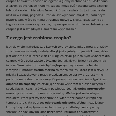
czapka to świetny sposób na ogrzanie głowy w chłodne dni. Wykonana
z lekkiej, oddychającej tkaniny, czapka może być noszona samodzielnie
lub pod kaskiem. Ma wiele funkcji, które sprawiają, że jest idealna do
użytku w zimnej pogodzie. Czapka jest wyłożona miękkim, izolującym
materiałem, który pomaga utrzymać głowę w cieple. Niezależnie od
tego, czy wybierasz się na stok, czy na spacer w zimnie, wielofunkcyjna
czapka jest niezbędnym elementem wyposażenia.
Z czego jest zrobiona czapka?
Istnieje wiele materiałów, z których tworzy się czapkę zimową, a każdy
z nich ma swoje wady i zalety.
Akryl
jest syntetycznym włóknem, które
jest odporne na kurczenie się i pilling, co czyni go idealnym wyborem dla
czapek, które będą często używane. Jednak akryl nie jest tak ciepły jak
inne
włókna
, więc może nie być
najlepszym
wyborem dla bardzo
zimnych klimatów.
Wełna Merino
to rodzaj wełny, która jest niezwykle
miękka i szczotkowana przed przędzeniem, co sprawia, że jest mniej
podatna na podrażnienia skóry. Odprowadza ona również wilgoć i jest
odporna na zapachy
, co czyni ją dobrym wyborem dla osób aktywnie
spędzających czas na świeżym powietrzu. Jednak
wełna merynosów
może być droższa niż inne rodzaje wełny.
Wełna
jest naturalnym
włóknem, które jest wysoce chłonne, więc może pomóc w regulacji
temperatury ciała poprzez
odprowadzanie potu
. Wełna może jednak
kurczyć się pod wpływem ciepła lub wilgoci, dlatego należy o nią
starannie dbać, aby uniknąć uszkodzeń.
Poliamid
to syntetyczne