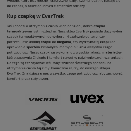
włókno, które jest mocne i elastyczne, dzięki czemu idealnie nadaje się
do czapek, a także do innych elementów odzieży.
Kup czapkę w EverTrek
Jeśli chodzi o utrzymanie ciepła w chłodne dni, dobra
czapka
termoaktywna
jest niezbędna. Nasz sklep EverTrek posiada duży wybór
czapek termoaktywnych do wyboru. Niezależnie od tego, czy
potrzebujesz
lekkiej czapki
do
biegania
, czy wytrzymałej
czapki
do
uprawiania
sportów zimowych
, mamy dla Ciebie wszystko czego
potrzebujesz. Nasze czapki są wykonane z wysokiej jakości
materiałów
,
które zapewnią Ci ciepło i komfort nawet w najzimniejszych warunkach.
Do tego są też stylowe! Jeśli więc szukasz świetnego sposobu na
utrzymanie ciepła tej zimy, koniecznie zajrzyj do naszego sklepu
EverTrek. Znajdziesz u nas wszystko, czego potrzebujesz, aby zachować
komfort przez cały sezon.