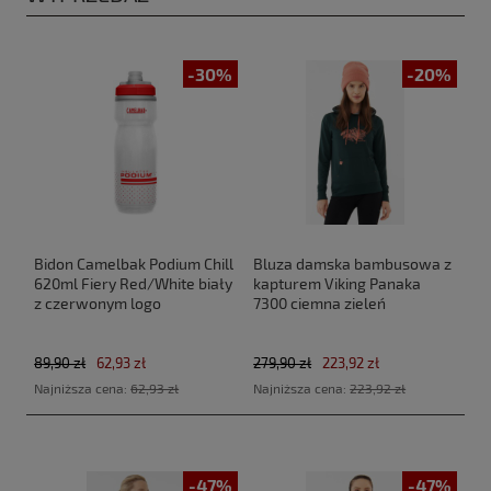
-30%
-20%
Bidon Camelbak Podium Chill
Bluza damska bambusowa z
620ml Fiery Red/White biały
kapturem Viking Panaka
z czerwonym logo
7300 ciemna zieleń
89,90 zł
62,93 zł
279,90 zł
223,92 zł
Najniższa cena:
62,93 zł
Najniższa cena:
223,92 zł
-47%
-47%