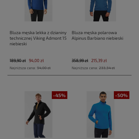
Bluza męska lekka z dzianiny
Bluza męska polarowa
technicznej Viking Admont 15
Alpinus Barbiano niebieski
niebieski
189,90 zł
94,00 zł
358,99 zł
215,39 zł
Najniższa cena:
94,00 zł
Najniższa cena:
233,34 zł
-45%
-50%