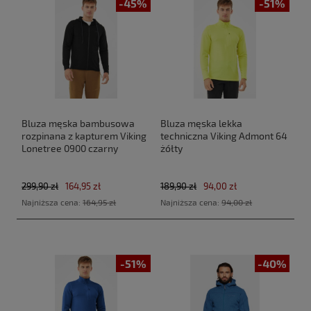
-45%
-51%
Bluza męska bambusowa
Bluza męska lekka
rozpinana z kapturem Viking
techniczna Viking Admont 64
Lonetree 0900 czarny
żółty
299,90 zł
164,95 zł
189,90 zł
94,00 zł
Najniższa cena:
164,95 zł
Najniższa cena:
94,00 zł
-51%
-40%