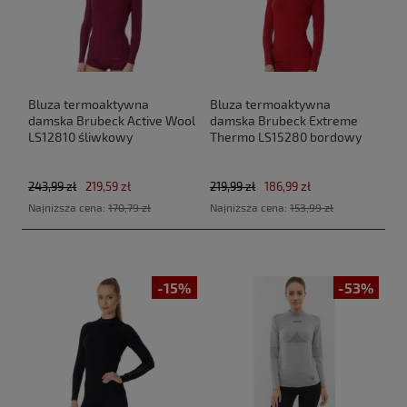
Bluza termoaktywna
Bluza termoaktywna
damska Brubeck Active Wool
damska Brubeck Extreme
LS12810 śliwkowy
Thermo LS15280 bordowy
243,99 zł
219,59 zł
219,99 zł
186,99 zł
Najniższa cena:
170,79 zł
Najniższa cena:
153,99 zł
-15%
-53%