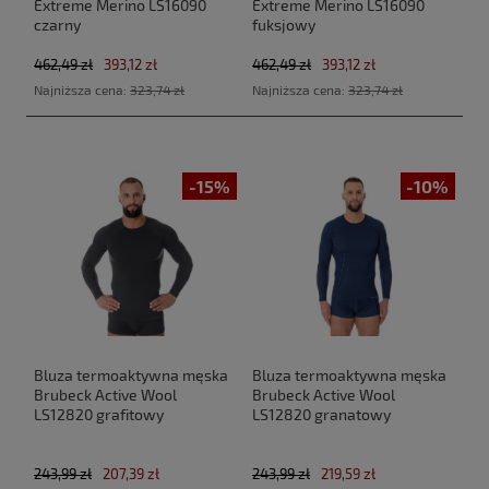
Extreme Merino LS16090
Extreme Merino LS16090
czarny
fuksjowy
462,49 zł
393,12 zł
462,49 zł
393,12 zł
Najniższa cena:
323,74 zł
Najniższa cena:
323,74 zł
-15%
-10%
Bluza termoaktywna męska
Bluza termoaktywna męska
Brubeck Active Wool
Brubeck Active Wool
LS12820 grafitowy
LS12820 granatowy
243,99 zł
207,39 zł
243,99 zł
219,59 zł