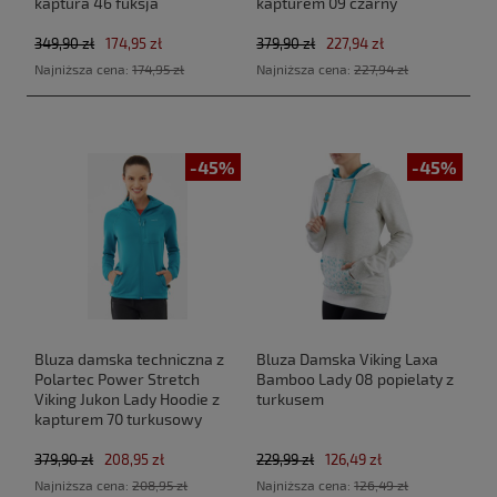
kaptura 46 fuksja
kapturem 09 czarny
349,90 zł
174,95 zł
379,90 zł
227,94 zł
Najniższa cena:
174,95 zł
Najniższa cena:
227,94 zł
-45%
-45%
Bluza damska techniczna z
Bluza Damska Viking Laxa
Polartec Power Stretch
Bamboo Lady 08 popielaty z
Viking Jukon Lady Hoodie z
turkusem
kapturem 70 turkusowy
379,90 zł
208,95 zł
229,99 zł
126,49 zł
Najniższa cena:
208,95 zł
Najniższa cena:
126,49 zł