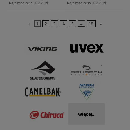
Najniższa cena:
170,79 zł
Najniższa cena:
170,79 zł
«
1
2
3
4
5
...
18
»
więcej...