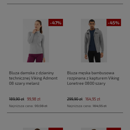
-47%
-45%
Bluza damska z dzianiny
Bluza męska bambusowa
technicznej Viking Admont
rozpinana z kapturem Viking
08 szary melanż
Lonetree 0800 szary
189,90 zł
99,98 zł
299,90 zł
164,95 zł
Najniższa cena:
99,98 zł
Najniższa cena:
164,95 zł