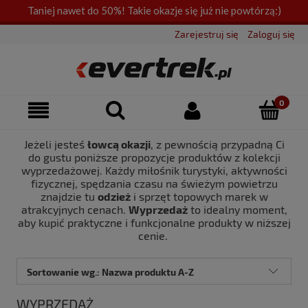
Taniej nawet do 50%! Takie okazje się już nie powtórzą:)
Zarejestruj się
Zaloguj się
Jeżeli jesteś
łowcą okazji
, z pewnością przypadną Ci
do gustu poniższe propozycje produktów z kolekcji
wyprzedażowej. Każdy miłośnik turystyki, aktywności
fizycznej, spędzania czasu na świeżym powietrzu
znajdzie tu
odzież
i sprzęt topowych marek w
atrakcyjnych cenach.
Wyprzedaż
to idealny moment,
aby kupić praktyczne i funkcjonalne produkty w niższej
cenie.
Sortowanie wg.:
Nazwa produktu A-Z
WYPRZEDAŻ