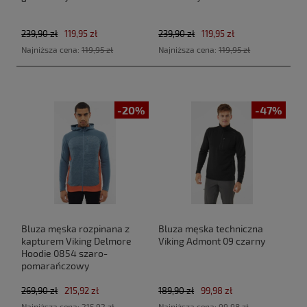
239,90 zł
119,95 zł
239,90 zł
119,95 zł
Najniższa cena:
119,95 zł
Najniższa cena:
119,95 zł
-20%
-47%
Bluza męska rozpinana z
Bluza męska techniczna
kapturem Viking Delmore
Viking Admont 09 czarny
Hoodie 0854 szaro-
pomarańczowy
269,90 zł
215,92 zł
189,90 zł
99,98 zł
Najniższa cena:
215,92 zł
Najniższa cena:
99,98 zł