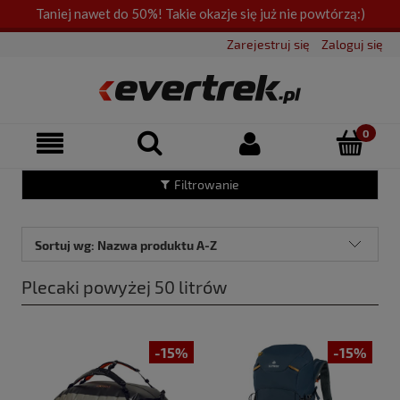
Taniej nawet do 50%! Takie okazje się już nie powtórzą:)
Zarejestruj się
Zaloguj się
Filtrowanie
Sortuj wg:
Nazwa produktu A-Z
Plecaki powyżej 50 litrów
-15%
-15%