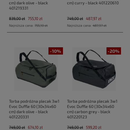
cm) dark olive - black
cm) curry - black 401220610
401219331
839,00 zł
755,10 zł
749,00 zł
487,97 zł
Najniższa cena:
755,10 zł
Najniższa cena:
487,97 zł
-10%
-20%
Torba podróżna plecak 3w1
Torba podróżna plecak 3w1
Evoc Duffle 60 (30x34x60
Evoc Duffle 60 (30x34x60
cm) dark olive - black
cm) carbon grey - black
401220331
401220123
749,00 zł
674,10 zł
749,00 zł
599,20 zł