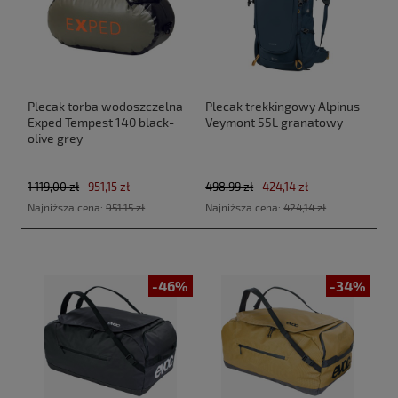
Plecak torba wodoszczelna
Plecak trekkingowy Alpinus
Exped Tempest 140 black-
Veymont 55L granatowy
olive grey
1 119,00 zł
951,15 zł
498,99 zł
424,14 zł
Najniższa cena:
951,15 zł
Najniższa cena:
424,14 zł
-46%
-34%