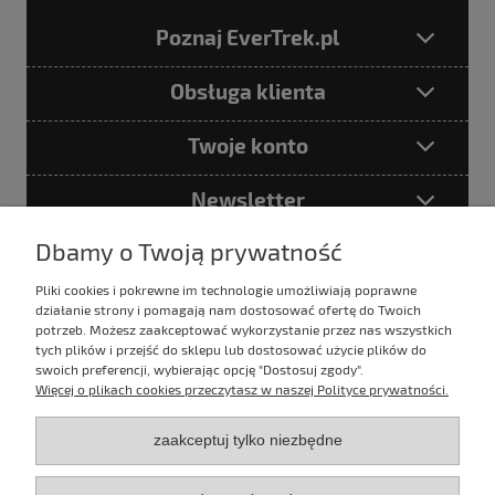
Poznaj EverTrek.pl
Obsługa klienta
Twoje konto
Newsletter
Dbamy o Twoją prywatność
Pliki cookies i pokrewne im technologie umożliwiają poprawne
Podając adres e-mail akceptujesz
działanie strony i pomagają nam dostosować ofertę do Twoich
Politykę prywatności
potrzeb. Możesz zaakceptować wykorzystanie przez nas wszystkich
tych plików i przejść do sklepu lub dostosować użycie plików do
swoich preferencji, wybierając opcję "Dostosuj zgody".
Więcej o plikach cookies przeczytasz w naszej Polityce prywatności.
E-mail:
sklep@evertrek.pl
zaakceptuj tylko niezbędne
Infolinia: