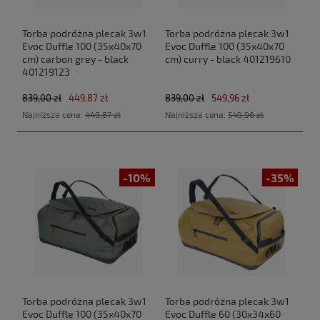
Torba podróżna plecak 3w1
Torba podróżna plecak 3w1
Evoc Duffle 100 (35x40x70
Evoc Duffle 100 (35x40x70
cm) carbon grey - black
cm) curry - black 401219610
401219123
839,00 zł
449,87 zł
839,00 zł
549,96 zł
Najniższa cena:
449,87 zł
Najniższa cena:
549,96 zł
-10%
-35%
Torba podróżna plecak 3w1
Torba podróżna plecak 3w1
Evoc Duffle 100 (35x40x70
Evoc Duffle 60 (30x34x60