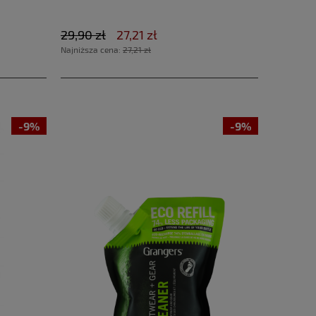
29,90 zł
27,21 zł
Najniższa cena:
27,21 zł
-9%
-9%