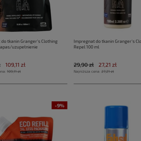
do tkanin Granger's Clothing
Impregnat do tkanin Granger's Cl
 zapas/uzupełnienie
Repel 100 ml
ł
109,11 zł
29,90 zł
27,21 zł
ena:
109,11 zł
Najniższa cena:
27,21 zł
-9%