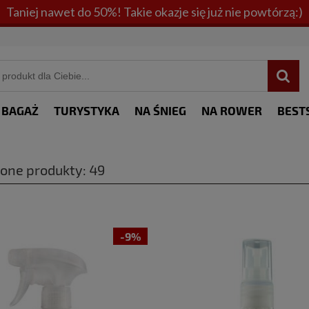
Taniej nawet do 50%! Takie okazje się już nie powtórzą:)
BAGAŻ
TURYSTYKA
NA ŚNIEG
NA ROWER
BEST
ione produkty: 49
-9%