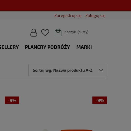
Zarejestruj się
Zaloguj się
Koszyk:
(pusty)
SELLERY
PLANERY PODRÓŻY
MARKI
BLOG
Sortuj wg:
Nazwa produktu A-Z
-9%
-9%