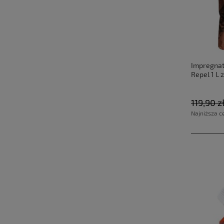
Impregnat 
Repel 1 L
119,90 z
Najniższa c