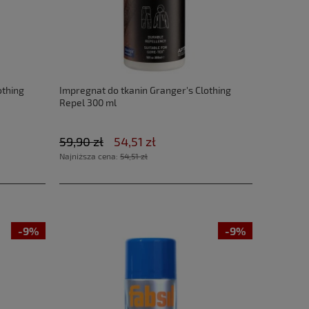
othing
Impregnat do tkanin Granger's Clothing
Repel 300 ml
59,90 zł
54,51 zł
Najniższa cena:
54,51 zł
-9%
-9%