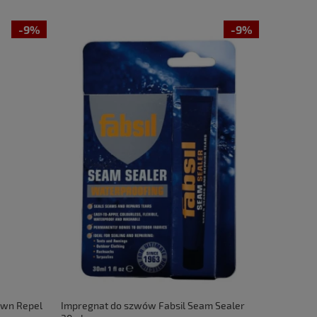
-9%
-9%
own Repel
Impregnat do szwów Fabsil Seam Sealer