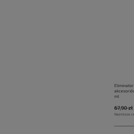
Eliminato
akcesorió
ml
67,90 zł
Najniższa c