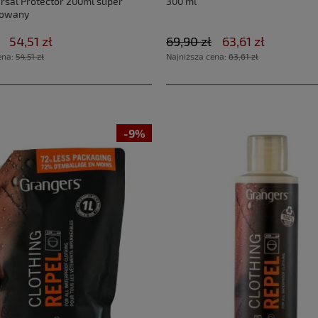
ersal Protector 200ml super
300 ml
rowany
54,51 zł
69,90 zł
63,61 zł
ena:
54,51 zł
Najniższa cena:
63,61 zł
-9%