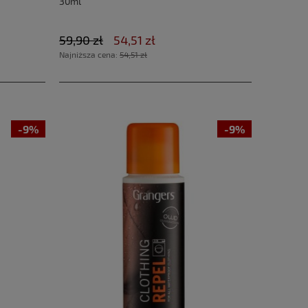
30ml
59,90 zł
54,51 zł
Najniższa cena:
54,51 zł
-9%
-9%