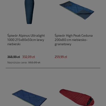
Śpiwór Alpinus Ultralight
Śpiwór High Peak Ceduna
1000 215x80x50cm lewy
200x80 cm niebiesko-
niebieski
granatowy
368,99 zł
332,09 zł
259,99 zł
Najniższa cena:
332,09 zł