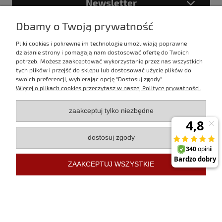
Newsletter
Dbamy o Twoją prywatność
Pliki cookies i pokrewne im technologie umożliwiają poprawne
Podając adres e-mail akceptujesz
działanie strony i pomagają nam dostosować ofertę do Twoich
Politykę prywatności
potrzeb. Możesz zaakceptować wykorzystanie przez nas wszystkich
tych plików i przejść do sklepu lub dostosować użycie plików do
swoich preferencji, wybierając opcję "Dostosuj zgody".
Więcej o plikach cookies przeczytasz w naszej Polityce prywatności.
E-mail:
sklep@evertrek.pl
zaakceptuj tylko niezbędne
Infolinia:
795 020 766
dostosuj zgody
Infolinia czynna w godz.
10:00 - 16:00 w dni robocze.
ZAAKCEPTUJ WSZYSTKIE
Sklep internetowy Shoper Premium