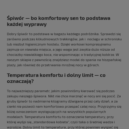
Śpiwór — bo komfortowy sen to podstawa
każdej wyprawy
Dobry śpiwór to podstawa w bagażu każdego podróżnika. Sprawdzi się
zarówno podczas kilkudniowych trekkingów, jak i noclegu w schronisku
lub niezbyt higienicznym hostelu. Dzięki workowi kompresyjnemu
zajmuje on niewiele miejsca, a jego waga jest zwykle dużo niższa od
chociażby niewielkiego koca, nie wspominając o tradycyjnej kołdrze. W
naszym sklepie z pewnością znajdziesz model do spania na hiszpańskiej
plaży, jak również do przetrwania mroźnej nocy w górach.
Temperatura komfortu i dolny limit — co
oznaczają?
To najważniejszy parametr, jakim powinniśmy kierować się podczas
zakupu naszego śpiwora. Nikt nie chce marznąć w nocy ani się pocić. Za
gruby śpiwór to nadmierne kilogramy dźwigane przez cały dzień, a za
cienki nie pozwoli nam komfortowo przespać całej nocy. Przyjrzyjmy się
bliżej oznaczeniom występujących na wszystkich popularnych
modelach. Temperatura komfortu to oznaczenie temperatury, przy
której wyśpi się „standardowa kobieta”, czyli taka o średniej wadze i
wzroście. Dolny limit to temperatura, przy której powinien wyspać się