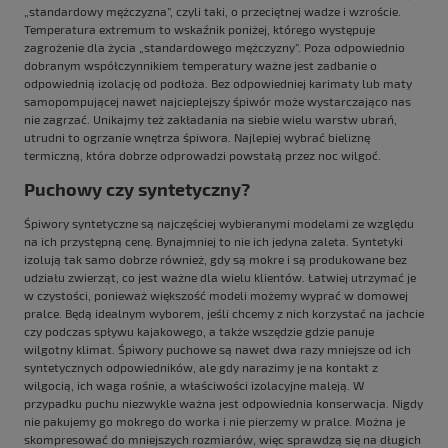
„standardowy mężczyzna”, czyli taki, o przeciętnej wadze i wzroście.
Temperatura extremum to wskaźnik poniżej, którego występuje
zagrożenie dla życia „standardowego mężczyzny”. Poza odpowiednio
dobranym współczynnikiem temperatury ważne jest zadbanie o
odpowiednią izolację od podłoża. Bez odpowiedniej
karimaty lub maty
samopompującej
nawet najcieplejszy śpiwór może wystarczająco nas
nie zagrzać. Unikajmy też zakładania na siebie wielu warstw ubrań,
utrudni to ogrzanie wnętrza śpiwora. Najlepiej wybrać bieliznę
termiczną, która dobrze odprowadzi powstałą przez noc wilgoć.
Puchowy czy syntetyczny?
Śpiwory
syntetyczne
są najczęściej wybieranymi modelami ze względu
na ich przystępną cenę. Bynajmniej to nie ich jedyna zaleta. Syntetyki
izolują tak samo dobrze również, gdy są mokre i są produkowane bez
udziału zwierząt, co jest ważne dla wielu klientów. Łatwiej utrzymać je
w czystości, ponieważ większość modeli możemy wyprać w domowej
pralce. Będą idealnym wyborem, jeśli chcemy z nich korzystać na jachcie
czy podczas spływu kajakowego, a także wszędzie gdzie panuje
wilgotny klimat. Śpiwory
puchowe
są nawet dwa razy mniejsze od ich
syntetycznych odpowiedników, ale gdy narazimy je na kontakt z
wilgocią, ich waga rośnie, a właściwości izolacyjne maleją. W
przypadku puchu niezwykle ważna jest odpowiednia konserwacja. Nigdy
nie pakujemy go mokrego do worka i nie pierzemy w pralce. Można je
skompresować do mniejszych rozmiarów, więc sprawdzą się na długich