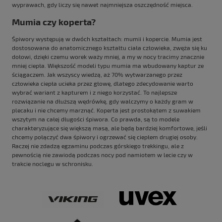
wyprawach, gdy liczy się nawet najmniejsza oszczędność miejsca.
Mumia czy koperta?
Śpiwory występują w dwóch kształtach: mumii i kopercie. Mumia jest
dostosowana do anatomicznego kształtu ciała człowieka, zwęża się ku
dołowi, dzięki czemu worek waży mniej, a my w nocy tracimy znacznie
mniej ciepła. Większość modeli typu mumia ma wbudowany kaptur ze
ściągaczem. Jak wszyscy wiedzą, aż 70% wytwarzanego przez
człowieka ciepła ucieka przez głowę, dlatego zdecydowanie warto
wybrać wariant z kapturem i z niego korzystać. To najlepsze
rozwiązanie na dłuższą wędrówkę, gdy walczymy o każdy gram w
plecaku i nie chcemy marznąć. Koperta jest prostokątem z suwakiem
wszytym na całej długości śpiwora. Co prawda, są to modele
charakteryzujące się większą masą, ale będą bardziej komfortowe, jeśli
chcemy połączyć dwa śpiwory i ogrzewać się ciepłem drugiej osoby.
Raczej nie zdadzą egzaminu podczas górskiego trekkingu, ale z
pewnością nie zawiodą podczas nocy pod namiotem w lecie czy w
trakcie noclegu w schronisku.