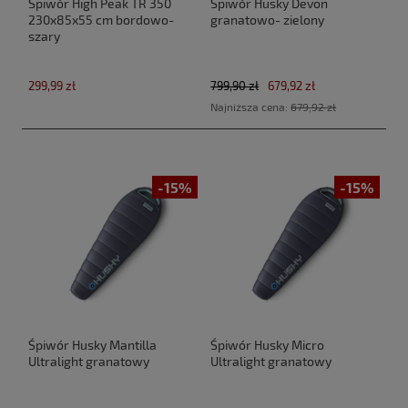
Śpiwór High Peak TR 350
Śpiwór Husky Devon
230x85x55 cm bordowo-
granatowo- zielony
szary
299,99 zł
799,90 zł
679,92 zł
Najniższa cena:
679,92 zł
-15%
-15%
Śpiwór Husky Mantilla
Śpiwór Husky Micro
Ultralight granatowy
Ultralight granatowy