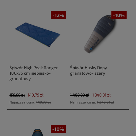
-12%
-10%
Śpiwór High Peak Ranger
Śpiwór Husky Dopy
180x75 cm niebiesko-
granatowo- szary
granatowy
159,99 zł
140,79 zł
1 489,90 zł
1 340,91 zł
Najniższa cena:
140,79 zł
Najniższa cena:
1 340,91 zł
-10%