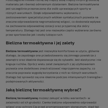
materiału jak również odmiennym działaniem. Bielizna termoaktywna
jest szczególnie przeznaczona dla osób uprawiających sporty w
różnych warunkach. Dzięki odpowiedniemu wykonaniu z
zastosowaniem specjalistycznych włókien syntetycznych pozwala na
znaczne odprowadzanie nagromadzonej wilgoci, co doskonale wpływa
na zachowanie odpowiedniej izolacji oraz przyjemnej dla skóry
temperatury. Dlatego też jest ona niezwykle często wybierana zarówno
przez sportowców jak i osoby lubiące ruch.
Bielizna termoaktywna i jej zalety
Bielizna termoaktywna
jest niezwykle komfortowa w użyciu, głównie
dlatego, że zapobiega ona przedostawaniu się zimnego powietrza z
zewnątrz oraz idealnie dopasowuje się do sylwetki. Jest elastyczna i nie
krępuje ruchów
.
Oprócz wielu zalet związanych z jej użytkowaniem
pozwala ona dodatkowo zneutralizować nieprzyjemne zapachy, co
znacznie poprawia wygodę korzystania z nich w różnych warunkach.
Dlatego też sprawdzi się ona idealnie podczas intensywnych treningów i
podejmowanych aktywności.
Jaką bieliznę termoaktywną wybrać?
Bieliznę termoaktywną
możesz zakupić w kilku wariantach- w
zależności od ich grubości. Cienka bielizna odpowiednio odprowadzi
wilgoć oraz ochroni Cię przed promieniowaniem słonecznym, stąd też