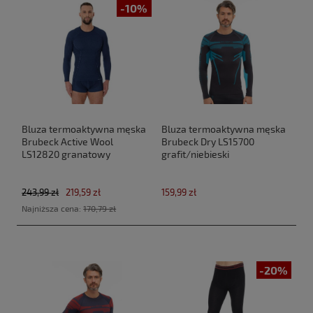
-10%
Bluza termoaktywna męska
Bluza termoaktywna męska
Brubeck Active Wool
Brubeck Dry LS15700
LS12820 granatowy
grafit/niebieski
243,99 zł
219,59 zł
159,99 zł
Najniższa cena:
170,79 zł
-20%