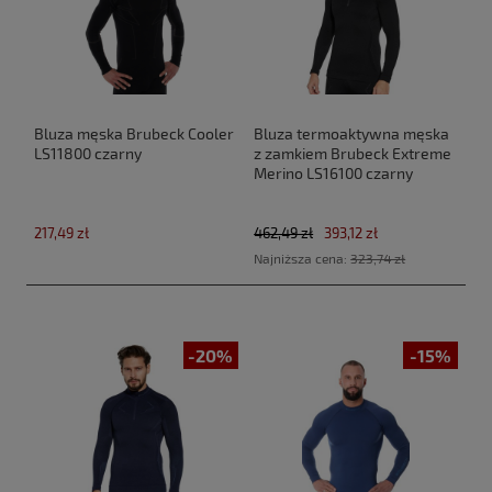
Bluza męska Brubeck Cooler
Bluza termoaktywna męska
LS11800 czarny
z zamkiem Brubeck Extreme
Merino LS16100 czarny
217,49 zł
462,49 zł
393,12 zł
Najniższa cena:
323,74 zł
-20%
-15%