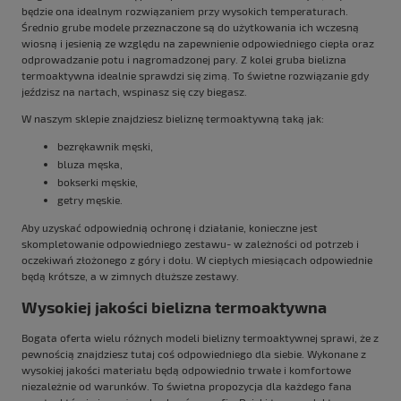
będzie ona idealnym rozwiązaniem przy wysokich temperaturach.
Średnio grube modele przeznaczone są do użytkowania ich wczesną
wiosną i jesienią ze względu na zapewnienie odpowiedniego ciepła oraz
odprowadzanie potu i nagromadzonej pary. Z kolei gruba bielizna
termoaktywna idealnie sprawdzi się zimą. To świetne rozwiązanie gdy
jeździsz na nartach, wspinasz się czy biegasz.
W naszym sklepie znajdziesz bieliznę termoaktywną taką jak:
bezrękawnik męski
,
bluza męska,
bokserki męskie
,
getry męskie
.
Aby uzyskać odpowiednią ochronę i działanie, konieczne jest
skompletowanie odpowiedniego zestawu- w zależności od potrzeb i
oczekiwań złożonego z góry i dołu. W ciepłych miesiącach odpowiednie
będą krótsze, a w zimnych dłuższe zestawy.
Wysokiej jakości bielizna termoaktywna
Bogata oferta wielu różnych modeli bielizny termoaktywnej sprawi, że z
pewnością znajdziesz tutaj coś odpowiedniego dla siebie. Wykonane z
wysokiej jakości materiału będą odpowiednio trwałe i komfortowe
niezależnie od warunków. To świetna propozycja dla każdego fana