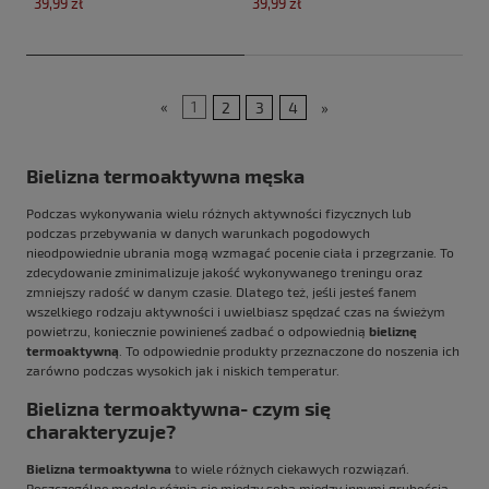
39,99 zł
39,99 zł
«
1
2
3
4
»
Bielizna termoaktywna męska
Podczas wykonywania wielu różnych aktywności fizycznych lub
podczas przebywania w danych warunkach pogodowych
nieodpowiednie ubrania mogą wzmagać pocenie ciała i przegrzanie. To
zdecydowanie zminimalizuje jakość wykonywanego treningu oraz
zmniejszy radość w danym czasie. Dlatego też, jeśli jesteś fanem
wszelkiego rodzaju aktywności i uwielbiasz spędzać czas na świeżym
powietrzu, koniecznie powinieneś zadbać o odpowiednią
bieliznę
termoaktywną
. To odpowiednie produkty przeznaczone do noszenia ich
zarówno podczas wysokich jak i niskich temperatur.
Bielizna termoaktywna- czym się
charakteryzuje?
Bielizna termoaktywna
to wiele różnych ciekawych rozwiązań.
Poszczególne modele różnią się między sobą między innymi grubością