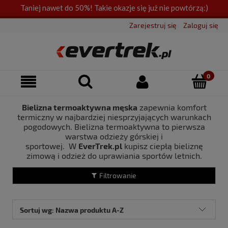
Taniej nawet do 50%! Takie okazje się już nie powtórzą:)
Zarejestruj się
Zaloguj się
Bielizna termoaktywna męska
zapewnia komfort
termiczny w najbardziej niesprzyjających warunkach
pogodowych. Bielizna termoaktywna to pierwsza
warstwa odzieży górskiej i
sportowej.
W
EverTrek.pl
kupisz ciepłą bieliznę
zimową i odzież do uprawiania sportów letnich.
Filtrowanie
Sortuj wg:
Nazwa produktu A-Z