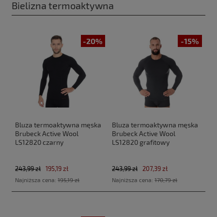
Bielizna termoaktywna
-20%
-15%
Bluza termoaktywna męska
Bluza termoaktywna męska
Brubeck Active Wool
Brubeck Active Wool
LS12820 czarny
LS12820 grafitowy
243,99 zł
195,19 zł
243,99 zł
207,39 zł
Najniższa cena:
195,19 zł
Najniższa cena:
170,79 zł