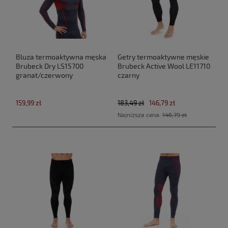
Bluza termoaktywna męska
Getry termoaktywne męskie
Brubeck Dry LS15700
Brubeck Active Wool LE11710
granat/czerwony
czarny
159,99 zł
183,49 zł
146,79 zł
Najniższa cena:
146,79 zł