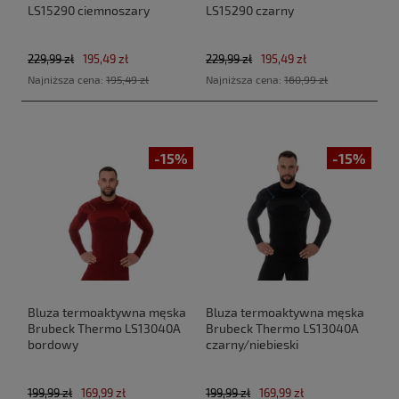
LS15290 ciemnoszary
LS15290 czarny
229,99 zł
195,49 zł
229,99 zł
195,49 zł
Najniższa cena:
195,49 zł
Najniższa cena:
160,99 zł
-15%
-15%
Bluza termoaktywna męska
Bluza termoaktywna męska
Brubeck Thermo LS13040A
Brubeck Thermo LS13040A
bordowy
czarny/niebieski
199,99 zł
169,99 zł
199,99 zł
169,99 zł