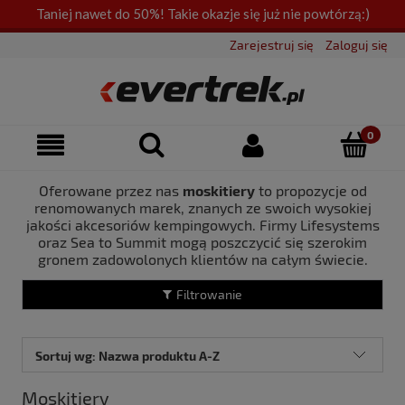
Taniej nawet do 50%! Takie okazje się już nie powtórzą:)
Zarejestruj się
Zaloguj się
Oferowane przez nas
moskitiery
to propozycje od
renomowanych marek, znanych ze swoich wysokiej
jakości akcesoriów kempingowych. Firmy Lifesystems
oraz Sea to Summit mogą poszczycić się szerokim
gronem zadowolonych klientów na całym świecie.
Filtrowanie
Sortuj wg:
Nazwa produktu A-Z
Moskitiery