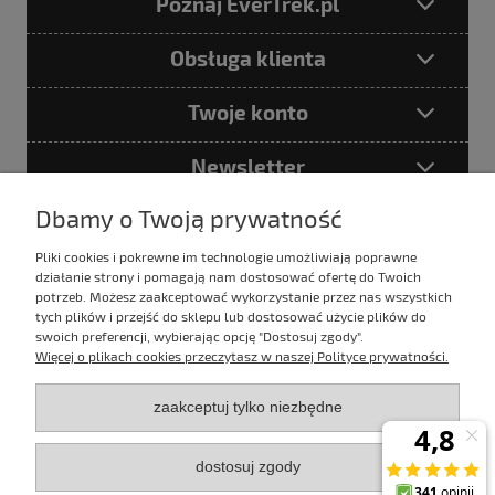
Poznaj EverTrek.pl
Obsługa klienta
Twoje konto
Newsletter
Dbamy o Twoją prywatność
Pliki cookies i pokrewne im technologie umożliwiają poprawne
Podając adres e-mail akceptujesz
działanie strony i pomagają nam dostosować ofertę do Twoich
Politykę prywatności
potrzeb. Możesz zaakceptować wykorzystanie przez nas wszystkich
tych plików i przejść do sklepu lub dostosować użycie plików do
swoich preferencji, wybierając opcję "Dostosuj zgody".
Więcej o plikach cookies przeczytasz w naszej Polityce prywatności.
E-mail:
sklep@evertrek.pl
zaakceptuj tylko niezbędne
Infolinia:
795 020 766
dostosuj zgody
Infolinia czynna w godz.