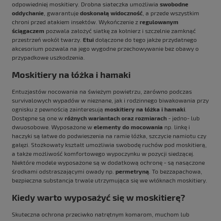
odpowiedniej moskitiery. Drobna siateczka umożliwia
swobodne
oddychanie
, gwarantuje
doskonałą widoczność
, a przede wszystkim
chroni przed atakiem insektów. Wykończenie z
regulowanym
ściągaczem
pozwala założyć siatkę za kołnierz i szczelnie zamknąć
przestrzeń wokół twarzy.
Etui
dołączone do tego jakże przydatnego
akcesorium pozwala na jego wygodne przechowywanie bez obawy o
przypadkowe uszkodzenia.
Moskitiery na łóżka i hamaki
Entuzjastów nocowania na świeżym powietrzu, zarówno podczas
survivalowych wypadów w nieznane, jak i rodzinnego biwakowania przy
ognisku z pewnością zainteresują
moskitiery na łóżka i
hamaki
.
Dostępne są one w
różnych wariantach oraz rozmiarach
- jedno- lub
dwuosobowe. Wyposażone w
elementy do mocowania
np. linkę i
haczyki są łatwe do podwieszenia na ramie łóżka, szczycie namiotu czy
gałęzi. Stożkowaty kształt umożliwia swobodę ruchów pod moskitierą,
a także możliwość komfortowego wypoczynku w pozycji siedzącej.
Niektóre modele wyposażone są w dodatkową ochronę - są nasączone
środkami odstraszającymi owady np.
permetryną
. To bezzapachowa,
bezpieczna substancja trwale utrzymująca się we włóknach moskitiery.
Kiedy warto wyposażyć się w moskitierę?
Skuteczna ochrona przeciwko natrętnym komarom, muchom lub