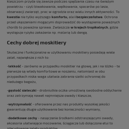
kleszczom przyda się zawsze podczas spędzania czasu na świeżym
powietrzu - czyli biwakowania, wędkowania, spacerów po lesie,
obserwacji zwierząt, prac w ogrodzie oraz wielu innych aktywności. To
kwestia
nie tylko wyższego
komfortu,
ale
i bezpieczeństwa
. Ochrona
przed ukąszeniami mogącymi doprowadzić do wystąpienia poważnych
chorób to poważna sprawa. Zwłaszcza
w krajach tropikalnych
, gdzie
występuje ryzyko zakażenia np. malarią lub dengą.
Cechy dobrej moskitiery
Skuteczne i funkcjonalne w użytkowaniu moskitiery posiadają wiele
zalet, największe z nich to:
-
lekkość
- zarówno w przypadku moskitier na głowę, jak i na łóżko - te
pierwsze są wtedy komfortowe w noszeniu, natomiast w obu
przypadkach niska waga ułatwia zabranie siatki ochronnej do
niedużego bagażu,
-
gęstość siateczki
- drobniutkie oczka umożliwią swobodne oddychanie
oraz zatrzymają nawet najmniejsze owady i kleszcze,
-
wytrzymałość
- oferowane przez nas produkty wysokiej jakości
gwarantują długie użytkowanie bez konieczności wymiany,
-
dodatkowe cechy
- nasączenie środkami odstraszającymi owady,
akcesoria ułatwiające mocowanie, ściągacze lub dołączone etui to
zdecydowane zalety produktów.