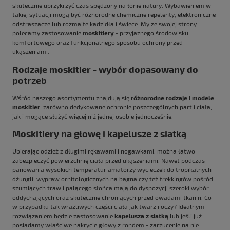
skutecznie uprzykrzyć czas spędzony na łonie natury. Wybawieniem w
takiej sytuacji mogą być różnorodne chemiczne repelenty, elektroniczne
odstraszacze lub rozmaite kadzidła i świece. My ze swojej strony
polecamy zastosowanie
moskitiery
- przyjaznego środowisku,
komfortowego oraz funkcjonalnego sposobu ochrony przed
ukąszeniami.
Rodzaje moskitier - wybór dopasowany do
potrzeb
Wśród naszego asortymentu znajdują się
różnorodne rodzaje i modele
moskitier
, zarówno dedykowane ochronie poszczególnych partii ciała,
jak i mogące służyć więcej niż jednej osobie jednocześnie.
Moskitiery na głowę i kapelusze z siatką
Ubierając odzież z długimi rękawami i nogawkami, można łatwo
zabezpieczyć powierzchnię ciała przed ukąszeniami. Nawet podczas
panowania wysokich temperatur amatorzy wycieczek do tropikalnych
dżungli, wypraw ornitologicznych na bagna czy też trekkingów pośród
szumiących traw i palącego słońca mają do dyspozycji szeroki wybór
oddychających oraz skutecznie chroniących przed owadami tkanin. Co
w przypadku tak wrażliwych części ciała jak twarz i oczy? Idealnym
rozwiązaniem będzie zastosowanie
kapelusza
z siatką
lub jeśli już
posiadamy właściwe nakrycie głowy z rondem - zarzucenie na nie