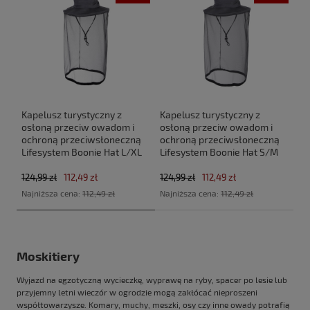
Kapelusz turystyczny z
Kapelusz turystyczny z
osłoną przeciw owadom i
osłoną przeciw owadom i
ochroną przeciwsłoneczną
ochroną przeciwsłoneczną
Lifesystem Boonie Hat L/XL
Lifesystem Boonie Hat S/M
124,99 zł
112,49 zł
124,99 zł
112,49 zł
Najniższa cena:
112,49 zł
Najniższa cena:
112,49 zł
Moskitiery
Wyjazd na egzotyczną wycieczkę, wyprawę na ryby, spacer po lesie lub
przyjemny letni wieczór w ogrodzie mogą zakłócać nieproszeni
współtowarzysze. Komary, muchy, meszki, osy czy inne owady potrafią