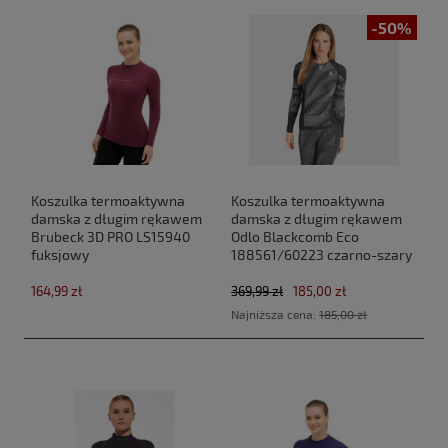
-50%
Koszulka termoaktywna
Koszulka termoaktywna
damska z długim rękawem
damska z długim rękawem
Brubeck 3D PRO LS15940
Odlo Blackcomb Eco
fuksjowy
188561/60223 czarno-szary
164,99 zł
369,99 zł
185,00 zł
Najniższa cena:
185,00 zł