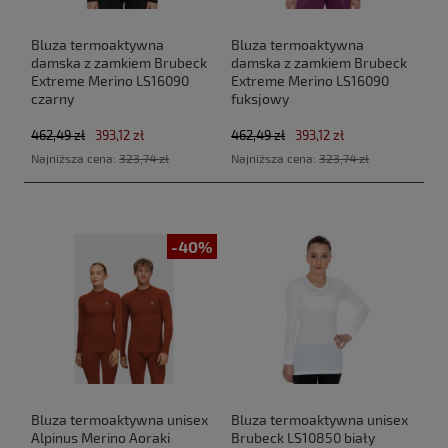
Bluza termoaktywna
Bluza termoaktywna
damska z zamkiem Brubeck
damska z zamkiem Brubeck
Extreme Merino LS16090
Extreme Merino LS16090
czarny
fuksjowy
462,49 zł
393,12 zł
462,49 zł
393,12 zł
Najniższa cena:
323,74 zł
Najniższa cena:
323,74 zł
-40%
Bluza termoaktywna unisex
Bluza termoaktywna unisex
Alpinus Merino Aoraki
Brubeck LS10850 biały