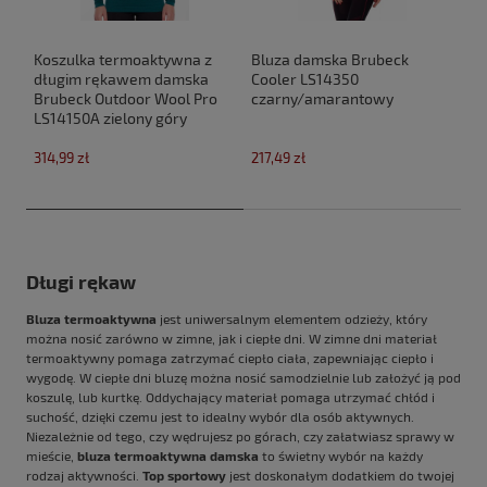
Koszulka termoaktywna z
Bluza damska Brubeck
długim rękawem damska
Cooler LS14350
Brubeck Outdoor Wool Pro
czarny/amarantowy
LS14150A zielony góry
314,99 zł
217,49 zł
Długi rękaw
Bluza termoaktywna
jest uniwersalnym elementem odzieży, który
można nosić zarówno w zimne, jak i ciepłe dni. W zimne dni materiał
termoaktywny pomaga zatrzymać ciepło ciała, zapewniając ciepło i
wygodę. W ciepłe dni bluzę można nosić samodzielnie lub założyć ją pod
koszulę, lub kurtkę. Oddychający materiał pomaga utrzymać chłód i
suchość, dzięki czemu jest to idealny wybór dla osób aktywnych.
Niezależnie od tego, czy wędrujesz po górach, czy załatwiasz sprawy w
mieście,
bluza termoaktywna damska
to świetny wybór na każdy
rodzaj aktywności.
Top sportowy
jest doskonałym dodatkiem do twojej