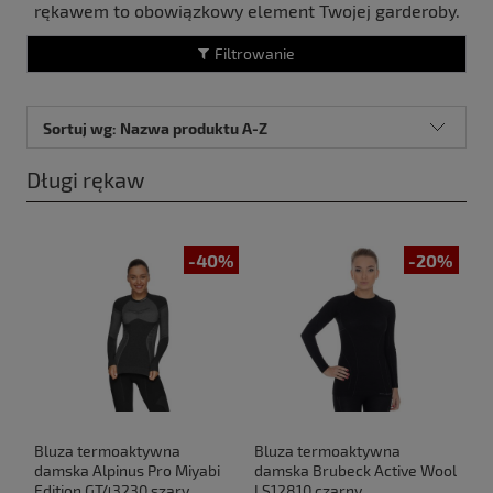
rękawem to obowiązkowy element Twojej garderoby.
Filtrowanie
Sortuj wg:
Nazwa produktu A-Z
Długi rękaw
-40%
-20%
Bluza termoaktywna
Bluza termoaktywna
damska Alpinus Pro Miyabi
damska Brubeck Active Wool
Edition GT43230 szary
LS12810 czarny