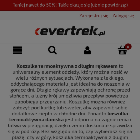
Taniej nawet do 50%! Takie okazje się już nie powtórzą:)
Zarejestruj się
Zaloguj się
Koszulka termoaktywna z długim rękawem
to
uniwersalny element odzieży, który można nosić w
wielu różnych sytuacjach. Wykonana z lekkiego,
oddychającego materiału jest idealna do noszenia w
gorące dni. Długie rękawy zapewniają ochronę przed
słońcem, a luźny krój umożliwia przepływ powietrza i
zapobiega przegrzaniu. Koszulkę można również
założyć pod kurtkę lub sweter, aby zapewnić sobie
dodatkowe ciepło w chłodne dni. Ponadto
koszulka
termoaktywna damska
jest odporna na zagniecenia i
łatwa w pielęgnacji, dzięki czemu doskonale sprawdza
się w podróży. Bez względu na to, czy wybierasz się na
plażę, czy w góry, koszulka termoaktywna z długim