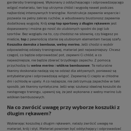
garderoby treningowej. Wykonany z oddychającego i odprowadzającego
wilgoć materiału, ten top utrzyma chłód i wygodę nawet podczas
najbardziej intensywnych treningów. Konstrukcja zapewnia wsparcie i
pozwala na pełny zakres ruchów, a wbudowany biustonosz zapewnia
dodatkową wygodę. Krój
crop top sportowy z długim rękawem
jest
dopasowany i można go nosić do ulubionych spodni do jogi lub
szortów. Bez względu na to, czy chodzisz na siłownię, czy biegasz po
mieście,
top
z pewnością stanie się ulubionym elementem twojej szafy.
Koszulka damska z bambusa, wełny merino.
Jeśli chodzi o wybór
odpowiedniej odzieży treningowej, materiał jest najważniejszy. Chcesz
czegoś, co będzie odprowadzać pot, zapewni Ci chłód, a co
najważniejsze, nie będzie zbierać brzydkiego zapachu. Z pomocą
przychodzą tu
wełna merino
i
włókna bambusowe
. Te naturalne
tkaniny doskonale nadają się na odzież dla aktywnych, ponieważ są
antybakteryjne i odprowadzają wilgoć. Zapewnią Ci ciepło w chłodne
dni i ochłodę w upały. A co najlepsze, nie zatrzymują zapachów w taki
sposób, jak tkaniny syntetyczne. Jeśli więc szukasz idealnej koszulki do
następnego treningu, upewnij się, że jest wykonana z
wełny merino
lub
włókien bambusowych.
Na co zwrócić uwagę przy wyborze koszulki z
długim rękawem?
Wybierając
koszulkę
z długim rękawem, należy zwrócić uwagę na
materiał, krój i styl. Materiał powinien być oddychający i odprowadzać