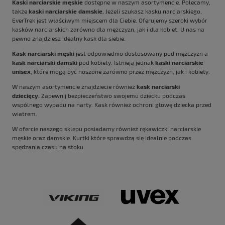
Kaski narciarskie męskie
dostępne w naszym asortymencie. Polecamy,
także
kaski narciarskie damskie.
Jeżeli szukasz kasku narciarskiego,
EverTrek jest właściwym miejscem dla Ciebie. Oferujemy szeroki wybór
kasków narciarskich zarówno dla mężczyzn, jak i dla kobiet. U nas na
pewno znajdziesz idealny kask dla siebie.
Kask narciarski męski
jest odpowiednio dostosowany pod mężczyzn a
kask narciarski damski
pod kobiety. Istnieją jednak
kaski narciarskie
unisex
, które mogą być noszone zarówno przez mężczyzn, jak i kobiety.
W naszym asortymencie znajdziecie również
kask narciarski
dziecięcy.
Zapewnij bezpieczeństwo swojemu dziecku podczas
wspólnego wypadu na narty. Kask również ochroni głowę dziecka przed
wiatrem.
W ofercie naszego sklepu posiadamy również
rękawiczki narciarskie
męskie
oraz
damskie
.
Kurtki
które sprawdzą się idealnie podczas
spędzania czasu na stoku.