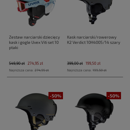
Zestaw narciarski dziecięcy
Kask narciarski/rowerowy
kask i gogle Uvex Viti set 10
K2 Verdict 10H4005/14 szary
ptaki
549,90 zł
274,95 zł
399,00 zł
199,50 zł
Najniższa cena:
274,95 zł
Najniższa cena:
199,50 zł
-50%
-50%