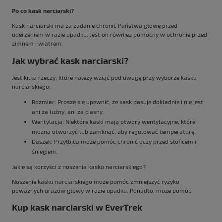
Po co kask narciarski?
Kask narciarski ma za zadanie chronić Państwa głowę przed
uderzeniem w razie upadku. Jest on również pomocny w ochronie przed
zimnem i wiatrem.
Jak wybrać kask narciarski?
Jest kilka rzeczy, które należy wziąć pod uwagę przy wyborze kasku
narciarskiego:
Rozmiar: Proszę się upewnić, że kask pasuje dokładnie i nie jest
ani za luźny, ani za ciasny.
Wentylacja: Niektóre kaski mają otwory wentylacyjne, które
można otworzyć lub zamknąć, aby regulować temperaturę.
Daszek: Przyłbica może pomóc chronić oczy przed słońcem i
śniegiem.
Jakie są korzyści z noszenia kasku narciarskiego?
Noszenie kasku narciarskiego może pomóc zmniejszyć ryzyko
poważnych urazów głowy w razie upadku. Ponadto, może pomóc
Kup kask narciarski w EverTrek