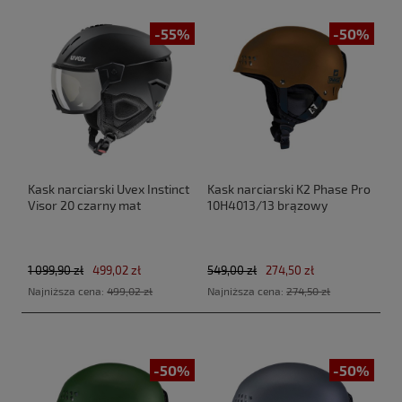
-55%
-50%
Kask narciarski Uvex Instinct
Kask narciarski K2 Phase Pro
Visor 20 czarny mat
10H4013/13 brązowy
1 099,90 zł
499,02 zł
549,00 zł
274,50 zł
Najniższa cena:
499,02 zł
Najniższa cena:
274,50 zł
-50%
-50%