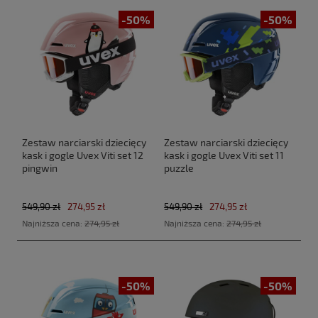
-50%
-50%
Zestaw narciarski dziecięcy
Zestaw narciarski dziecięcy
kask i gogle Uvex Viti set 12
kask i gogle Uvex Viti set 11
pingwin
puzzle
549,90 zł
274,95 zł
549,90 zł
274,95 zł
Najniższa cena:
274,95 zł
Najniższa cena:
274,95 zł
-50%
-50%