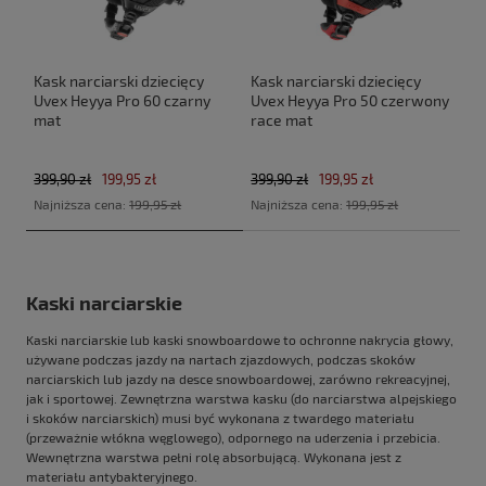
Kask narciarski dziecięcy
Kask narciarski dziecięcy
Uvex Heyya Pro 60 czarny
Uvex Heyya Pro 50 czerwony
mat
race mat
399,90 zł
199,95 zł
399,90 zł
199,95 zł
Najniższa cena:
199,95 zł
Najniższa cena:
199,95 zł
Kaski narciarskie
Kaski narciarskie lub kaski snowboardowe to ochronne nakrycia głowy,
używane podczas jazdy na nartach zjazdowych, podczas skoków
narciarskich lub jazdy na desce snowboardowej, zarówno rekreacyjnej,
jak i sportowej. Zewnętrzna warstwa kasku (do narciarstwa alpejskiego
i skoków narciarskich) musi być wykonana z twardego materiału
(przeważnie włókna węglowego), odpornego na uderzenia i przebicia.
Wewnętrzna warstwa pełni rolę absorbującą. Wykonana jest z
materiału antybakteryjnego.