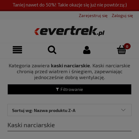
Taniej nawet do 50%! Takie okazje się już nie powtórzą:)
Zarejestruj się
Zaloguj się
Kategoria zawiera
kaski narciarskie
. Kaski narciarskie
chronią przed wiatrem i śniegiem, zapewniając
jednocześnie dobrą wentylację.
Filtrowanie
Sortuj wg:
Nazwa produktu Z-A
Kaski narciarskie