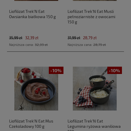
Liofilizat Trek'N Eat
Liofilizat Trek'N Eat Musli
Owsianka białkowa 150 g
pełnoziarniste z owocami
150 g
35,99 zł
32,39 zł
31,99 zł
28,79 zł
Najniższa cena:
32,39 zł
Najniższa cena:
28,79 zł
-10%
-10%
Liofilizat Trek'N Eat Mus
Liofilizat Trek'N Eat
Czekoladowy 100 g
Legumina ryżowa waniliowa