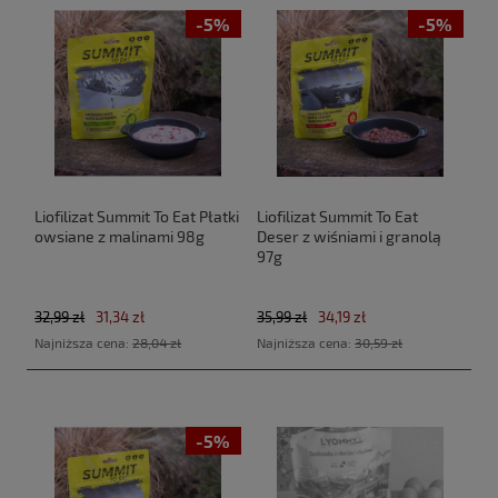
-5%
-5%
Liofilizat Summit To Eat Płatki
Liofilizat Summit To Eat
owsiane z malinami 98g
Deser z wiśniami i granolą
97g
32,99 zł
31,34 zł
35,99 zł
34,19 zł
Najniższa cena:
28,04 zł
Najniższa cena:
30,59 zł
-5%