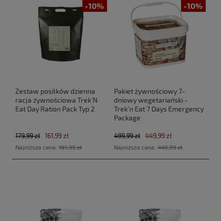
-10%
-10%
Zestaw posiłków dzienna
Pakiet żywnościowy 7-
racja żywnościowa Trek'N
dniowy wegetariański -
Eat Day Ration Pack Typ 2
Trek'n Eat 7 Days Emergency
Package
179,99 zł
161,99 zł
499,99 zł
449,99 zł
Najniższa cena:
161,99 zł
Najniższa cena:
449,99 zł