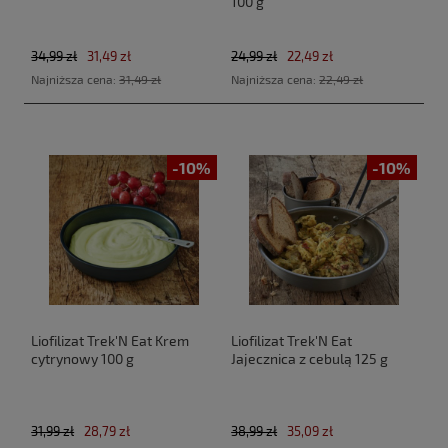
100 g
34,99 zł
31,49 zł
24,99 zł
22,49 zł
Najniższa cena:
31,49 zł
Najniższa cena:
22,49 zł
-10%
-10%
Liofilizat Trek'N Eat Krem
Liofilizat Trek'N Eat
cytrynowy 100 g
Jajecznica z cebulą 125 g
31,99 zł
28,79 zł
38,99 zł
35,09 zł