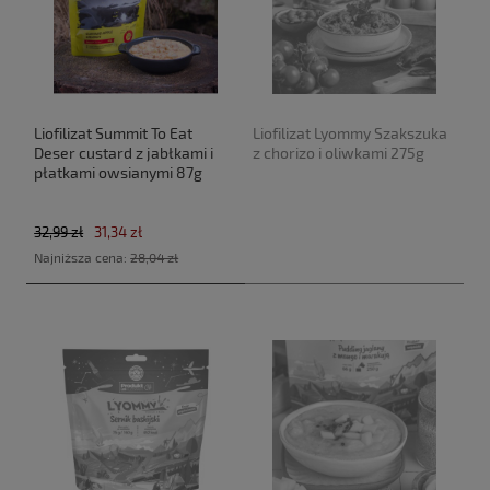
Liofilizat Summit To Eat
Liofilizat Lyommy Szakszuka
Deser custard z jabłkami i
z chorizo i oliwkami 275g
płatkami owsianymi 87g
32,99 zł
31,34 zł
Najniższa cena:
28,04 zł