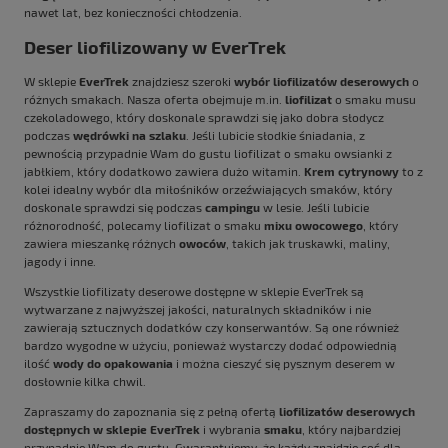
nawet lat, bez konieczności chłodzenia.
Deser liofilizowany w EverTrek
W sklepie
EverTrek
znajdziesz szeroki
wybór liofilizatów deserowych
o
różnych smakach. Nasza oferta obejmuje m.in.
liofilizat
o smaku musu
czekoladowego, który doskonale sprawdzi się jako dobra słodycz
podczas
wędrówki na szlaku
. Jeśli lubicie słodkie śniadania, z
pewnością przypadnie Wam do gustu liofilizat o smaku owsianki z
jabłkiem, który dodatkowo zawiera dużo witamin.
Krem cytrynowy
to z
kolei idealny wybór dla miłośników orzeźwiających smaków, który
doskonale sprawdzi się podczas
campingu
w lesie
. Jeśli lubicie
różnorodność, polecamy liofilizat o smaku
mixu owocowego
, który
zawiera mieszankę różnych
owoców
, takich jak truskawki, maliny,
jagody i inne.
Wszystkie liofilizaty
deserowe dostępne w sklepie EverTrek są
wytwarzane z najwyższej jakości, naturalnych składników i nie
zawierają sztucznych dodatków czy konserwantów. Są one również
bardzo wygodne w użyciu, ponieważ wystarczy dodać odpowiednią
ilość
wody do opakowania
i można cieszyć się pysznym deserem w
dosłownie kilka chwil.
Zapraszamy do zapoznania się z pełną ofertą
liofilizatów deserowych
dostępnych w sklepie EverTrek
i wybrania
smaku
, który najbardziej
przypadnie Wam do gustu. Gwarantujemy, że każdy znajdzie coś dla