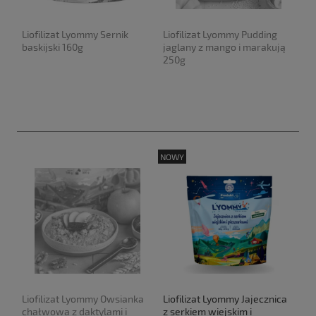
Liofilizat Lyommy Sernik
Liofilizat Lyommy Pudding
baskijski 160g
jaglany z mango i marakują
250g
NOWY
Liofilizat Lyommy Owsianka
Liofilizat Lyommy Jajecznica
chałwowa z daktylami i
z serkiem wiejskim i