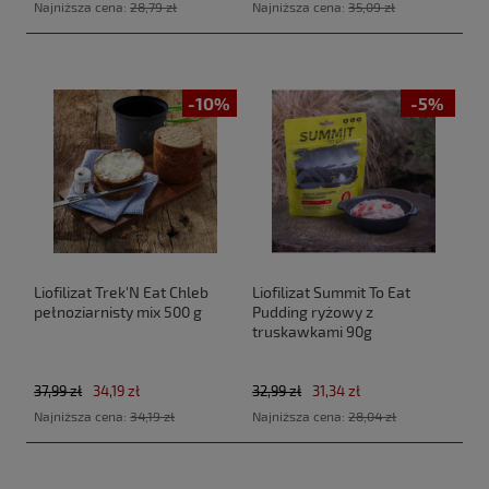
Najniższa cena:
28,79 zł
Najniższa cena:
35,09 zł
-10%
-5%
Liofilizat Trek'N Eat Chleb
Liofilizat Summit To Eat
pełnoziarnisty mix 500 g
Pudding ryżowy z
truskawkami 90g
37,99 zł
34,19 zł
32,99 zł
31,34 zł
Najniższa cena:
34,19 zł
Najniższa cena:
28,04 zł