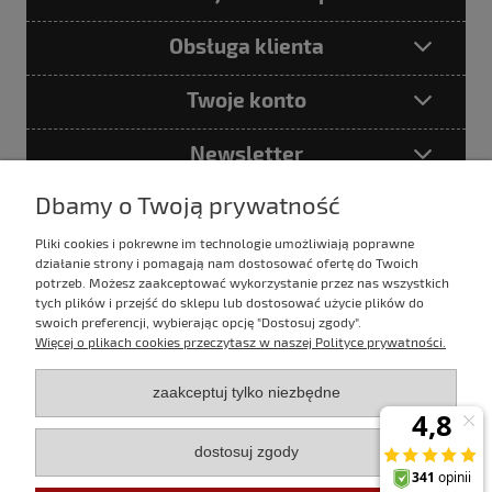
Obsługa klienta
Twoje konto
Newsletter
Dbamy o Twoją prywatność
Pliki cookies i pokrewne im technologie umożliwiają poprawne
Podając adres e-mail akceptujesz
działanie strony i pomagają nam dostosować ofertę do Twoich
Politykę prywatności
potrzeb. Możesz zaakceptować wykorzystanie przez nas wszystkich
tych plików i przejść do sklepu lub dostosować użycie plików do
swoich preferencji, wybierając opcję "Dostosuj zgody".
Więcej o plikach cookies przeczytasz w naszej Polityce prywatności.
E-mail:
sklep@evertrek.pl
zaakceptuj tylko niezbędne
Infolinia:
795 020 766
dostosuj zgody
Infolinia czynna w godz.