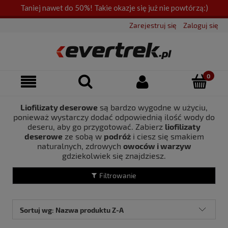
Taniej nawet do 50%! Takie okazje się już nie powtórzą:)
Zarejestruj się
Zaloguj się
Liofilizaty deserowe
są bardzo wygodne w użyciu,
ponieważ wystarczy dodać odpowiednią ilość wody do
deseru, aby go przygotować. Zabierz
liofilizaty
deserowe
ze sobą w
podróż
i ciesz się smakiem
naturalnych, zdrowych
owoców i warzyw
gdziekolwiek się znajdziesz.
Filtrowanie
Sortuj wg:
Nazwa produktu Z-A