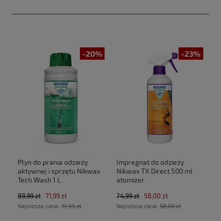
-20%
-23%
Płyn do prania odzieży
Impregnat do odzieży
aktywnej i sprzętu Nikwax
Nikwax TX Direct 500 ml
Tech Wash 1 L
atomizer
89,99 zł
71,99 zł
74,99 zł
58,00 zł
Najniższa cena:
71,99 zł
Najniższa cena:
58,00 zł