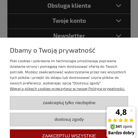
Obsługa klienta
Twoje konto
Newsletter
Dbamy o Twoją prywatność
Pliki cookies i pokrewne im technologie umożliwiają poprawne
Podając adres e-mail akceptujesz
działanie strony i pomagają nam dostosować ofertę do Twoich
Politykę prywatności
potrzeb. Możesz zaakceptować wykorzystanie przez nas wszystkich
tych plików i przejść do sklepu lub dostosować użycie plików do
swoich preferencji, wybierając opcję "Dostosuj zgody".
Więcej o plikach cookies przeczytasz w naszej Polityce prywatności.
E-mail:
sklep@evertrek.pl
zaakceptuj tylko niezbędne
Infolinia:
795 020 766
dostosuj zgody
Infolinia czynna w godz.
10:00 - 16:00 w dni robocze.
ZAAKCEPTUJ WSZYSTKIE