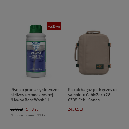
-20%
Płyn do prania syntetycznej
Plecak bagaż podręczny do
bielizny termoaktywnej
samolotu CabinZero 28 L
Nikwax BaseWash 1 L
CZ08 Cebu Sands
(40x30x20cm Ryanair,Wizz
63,99 zł
51,19 zł
245,65 zł
Air)
Najniższa cena:
51,19 zł