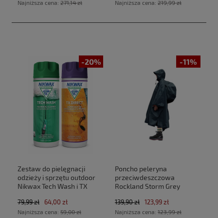
Najniższa cena:
271,14 zł
Najniższa cena:
219,99 zł
Air)
-20%
-11%
Zestaw do pielęgnacji
Poncho peleryna
odzieży i sprzętu outdoor
przeciwdeszczowa
Nikwax Tech Wash i TX
Rockland Storm Grey
Direct 2 x 300 ml
79,99 zł
64,00 zł
139,90 zł
123,99 zł
Najniższa cena:
59,00 zł
Najniższa cena:
123,99 zł