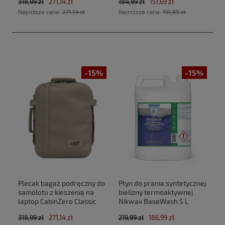
318,99 zł
271,14 zł
184,99 zł
151,69 zł
Black (40x30x20cm
Najniższa cena:
271,14 zł
Najniższa cena:
151,69 zł
Ryanair, Wizz Air)
-15%
-15%
Plecak bagaż podręczny do
Płyn do prania syntetycznej
samolotu z kieszenią na
bielizny termoaktywnej
laptop CabinZero Classic
Nikwax BaseWash 5 L
Tech 28L CZ33 Zen Garden
318,99 zł
271,14 zł
219,99 zł
186,99 zł
(40x30x20cm Ryanair, Wizz