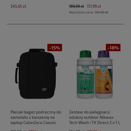
(40x30x20cm Ryanair,Wizz
SolarProof 2,5 L atomizer
245,65 zł
189,99 zł
151,99 zł
Air)
Najniższa cena:
151,99 zł
-15%
-18%
Plecak bagaż podręczny do
Zestaw do pielęgnacji
samolotu z kieszenią na
odzieży outdoor Nikwax
laptop CabinZero Classic
Tech Wash i TX Direct 2 x 1 L
Tech 28L CZ33 Absolute