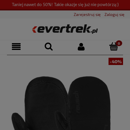
Taniej nawet do 50%! Takie okazje się już nie powtórzą:)
Zarejestruj się
Zaloguj się
-40%