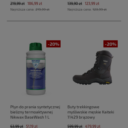
219,99 zł
186,99 zł
139,90 zł
123,99 zł
Najniższa cena:
219,99 zł
Najniższa cena:
123,99 zł
-20%
-20%
Płyn do prania syntetycznej
Buty trekkingowe
bielizny termoaktywnej
myśliwskie męskie Kaiteki
Nikwax BaseWash 1 L
11429 brązowy
63,99 zł
51,19 zł
599,99 zł
479,99 zł