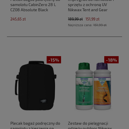
samolotu CabinZero 28 L
sprzętu z ochroną UV
CZ08 Absolute Black
Nikwax Tent and Gear
(40x30x20cm Ryanair,Wizz
SolarProof 2,5 L atomizer
245,65 zł
189,99 zł
151,99 zł
Air)
Najniższa cena:
151,99 zł
-15%
-18%
Plecak bagaż podręczny do
Zestaw do pielęgnacji
samolotu z kieszenią na
odzieży outdoor Nikwax