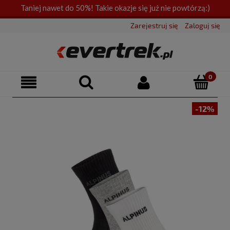
Taniej nawet do 50%! Takie okazje się już nie powtórzą:)
Zarejestruj się
Zaloguj się
-12%