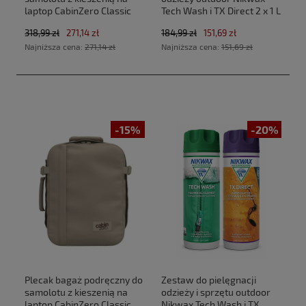
laptop CabinZero Classic
Tech Wash i TX Direct 2 x 1 L
Tech 28L CZ33 Absolute
318,99 zł
271,14 zł
184,99 zł
151,69 zł
Black (40x30x20cm
Najniższa cena:
271,14 zł
Najniższa cena:
151,69 zł
Ryanair, Wizz Air)
-15%
-20%
Plecak bagaż podręczny do
Zestaw do pielęgnacji
samolotu z kieszenią na
odzieży i sprzętu outdoor
laptop CabinZero Classic
Nikwax Tech Wash i TX