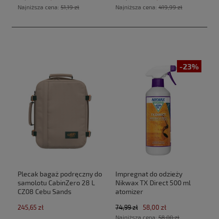
Najniższa cena:
51,19 zł
Najniższa cena:
419,99 zł
-23%
Plecak bagaż podręczny do
Impregnat do odzieży
samolotu CabinZero 28 L
Nikwax TX Direct 500 ml
CZ08 Cebu Sands
atomizer
(40x30x20cm Ryanair,Wizz
245,65 zł
74,99 zł
58,00 zł
Air)
Najniższa cena:
58,00 zł