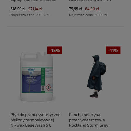
Tech 28L CZ33 Zen Garden
Direct 2 x 300 ml
318,99 zł
271,14 zł
79,99 zł
64,00 zł
(40x30x20cm Ryanair, Wizz
Najniższa cena:
271,14 zł
Najniższa cena:
59,00 zł
Air)
-15%
-11%
Płyn do prania syntetycznej
Poncho peleryna
bielizny termoaktywnej
przeciwdeszczowa
Nikwax BaseWash 5 L
Rockland Storm Grey