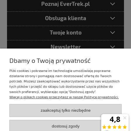
Poznaj EverTrek.pl
Obsługa klienta
Twoje konto
Newsletter
Dbamy o Twoją prywatność
Pliki cookies i pokrewne im technologie umożliwiają poprawne
Podając adres e-mail akceptujesz
działanie strony i pomagają nam dostosować ofertę do Twoich
Politykę prywatności
potrzeb. Możesz zaakceptować wykorzystanie przez nas wszystkich
tych plików i przejść do sklepu lub dostosować użycie plików do
swoich preferencji, wybierając opcję "Dostosuj zgody".
Więcej o plikach cookies przeczytasz w naszej Polityce prywatności.
E-mail:
sklep@evertrek.pl
zaakceptuj tylko niezbędne
Infolinia:
795 020 766
dostosuj zgody