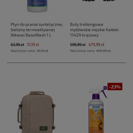
Płyn do prania syntetycznej
Buty trekkingowe
bielizny termoaktywnej
myśliwskie męskie Kaiteki
Nikwax BaseWash 1 L
11429 brązowy
63,99 zł
51,19 zł
599,99 zł
479,99 zł
Najniższa cena:
51,19 zł
Najniższa cena:
419,99 zł
-23%