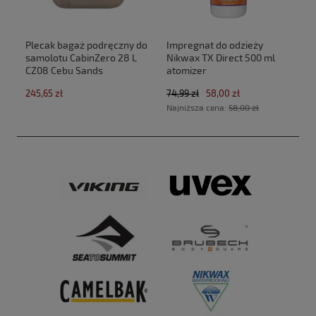
Plecak bagaż podręczny do
Impregnat do odzieży
samolotu CabinZero 28 L
Nikwax TX Direct 500 ml
CZ08 Cebu Sands
atomizer
(40x30x20cm Ryanair,Wizz
245,65 zł
74,99 zł
58,00 zł
Air)
Najniższa cena:
58,00 zł