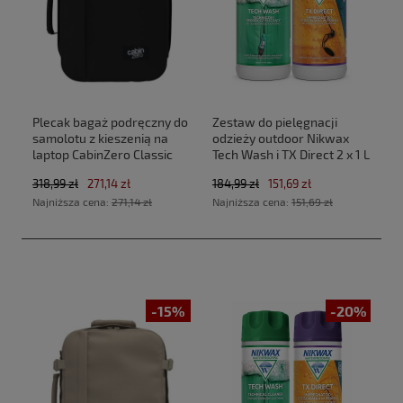
Plecak bagaż podręczny do
Zestaw do pielęgnacji
samolotu z kieszenią na
odzieży outdoor Nikwax
laptop CabinZero Classic
Tech Wash i TX Direct 2 x 1 L
Tech 28L CZ33 Absolute
318,99 zł
271,14 zł
184,99 zł
151,69 zł
Black (40x30x20cm
Najniższa cena:
271,14 zł
Najniższa cena:
151,69 zł
Ryanair, Wizz Air)
-15%
-20%