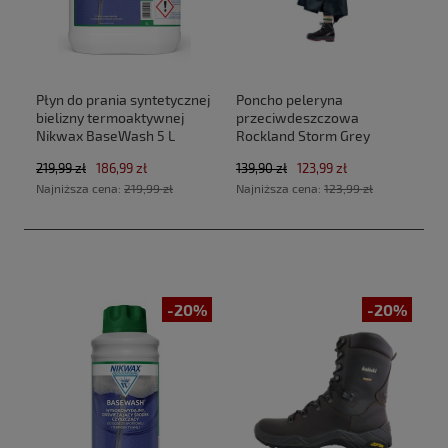
Płyn do prania syntetycznej
Poncho peleryna
bielizny termoaktywnej
przeciwdeszczowa
Nikwax BaseWash 5 L
Rockland Storm Grey
219,99 zł
186,99 zł
139,90 zł
123,99 zł
Najniższa cena:
219,99 zł
Najniższa cena:
123,99 zł
-20%
-20%