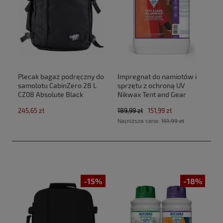
Plecak bagaż podręczny do
Impregnat do namiotów i
samolotu CabinZero 28 L
sprzętu z ochroną UV
CZ08 Absolute Black
Nikwax Tent and Gear
(40x30x20cm Ryanair,Wizz
SolarProof 2,5 L atomizer
245,65 zł
189,99 zł
151,99 zł
Air)
Najniższa cena:
151,99 zł
-15%
-18%