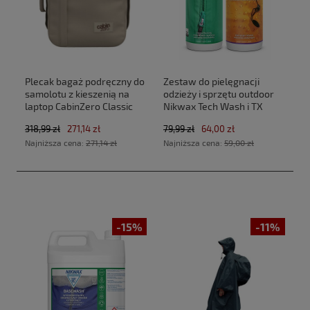
Plecak bagaż podręczny do
Zestaw do pielęgnacji
samolotu z kieszenią na
odzieży i sprzętu outdoor
laptop CabinZero Classic
Nikwax Tech Wash i TX
Tech 28L CZ33 Zen Garden
Direct 2 x 300 ml
318,99 zł
271,14 zł
79,99 zł
64,00 zł
(40x30x20cm Ryanair, Wizz
Najniższa cena:
271,14 zł
Najniższa cena:
59,00 zł
Air)
-15%
-11%