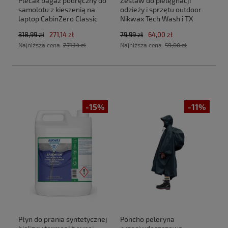
Plecak bagaż podręczny do
Zestaw do pielęgnacji
samolotu z kieszenią na
odzieży i sprzętu outdoor
laptop CabinZero Classic
Nikwax Tech Wash i TX
Tech 28L CZ33 Zen Garden
Direct 2 x 300 ml
318,99 zł
271,14 zł
79,99 zł
64,00 zł
(40x30x20cm Ryanair, Wizz
Najniższa cena:
271,14 zł
Najniższa cena:
59,00 zł
Air)
-15%
-11%
Płyn do prania syntetycznej
Poncho peleryna