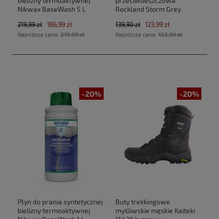
bielizny termoaktywnej
przeciwdeszczowa
Nikwax BaseWash 5 L
Rockland Storm Grey
219,99 zł
186,99 zł
139,90 zł
123,99 zł
Najniższa cena:
219,99 zł
Najniższa cena:
123,99 zł
-20%
-20%
Płyn do prania syntetycznej
Buty trekkingowe
bielizny termoaktywnej
myśliwskie męskie Kaiteki