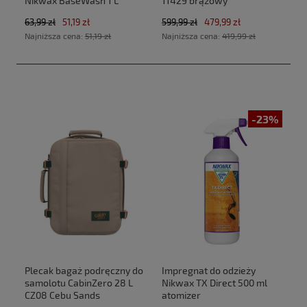
Nikwax BaseWash 1 L
11429 brązowy
63,99 zł
51,19 zł
599,99 zł
479,99 zł
Najniższa cena:
51,19 zł
Najniższa cena:
419,99 zł
-23%
Plecak bagaż podręczny do
Impregnat do odzieży
samolotu CabinZero 28 L
Nikwax TX Direct 500 ml
CZ08 Cebu Sands
atomizer