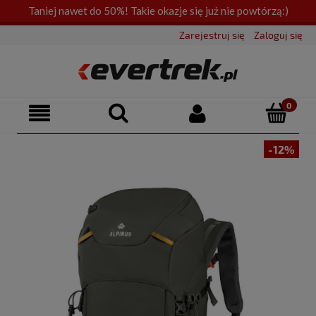
Taniej nawet do 50%! Takie okazje się już nie powtórzą:)
Zarejestruj się
Zaloguj się
-12%