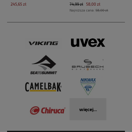
(40x30x20cm Ryanair,Wizz
245,65 zł
74,99 zł
58,00 zł
Air)
Najniższa cena:
58,00 zł
więcej...