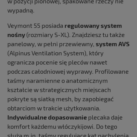
w pozycji pionowej, spakowane rzeczy nie
wypadną.
Veymont 55 posiada
regulowany system
nośny
(rozmiary S-XL). Znajdziesz tu także
panelowy, w pełni przewiewny,
system AVS
(Alpinus Ventilation System), który
ogranicza pocenie się pleców nawet
podczas całodniowej wyprawy. Profilowane
taśmy naramienne o anatomicznym
kształcie w strategicznych miejscach
pokryte są siatką mesh, by zapobiegać
obtarciom w trakcie użytkowania.
Indywidualne dopasowanie
plecaka daje
komfort każdemu włóczykijowi. Do tego
służą m.in. taśmy regulujące kąt nachylenia