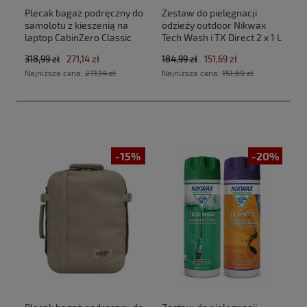
Plecak bagaż podręczny do
Zestaw do pielęgnacji
samolotu z kieszenią na
odzieży outdoor Nikwax
laptop CabinZero Classic
Tech Wash i TX Direct 2 x 1 L
Tech 28L CZ33 Absolute
318,99 zł
271,14 zł
184,99 zł
151,69 zł
Black (40x30x20cm
Najniższa cena:
271,14 zł
Najniższa cena:
151,69 zł
Ryanair, Wizz Air)
-15%
-20%