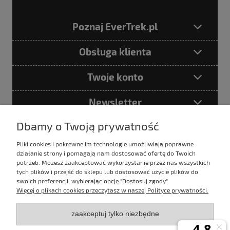
Poznaj EverTrek.pl
Obsługa klienta
Twoje konto
Newsletter
Dbamy o Twoją prywatność
Pliki cookies i pokrewne im technologie umożliwiają poprawne
Podając adres e-mail akceptujesz
działanie strony i pomagają nam dostosować ofertę do Twoich
Politykę prywatności
potrzeb. Możesz zaakceptować wykorzystanie przez nas wszystkich
tych plików i przejść do sklepu lub dostosować użycie plików do
swoich preferencji, wybierając opcję "Dostosuj zgody".
Więcej o plikach cookies przeczytasz w naszej Polityce prywatności.
E-mail:
sklep@evertrek.pl
zaakceptuj tylko niezbędne