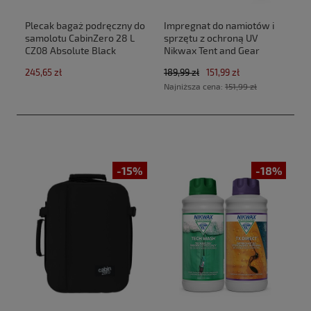
Plecak bagaż podręczny do
Impregnat do namiotów i
samolotu CabinZero 28 L
sprzętu z ochroną UV
CZ08 Absolute Black
Nikwax Tent and Gear
(40x30x20cm Ryanair,Wizz
SolarProof 2,5 L atomizer
245,65 zł
189,99 zł
151,99 zł
Air)
Najniższa cena:
151,99 zł
-15%
-18%