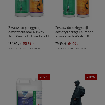
Zestaw do pielęgnacji
Zestaw do pielęgnacji
odzieży outdoor Nikwax
odzieży i sprzętu outdoor
Tech Wash i TX Direct 2 x 1 L
Nikwax Tech Wash i TX
Direct 2 x 300 ml
184,99 zł
151,69 zł
79,99 zł
64,00 zł
Najniższa cena:
151,69 zł
Najniższa cena:
59,00 zł
-15%
-11%