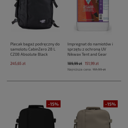
Plecak bagaż podręczny do
Impregnat do namiotów i
samolotu CabinZero 28 L
sprzętu z ochroną UV
CZ08 Absolute Black
Nikwax Tent and Gear
(40x30x20cm Ryanair,Wizz
SolarProof 2,5 L atomizer
245,65 zł
189,99 zł
151,99 zł
Air)
Najniższa cena:
151,99 zł
-15%
-15%