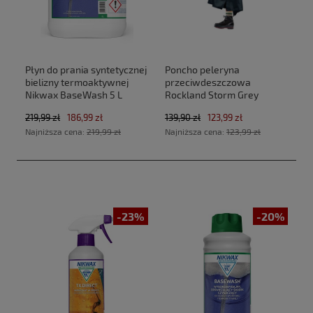
Płyn do prania syntetycznej
Poncho peleryna
bielizny termoaktywnej
przeciwdeszczowa
Nikwax BaseWash 5 L
Rockland Storm Grey
219,99 zł
186,99 zł
139,90 zł
123,99 zł
Najniższa cena:
219,99 zł
Najniższa cena:
123,99 zł
-23%
-20%