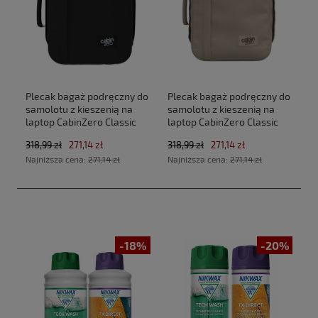
Plecak bagaż podręczny do
Plecak bagaż podręczny do
samolotu z kieszenią na
samolotu z kieszenią na
laptop CabinZero Classic
laptop CabinZero Classic
Tech 28L CZ33 Absolute
Tech 28L CZ33 Zen Garden
318,99 zł
271,14 zł
318,99 zł
271,14 zł
Black (40x30x20cm
(40x30x20cm Ryanair, Wizz
Najniższa cena:
271,14 zł
Najniższa cena:
271,14 zł
Ryanair, Wizz Air)
Air)
-18%
-20%