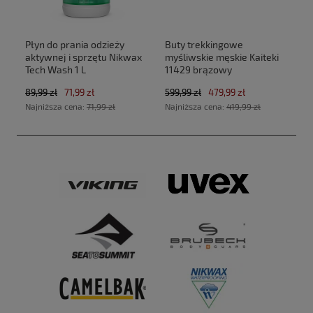
Płyn do prania odzieży
Buty trekkingowe
aktywnej i sprzętu Nikwax
myśliwskie męskie Kaiteki
Tech Wash 1 L
11429 brązowy
89,99 zł
71,99 zł
599,99 zł
479,99 zł
Najniższa cena:
71,99 zł
Najniższa cena:
419,99 zł