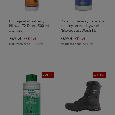
Impregnat do odzieży
Płyn do prania syntetycznej
Nikwax TX Direct 500 ml
bielizny termoaktywnej
atomizer
Nikwax BaseWash 1 L
74,99 zł
58,00 zł
63,99 zł
51,19 zł
Najniższa cena:
58,00 zł
Najniższa cena:
51,19 zł
-20%
-20%