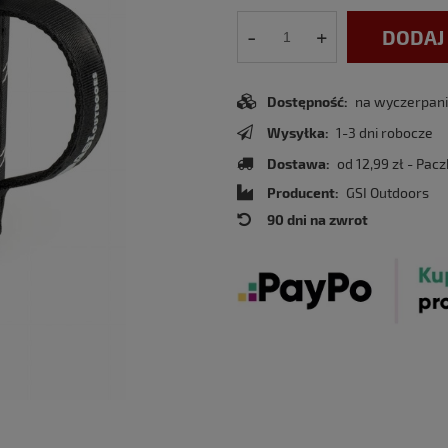
-
+
DODAJ
Dostępność:
na wyczerpaniu
Wysyłka:
1-3 dni robocze
Dostawa:
od 12,99 zł
- Pacz
Producent:
GSI Outdoors
90 dni na zwrot