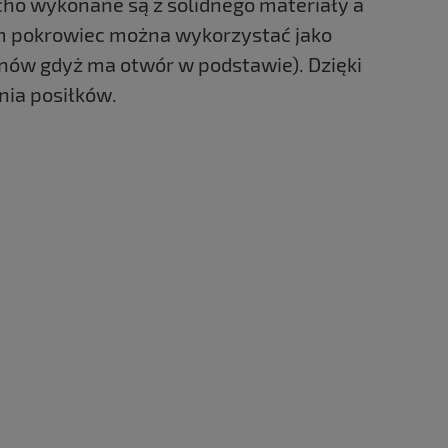
 ucho wykonane są z solidnego materiały a
m pokrowiec można wykorzystać jako
ynów gdyż ma otwór w podstawie). Dzięki
ia posiłków.