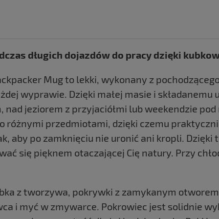
odczas długich dojazdów do pracy dzięki kubkowi
Backpacker Mug to lekki, wykonany z pochodząceg
ażdej wyprawie. Dzięki małej masie i składanemu
 nad jeziorem z przyjaciółmi lub weekendzie pod 
 różnymi przedmiotami, dzięki czemu praktyczni
k, aby po zamknięciu nie uronić ani kropli. Dzięk
wać się pięknem otaczającej Cię natury. Przy chło
ubka z tworzywa, pokrywki z zamykanym otworem d
 i myć w zmywarce. Pokrowiec jest solidnie wykon