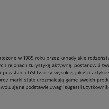
ałożone w 1985 roku przez kanadyjskie rodzeństw
ch rejonach turystyką aktywną, postanowili two
i powstania GSI tworzy wysokiej jakości artyk
rcy marki stale urozmaicają gamę swoich produ
i ewoluują na podstawie uwag i sugestii użytkowni