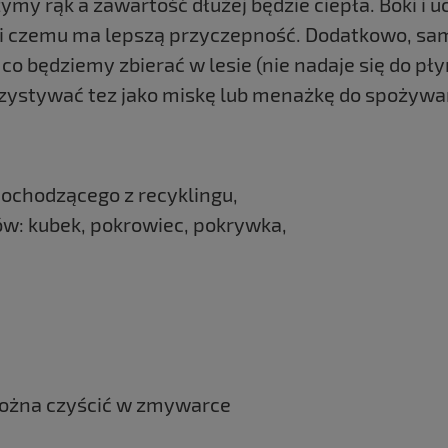
zymy rąk a zawartość dłużej będzie ciepła. Boki i
i czemu ma lepszą przyczepność. Dodatkowo, sa
o będziemy zbierać w lesie (nie nadaje się do pł
ystywać tez jako miskę lub menażkę do spożywan
ochodzącego z recyklingu,
ów: kubek, pokrowiec, pokrywka,
można czyścić w zmywarce