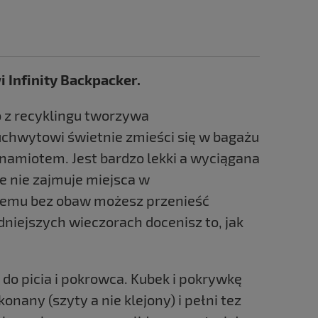
 Infinity Backpacker.
o z recyklingu tworzywa
 uchwytowi świetnie zmieści się w bagażu
namiotem. Jest bardzo lekki a wyciągana
e nie zajmuje miejsca w
i temu bez obaw możesz przenieść
dniejszych wieczorach docenisz to, jak
o picia i pokrowca. Kubek i pokrywkę
any (szyty a nie klejony) i pełni tez