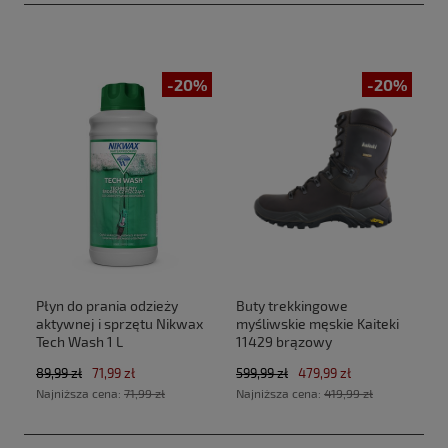
-20%
-20%
Płyn do prania odzieży
Buty trekkingowe
aktywnej i sprzętu Nikwax
myśliwskie męskie Kaiteki
Tech Wash 1 L
11429 brązowy
89,99 zł
71,99 zł
599,99 zł
479,99 zł
Najniższa cena:
71,99 zł
Najniższa cena:
419,99 zł