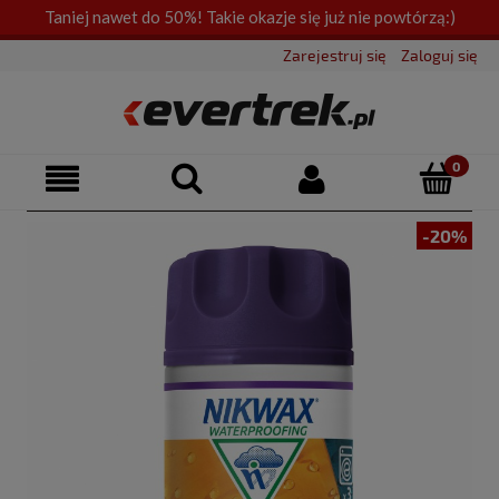
Taniej nawet do 50%! Takie okazje się już nie powtórzą:)
Zarejestruj się
Zaloguj się
-20%