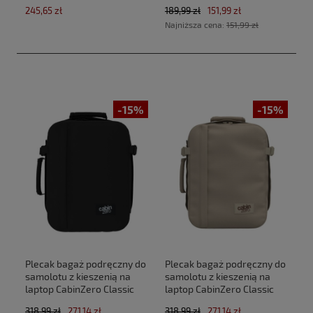
(40x30x20cm Ryanair,Wizz
SolarProof 2,5 L atomizer
245,65 zł
189,99 zł
151,99 zł
Air)
Najniższa cena:
151,99 zł
-15%
-15%
Plecak bagaż podręczny do
Plecak bagaż podręczny do
samolotu z kieszenią na
samolotu z kieszenią na
laptop CabinZero Classic
laptop CabinZero Classic
Tech 28L CZ33 Absolute
Tech 28L CZ33 Zen Garden
318,99 zł
271,14 zł
318,99 zł
271,14 zł