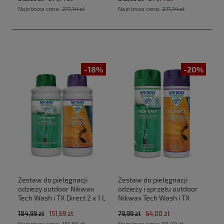
Black (40x30x20cm
(40x30x20cm Ryanair, Wizz
Najniższa cena:
271,14 zł
Najniższa cena:
271,14 zł
Ryanair, Wizz Air)
Air)
-18%
-20%
Zestaw do pielęgnacji
Zestaw do pielęgnacji
odzieży outdoor Nikwax
odzieży i sprzętu outdoor
Tech Wash i TX Direct 2 x 1 L
Nikwax Tech Wash i TX
Direct 2 x 300 ml
184,99 zł
151,69 zł
79,99 zł
64,00 zł
Najniższa cena:
151,69 zł
Najniższa cena:
59,00 zł