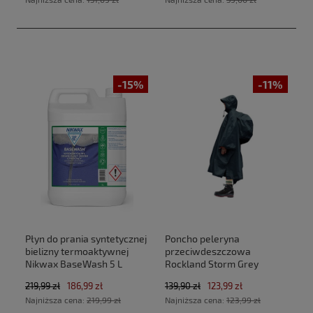
-15%
-11%
Płyn do prania syntetycznej
Poncho peleryna
bielizny termoaktywnej
przeciwdeszczowa
Nikwax BaseWash 5 L
Rockland Storm Grey
219,99 zł
186,99 zł
139,90 zł
123,99 zł
Najniższa cena:
219,99 zł
Najniższa cena:
123,99 zł