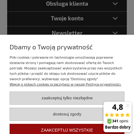
Obsługa klienta
Twoje konto
Newsletter
Dbamy o Twoją prywatność
Pliki cookies i pokrewne im technologie umożliwiają poprawne
Podając adres e-mail akceptujesz
działanie strony i pomagają nam dostosować ofertę do Twoich
Politykę prywatności
potrzeb. Możesz zaakceptować wykorzystanie przez nas wszystkich
tych plików i przejść do sklepu lub dostosować użycie plików do
swoich preferencji, wybierając opcję "Dostosuj zgody".
Więcej o plikach cookies przeczytasz w naszej Polityce prywatności.
E-mail:
sklep@evertrek.pl
zaakceptuj tylko niezbędne
Infolinia:
795 020 766
dostosuj zgody
Infolinia czynna w godz.
10:00 - 16:00 w dni robocze.
ZAAKCEPTUJ WSZYSTKIE