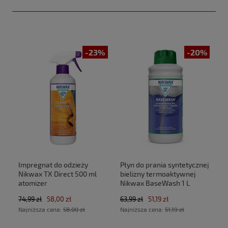
-23%
-20%
Impregnat do odzieży
Płyn do prania syntetycznej
Nikwax TX Direct 500 ml
bielizny termoaktywnej
atomizer
Nikwax BaseWash 1 L
74,99 zł
58,00 zł
63,99 zł
51,19 zł
Najniższa cena:
58,00 zł
Najniższa cena:
51,19 zł