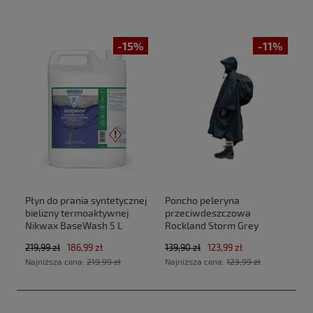
-15%
-11%
Płyn do prania syntetycznej
Poncho peleryna
bielizny termoaktywnej
przeciwdeszczowa
Nikwax BaseWash 5 L
Rockland Storm Grey
219,99 zł
186,99 zł
139,90 zł
123,99 zł
Najniższa cena:
219,99 zł
Najniższa cena:
123,99 zł