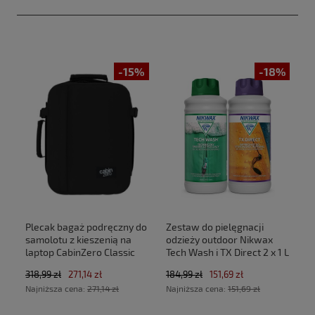
-15%
-18%
Plecak bagaż podręczny do
Zestaw do pielęgnacji
samolotu z kieszenią na
odzieży outdoor Nikwax
laptop CabinZero Classic
Tech Wash i TX Direct 2 x 1 L
Tech 28L CZ33 Absolute
318,99 zł
271,14 zł
184,99 zł
151,69 zł
Black (40x30x20cm
Najniższa cena:
271,14 zł
Najniższa cena:
151,69 zł
Ryanair, Wizz Air)