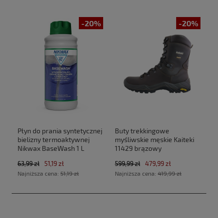
-20%
-20%
Płyn do prania syntetycznej
Buty trekkingowe
bielizny termoaktywnej
myśliwskie męskie Kaiteki
Nikwax BaseWash 1 L
11429 brązowy
63,99 zł
51,19 zł
599,99 zł
479,99 zł
Najniższa cena:
51,19 zł
Najniższa cena:
419,99 zł