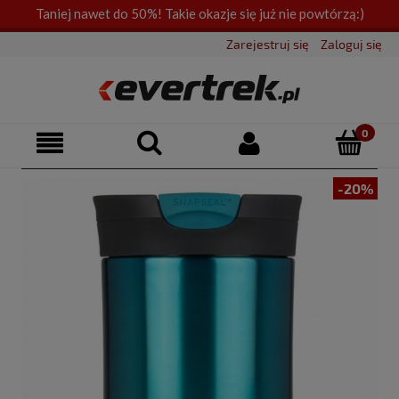
Taniej nawet do 50%! Takie okazje się już nie powtórzą:)
Zarejestruj się
Zaloguj się
-20%