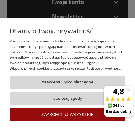
Twoje konto
Newsletter
Dbamy o Twoją prywatność
Pliki cookies i pokrewne im technologie umożliwiają poprawne
Podając adres e-mail akceptujesz
działanie strony i pomagają nam dostosować ofertę do Twoich
Politykę prywatności
potrzeb. Możesz zaakceptować wykorzystanie przez nas wszystkich
tych plików i przejść do sklepu lub dostosować użycie plików do
swoich preferencji, wybierając opcję "Dostosuj zgody".
Więcej o plikach cookies przeczytasz w naszej Polityce prywatności.
E-mail:
sklep@evertrek.pl
zaakceptuj tylko niezbędne
Infolinia:
795 020 766
dostosuj zgody
Infolinia czynna w godz.
10:00 - 16:00 w dni robocze.
ZAAKCEPTUJ WSZYSTKIE