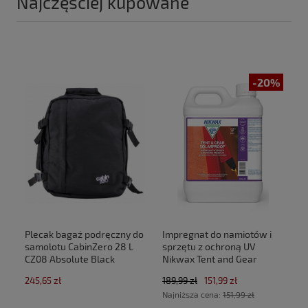
Najczęściej kupowane
-20%
Plecak bagaż podręczny do
Impregnat do namiotów i
samolotu CabinZero 28 L
sprzętu z ochroną UV
CZ08 Absolute Black
Nikwax Tent and Gear
(40x30x20cm Ryanair,Wizz
SolarProof 2,5 L atomizer
245,65 zł
189,99 zł
151,99 zł
Air)
Najniższa cena:
151,99 zł