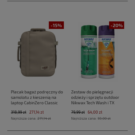
-15%
-20%
Plecak bagaż podręczny do
Zestaw do pielęgnacji
samolotu z kieszenią na
odzieży i sprzętu outdoor
laptop CabinZero Classic
Nikwax Tech Wash i TX
Tech 28L CZ33 Zen Garden
Direct 2 x 300 ml
318,99 zł
271,14 zł
79,99 zł
64,00 zł
(40x30x20cm Ryanair, Wizz
Najniższa cena:
271,14 zł
Najniższa cena:
59,00 zł
Air)