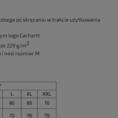
biega jej skręcaniu w trakcie użytkowania
nym logo Carhartt
2
rze 229 g/m
 i nosi rozmiar M