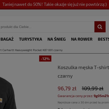
Taniej nawet do 50%! Takie okazje się już nie powtórzą:)
BAGAŻ
TURYSTYKA
NA ŚNIEG
NA ROWER
BEST
t Carhartt Heavyweight Pocket K87 001 czarny
-12%
Koszulka męska T-shirt
czarny
96,79 zł
109,99 zł
Gwarancja ceny przez:
9g05m20
Najniższa cena z 30 dni przed tą prom