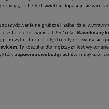
y sprawiają, że T-shirt świetnie dopasuje się zarów
 zdecydowanie najgrubsza i najbardziej wytrzyma
 jest nieprzerwanie od 1992 roku.
Bawełniany k
ją założyła. Choć dekady i trendy pojawiały się i p
lasykiem
. Ta koszulka dla mężczyzn jest wykonana 
, który
zapewnia swobodę ruchów
i miękkość, c