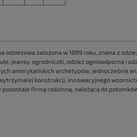
 odzieżowa założona w 1889 roku, znana z odzieży 
ule, jeansy, ogrodniczki, odzież ognioodporna i o
ych amerykańskich archetypów, jednocześnie anga
z wytrzymałej konstrukcji, innowacyjnego wzornic
ory pozostaje firmą rodzinną, należącą do potomkó