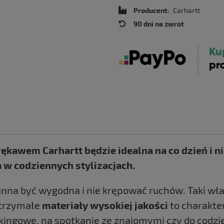
Producent:
Carhartt
90 dni na zwrot
kawem Carhartt będzie idealna na co dzień i ni
 w codziennych stylizacjach.
na być wygodna i nie krępować ruchów. Taki właś
ytrzymałe
materiały wysokiej jakości
to charakter
kingowe, na spotkanie ze znajomymi czy do codzien