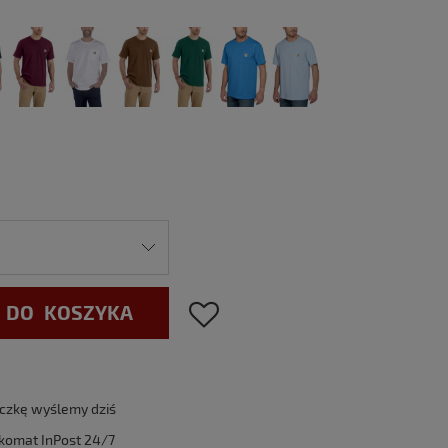
 DO KOSZYKA
aczkę wyślemy dziś
komat InPost 24/7