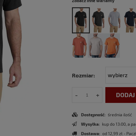
Zobacz inne warianty
Rozmiar:
-
+
DODAJ
Dostępność:
średnia ilość
Wysyłka:
kup do 13:00, a p
Dostawa:
od 12,99 zł
- Pacz