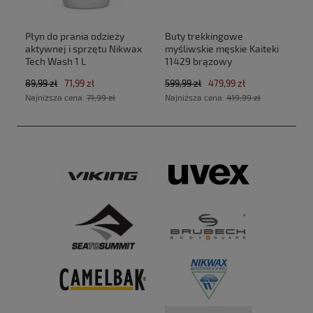
Płyn do prania odzieży
Buty trekkingowe
aktywnej i sprzętu Nikwax
myśliwskie męskie Kaiteki
Tech Wash 1 L
11429 brązowy
89,99 zł
71,99 zł
599,99 zł
479,99 zł
Najniższa cena:
71,99 zł
Najniższa cena:
419,99 zł