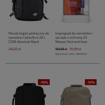
Plecak bagaż podręczny do
Impregnat do namiotów i
samolotu CabinZero 28 L
sprzętu z ochroną UV
CZ08 Absolute Black
Nikwax Tent and Gear
(40x30x20cm Ryanair,Wizz
SolarProof 2,5 L atomizer
245,65 zł
189,99 zł
151,99 zł
Air)
Najniższa cena:
151,99 zł
-15%
-15%