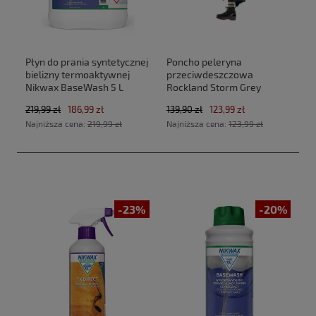
Płyn do prania syntetycznej
Poncho peleryna
bielizny termoaktywnej
przeciwdeszczowa
Nikwax BaseWash 5 L
Rockland Storm Grey
219,99 zł
186,99 zł
139,90 zł
123,99 zł
Najniższa cena:
219,99 zł
Najniższa cena:
123,99 zł
-23%
-20%