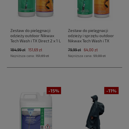
Zestaw do pielęgnacji
Zestaw do pielęgnacji
odzieży outdoor Nikwax
odzieży i sprzętu outdoor
Tech Wash i TX Direct 2 x 1 L
Nikwax Tech Wash i TX
Direct 2 x 300 ml
184,99 zł
151,69 zł
79,99 zł
64,00 zł
Najniższa cena:
151,69 zł
Najniższa cena:
59,00 zł
-15%
-11%