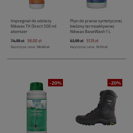
Impregnat do odzieży
Płyn do prania syntetycznej
Nikwax TX Direct 500 ml
bielizny termoaktywnej
atomizer
Nikwax BaseWash 1 L
74,99 zł
58,00 zł
63,99 zł
51,19 zł
Najniższa cena:
58,00 zł
Najniższa cena:
51,19 zł
-20%
-20%