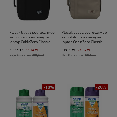
Plecak bagaż podręczny do
Plecak bagaż podręczny do
samolotu z kieszenią na
samolotu z kieszenią na
laptop CabinZero Classic
laptop CabinZero Classic
Tech 28L CZ33 Absolute
Tech 28L CZ33 Zen Garden
318,99 zł
271,14 zł
318,99 zł
271,14 zł
Black (40x30x20cm
(40x30x20cm Ryanair, Wizz
Najniższa cena:
271,14 zł
Najniższa cena:
271,14 zł
Ryanair, Wizz Air)
Air)
-18%
-20%