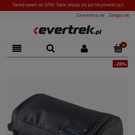
Taniej nawet do 50%! Takie okazje się już nie powtórzą:)
Zarejestruj się
Zaloguj się
-28%