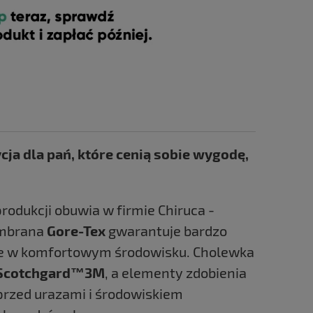
ja dla pań, które cenią sobie wygodę,
odukcji obuwia w firmie Chiruca -
embrana
Gore-Tex
gwarantuje bardzo
aje w komfortowym środowisku. Cholewka
Scotchgard™3M
, a elementy zdobienia
przed urazami i środowiskiem