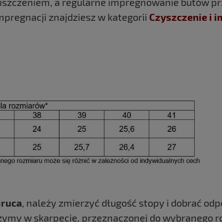
zczeniem, a regularne impregnowanie butów prze
mpregnacji znajdziesz w kategorii
Czyszczenie i 
iruca
, należy zmierzyć długość stopy i dobrać o
erzymy w skarpecie, przeznaczonej do wybranego 