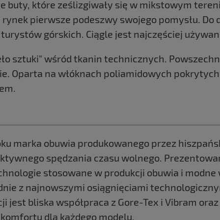
uty, które ześlizgiwały się w mikstowym tereni
na rynek pierwsze podeszwy swojego pomysłu. Do 
turystów górskich. Ciągle jest najczęściej używa
eło sztuki" wśród tkanin technicznych. Powszechni
ie. Oparta na włóknach poliamidowych pokrytych
nem.
roku marka obuwia produkowanego przez hiszpańską
tywnego spędzania czasu wolnego. Prezentowana 
echnologie stosowane w produkcji obuwia i modn
nie z najnowszymi osiągnięciami technologiczny
i jest bliska współpraca z Gore-Tex i Vibram or
 komfortu dla każdego modelu.