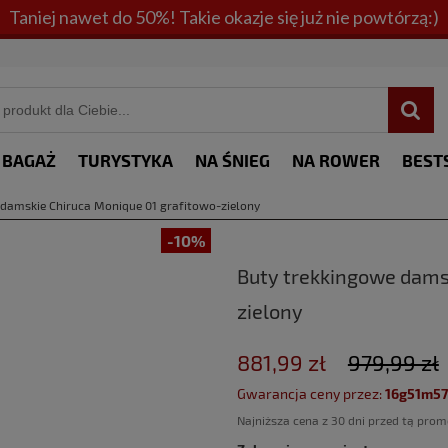
Taniej nawet do 50%! Takie okazje się już nie powtórzą:)
BAGAŻ
TURYSTYKA
NA ŚNIEG
NA ROWER
BEST
 damskie Chiruca Monique 01 grafitowo-zielony
-10%
Buty trekkingowe dams
zielony
881,99 zł
979,99 zł
Gwarancja ceny przez:
16g51m57
Najniższa cena z 30 dni przed tą prom