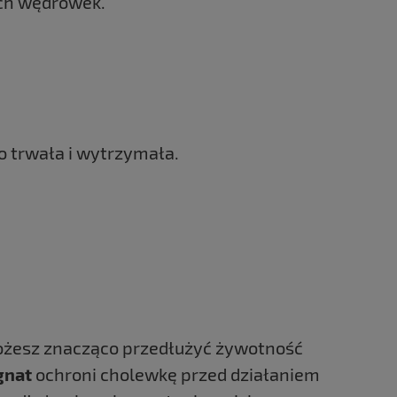
ych wędrówek
.
o trwała i wytrzymała.
możesz znacząco przedłużyć żywotność
gnat
ochroni cholewkę przed działaniem