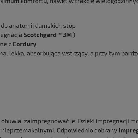
simum komfortu, nawet w trakcie wielogodzinn
 do anatomii damskich stóp
regnacja
Scotchgard™3M
)
ane z
Cordury
na, lekka, absorbująca wstrząsy, a przy tym bardz
 obuwia, zaimpregnować je. Dzięki impregnacji 
ze nieprzemakalnymi. Odpowiednio dobrany
impre