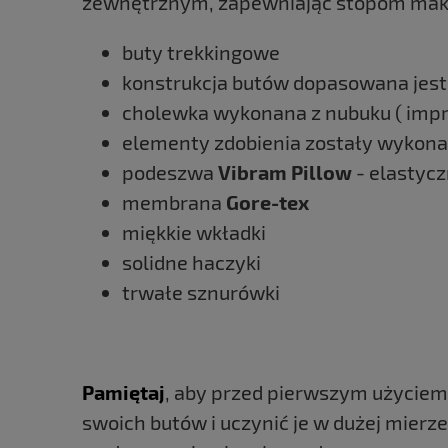
zewnętrznym, zapewniając stopom mak
buty trekkingowe
konstrukcja butów dopasowana jest
cholewka wykonana z nubuku ( imp
elementy zdobienia zostały wykon
podeszwa
Vibram Pillow
- elastycz
membrana
Gore-tex
miękkie wkładki
solidne haczyki
trwałe sznurówki
Pamiętaj
, aby przed pierwszym użyciem
swoich butów i uczynić je w dużej mier