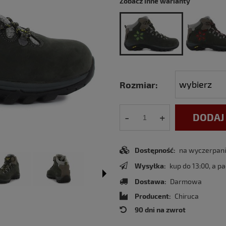
Zobacz inne warianty
Rozmiar:
-
+
DODAJ
Dostępność:
na wyczerpaniu
Wysyłka:
kup do 13:00, a p
Dostawa:
Darmowa
Producent:
Chiruca
90 dni na zwrot