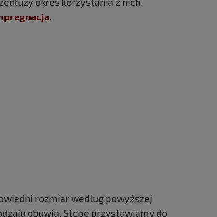
dłuży okres korzystania z nich.
impregnacja
.
dpowiedni rozmiar według powyższej
rodzaju obuwia. Stopę przystawiamy do