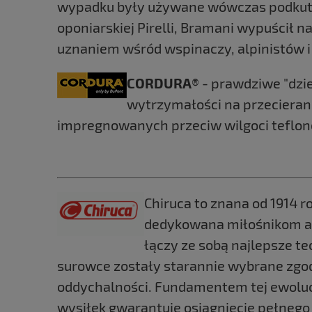
wypadku były używane wówczas podkute b
oponiarskiej Pirelli, Bramani wypuścił 
uznaniem wśród wspinaczy, alpinistów i 
CORDURA
® - prawdziwe "dzi
wytrzymałości na przecieran
impregnowanych przeciw wilgoci teflo
Chiruca to znana od 1914 
dedykowana miłośnikom ak
łączy ze sobą najlepsze t
surowce zostały starannie wybrane zgod
oddychalności. Fundamentem tej ewolucj
wysiłek gwarantuje osiągnięcie pełnego