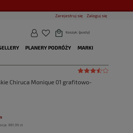
Zarejestruj się
Zaloguj się
Koszyk:
(pusty)
SELLERY
PLANERY PODRÓŻY
MARKI
BLOG
kie Chiruca Monique 01 grafitowo-
s
ocją:
881,99 zł