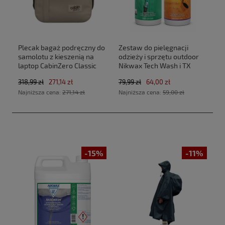
Plecak bagaż podręczny do
Zestaw do pielęgnacji
samolotu z kieszenią na
odzieży i sprzętu outdoor
laptop CabinZero Classic
Nikwax Tech Wash i TX
Tech 28L CZ33 Zen Garden
Direct 2 x 300 ml
318,99 zł
271,14 zł
79,99 zł
64,00 zł
(40x30x20cm Ryanair, Wizz
Najniższa cena:
271,14 zł
Najniższa cena:
59,00 zł
Air)
-15%
-11%