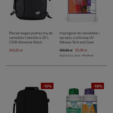
Plecak bagaż podręczny do
Impregnat do namiotów i
samolotu CabinZero 28 L
sprzętu z ochroną UV
CZ08 Absolute Black
Nikwax Tent and Gear
(40x30x20cm Ryanair,Wizz
SolarProof 2,5 L atomizer
245,65 zł
189,99 zł
151,99 zł
Air)
Najniższa cena:
151,99 zł
-15%
-18%