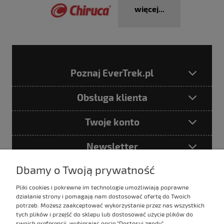
więcej...
Poznaj EverTrek.pl
Obsługa klienta
Twoje konto
Newsletter
Dbamy o Twoją prywatność
Pliki cookies i pokrewne im technologie umożliwiają poprawne
Podając adres e-mail akceptujesz
działanie strony i pomagają nam dostosować ofertę do Twoich
Politykę prywatności
potrzeb. Możesz zaakceptować wykorzystanie przez nas wszystkich
tych plików i przejść do sklepu lub dostosować użycie plików do
swoich preferencji, wybierając opcję "Dostosuj zgody".