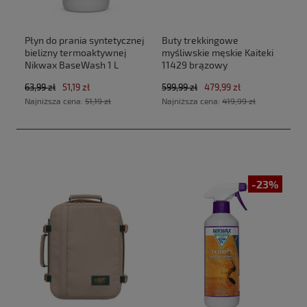
Płyn do prania syntetycznej
Buty trekkingowe
bielizny termoaktywnej
myśliwskie męskie Kaiteki
Nikwax BaseWash 1 L
11429 brązowy
63,99 zł
51,19 zł
599,99 zł
479,99 zł
Najniższa cena:
51,19 zł
Najniższa cena:
419,99 zł
-23%