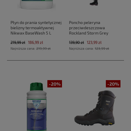
Płyn do prania syntetycznej
Poncho peleryna
bielizny termoaktywnej
przeciwdeszczowa
Nikwax BaseWash 5 L
Rockland Storm Grey
219,99 zł
186,99 zł
139,90 zł
123,99 zł
Najniższa cena:
219,99 zł
Najniższa cena:
123,99 zł
-20%
-20%