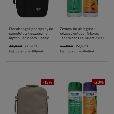
Plecak bagaż podręczny do
Zestaw do pielęgnacji
samolotu z kieszenią na
odzieży outdoor Nikwax
laptop CabinZero Classic
Tech Wash i TX Direct 2 x 1 L
Tech 28L CZ33 Absolute
318,99 zł
271,14 zł
184,99 zł
151,69 zł
Black (40x30x20cm
Najniższa cena:
271,14 zł
Najniższa cena:
151,69 zł
Ryanair, Wizz Air)
-15%
-20%