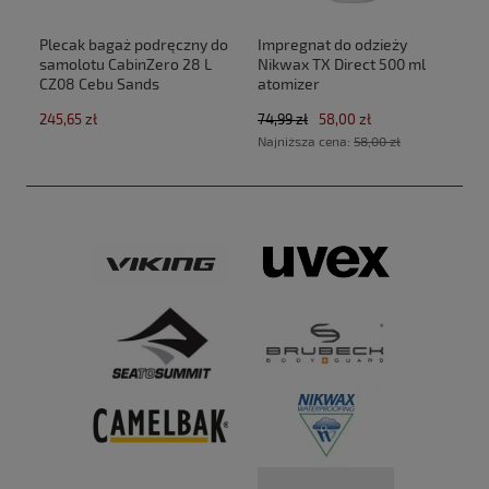
Plecak bagaż podręczny do
Impregnat do odzieży
samolotu CabinZero 28 L
Nikwax TX Direct 500 ml
CZ08 Cebu Sands
atomizer
(40x30x20cm Ryanair,Wizz
245,65 zł
74,99 zł
58,00 zł
Air)
Najniższa cena:
58,00 zł