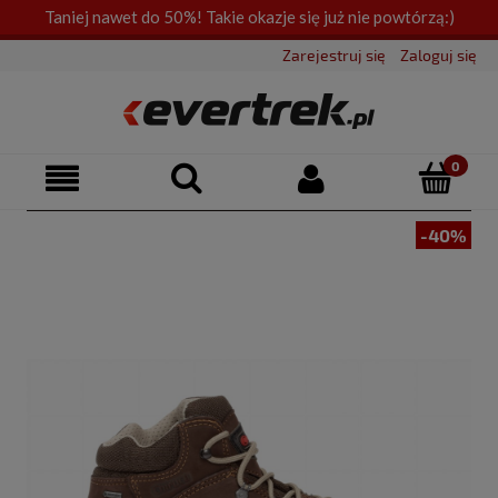
Taniej nawet do 50%! Takie okazje się już nie powtórzą:)
Zarejestruj się
Zaloguj się
-40%