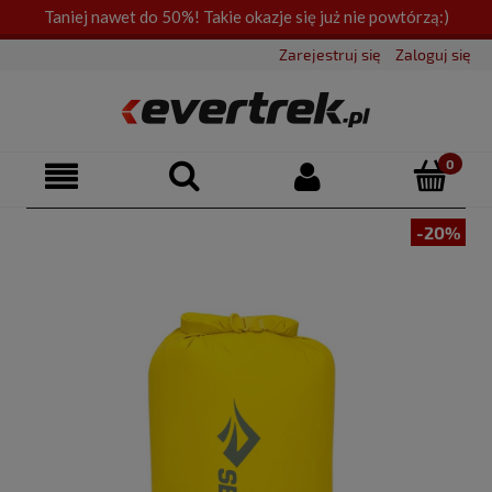
Taniej nawet do 50%! Takie okazje się już nie powtórzą:)
Zarejestruj się
Zaloguj się
-20%