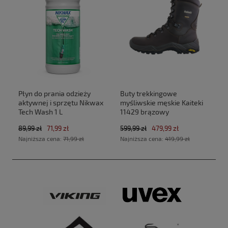
Płyn do prania odzieży
Buty trekkingowe
aktywnej i sprzętu Nikwax
myśliwskie męskie Kaiteki
Tech Wash 1 L
11429 brązowy
89,99 zł
71,99 zł
599,99 zł
479,99 zł
Najniższa cena:
71,99 zł
Najniższa cena:
419,99 zł