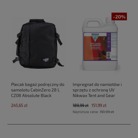
-20%
Plecak bagaż podręczny do
Impregnat do namiotów i
samolotu CabinZero 28 L
sprzętu z ochroną UV
CZ08 Absolute Black
Nikwax Tent and Gear
(40x30x20cm Ryanair,Wizz
SolarProof 2,5 L atomizer
245,65 zł
189,99 zł
151,99 zł
Air)
Najniższa cena:
151,99 zł