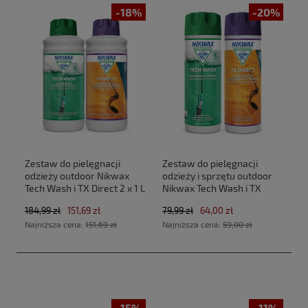
-18%
-20%
Zestaw do pielęgnacji
Zestaw do pielęgnacji
odzieży outdoor Nikwax
odzieży i sprzętu outdoor
Tech Wash i TX Direct 2 x 1 L
Nikwax Tech Wash i TX
Direct 2 x 300 ml
184,99 zł
151,69 zł
79,99 zł
64,00 zł
Najniższa cena:
151,69 zł
Najniższa cena:
59,00 zł
-15%
-11%