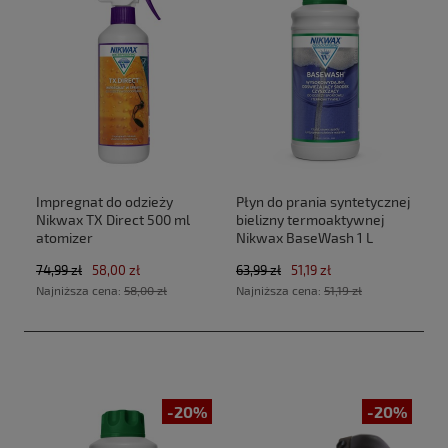
Impregnat do odzieży
Płyn do prania syntetycznej
Nikwax TX Direct 500 ml
bielizny termoaktywnej
atomizer
Nikwax BaseWash 1 L
74,99 zł
58,00 zł
63,99 zł
51,19 zł
Najniższa cena:
58,00 zł
Najniższa cena:
51,19 zł
-20%
-20%