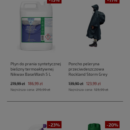
Płyn do prania syntetycznej
Poncho peleryna
bielizny termoaktywnej
przeciwdeszczowa
Nikwax BaseWash 5 L
Rockland Storm Grey
219,99 zł
186,99 zł
139,90 zł
123,99 zł
Najniższa cena:
219,99 zł
Najniższa cena:
123,99 zł
-23%
-20%