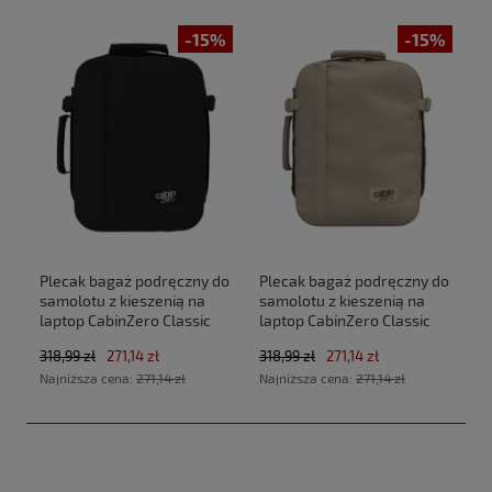
-15%
-15%
Plecak bagaż podręczny do
Plecak bagaż podręczny do
samolotu z kieszenią na
samolotu z kieszenią na
laptop CabinZero Classic
laptop CabinZero Classic
Tech 28L CZ33 Absolute
Tech 28L CZ33 Zen Garden
318,99 zł
271,14 zł
318,99 zł
271,14 zł
Black (40x30x20cm
(40x30x20cm Ryanair, Wizz
Najniższa cena:
271,14 zł
Najniższa cena:
271,14 zł
Ryanair, Wizz Air)
Air)