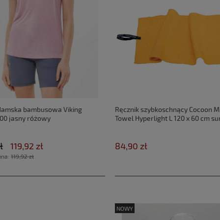
damska bambusowa Viking
Ręcznik szybkoschnący Cocoon Mi
00 jasny różowy
Towel Hyperlight L 120 x 60 cm su
ł
119,92 zł
84,90 zł
ena:
119,92 zł
NOWY