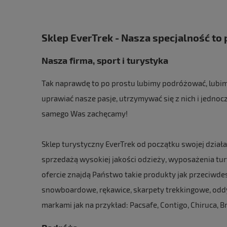
Sklep EverTrek - Nasza specjalność to p
Nasza firma, sport i turystyka
Tak naprawdę to po prostu lubimy podróżować, lubimy
uprawiać nasze pasje, utrzymywać się z nich i jednocze
samego Was zachęcamy!
Sklep turystyczny EverTrek od początku swojej dział
sprzedażą wysokiej jakości
odzieży
, wyposażenia tu
ofercie znajdą Państwo takie produkty jak przeciwd
snowboardowe, rękawice, skarpety trekkingowe, oddych
markami jak na przykład:
Pacsafe
,
Contigo
,
Chiruca
,
B