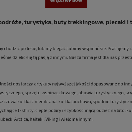
WIĘCEJ WPISÓW
odróże, turystyka, buty trekkingowe, plecaki i t
 chodzić po lesie, lubimy biegać, lubimy wspinać się. Pracujemy
śnie dzielić się tą pasją z innymi. Nasza firma jest dla nas przest
alności dostarcza artykuły najwyższej jakości dopasowane do ind
rystycznego,
sprzętu wspinaczkowego
, obuwia turystycznego, s
eszczowa kurtka z membraną, kurtka puchowa, spodnie turystycz
ające t-shirty, ciepłe polary i szybkoschnącą odzież na lato,
ku
rubeck
,
Arctica
,
Kaiteki
,
Viking
i wieloma innymi.