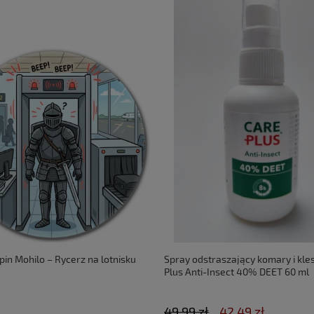
pin Mohilo – Rycerz na lotnisku
Spray odstraszający komary i kle
Plus Anti-Insect 40% DEET 60 ml
49,99 zł
42,49 zł