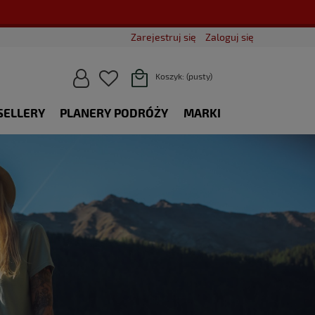
Zarejestruj się
Zaloguj się
Koszyk:
(pusty)
SELLERY
PLANERY PODRÓŻY
MARKI
BLOG