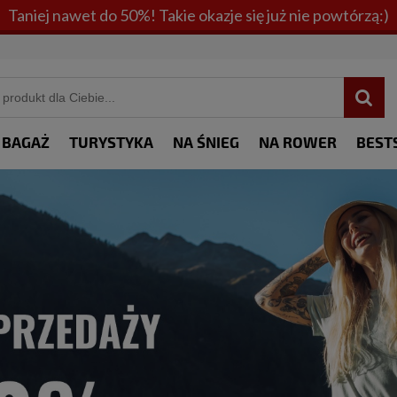
Taniej nawet do 50%! Takie okazje się już nie powtórzą:)
BAGAŻ
TURYSTYKA
NA ŚNIEG
NA ROWER
BEST