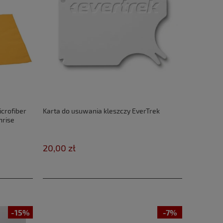
crofiber
Karta do usuwania kleszczy EverTrek
nrise
20,00 zł
-15%
-7%