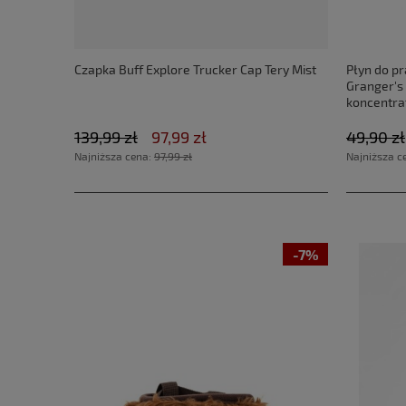
Czapka Buff Explore Trucker Cap Tery Mist
Płyn do pr
Granger's
koncentra
139,99 zł
97,99 zł
49,90 zł
Najniższa cena:
97,99 zł
Najniższa c
-7%