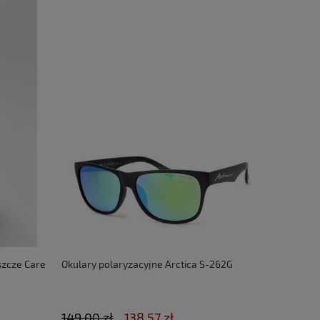
szcze Care
Okulary polaryzacyjne Arctica S-262G
149,00 zł
138,57 zł