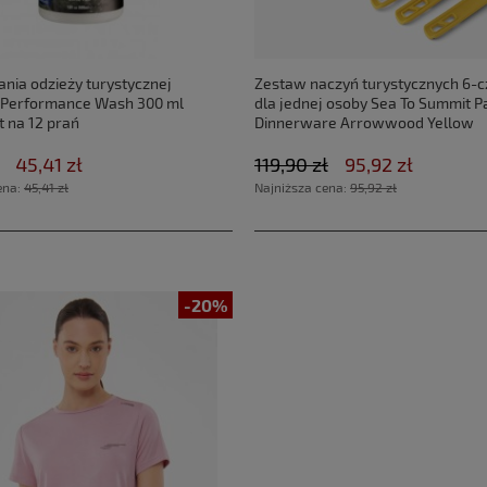
ania odzieży turystycznej
Zestaw naczyń turystycznych 6-
 Performance Wash 300 ml
dla jednej osoby Sea To Summit 
t na 12 prań
Dinnerware Arrowwood Yellow
45,41 zł
119,90 zł
95,92 zł
ena:
45,41 zł
Najniższa cena:
95,92 zł
-20%