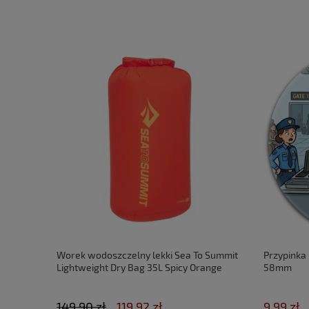
Worek wodoszczelny lekki Sea To Summit
Przypinka 
Lightweight Dry Bag 35L Spicy Orange
58mm
149,90 zł
119,92 zł
9,99 zł