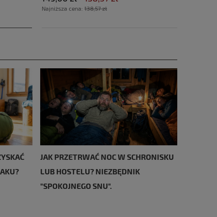
Najniższa cena:
138,57 zł
ZYSKAĆ
JAK PRZETRWAĆ NOC W SCHRONISKU
CAKU?
LUB HOSTELU? NIEZBĘDNIK
"SPOKOJNEGO SNU".