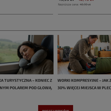
Najniższa cena:
49,99 zł
A TURYSTYCZNA – KONIEC Z
WORKI KOMPRESYJNE – JAK 
NYM POLAREM POD GŁOWĄ.
30% WIĘCEJ MIEJSCA W PLE