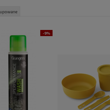
 kupowane
-9%