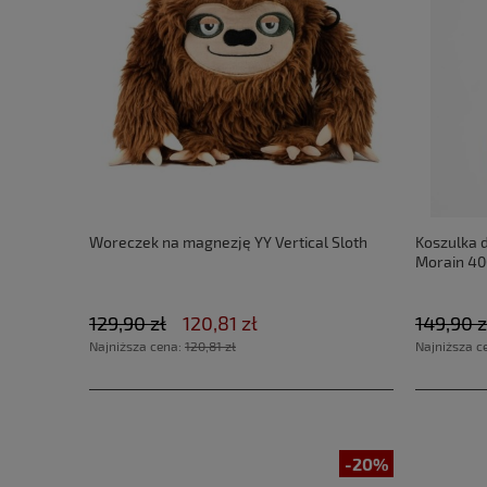
Woreczek na magnezję YY Vertical Sloth
Koszulka 
Morain 40
129,90 zł
120,81 zł
149,90 z
Najniższa cena:
120,81 zł
Najniższa c
-20%