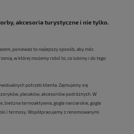
orby, akcesoria turystyczne i nie tylko.
 razem, ponieważ to najlepszy sposób, aby móc
rzenią, w której możemy robić to, co lubimy i do tego
ywidualnych potrzeb klienta. Zajmujemy się
cyzoryków,
plecaków
, akcesoriów podróżnych. W
ne,
bielizna termoaktywna
, gogle narciarskie, gogle
bki i termosy
. Współpracujemy z renomowanymi