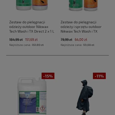
Zestaw do pielęgnacji
Zestaw do pielęgnacji
odzieży outdoor Nikwax
odzieży i sprzętu outdoor
Tech Wash i TX Direct 2 x 1 L
Nikwax Tech Wash i TX
Direct 2 x 300 ml
184,99 zł
151,69 zł
79,99 zł
64,00 zł
Najniższa cena:
151,69 zł
Najniższa cena:
59,00 zł
-15%
-11%