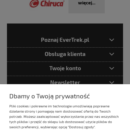
więcej...
Poznaj EverTrek.pl
Obsługa klienta
Twoje konto
Newsletter
Dbamy o Twoją prywatność
Pliki cookies i pokrewne im technologie umożliwiają poprawne
Podając adres e-mail akceptujesz
działanie strony i pomagają nam dostosować ofertę do Twoich
Politykę prywatności
potrzeb. Możesz zaakceptować wykorzystanie przez nas wszystkich
tych plików i przejść do sklepu lub dostosować użycie plików do
swoich preferencji, wybierając opcję "Dostosuj zgody".