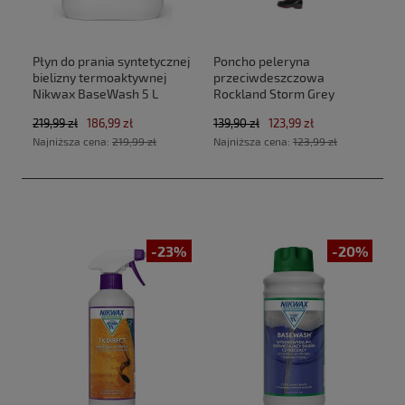
Płyn do prania syntetycznej
Poncho peleryna
bielizny termoaktywnej
przeciwdeszczowa
Nikwax BaseWash 5 L
Rockland Storm Grey
219,99 zł
186,99 zł
139,90 zł
123,99 zł
Najniższa cena:
219,99 zł
Najniższa cena:
123,99 zł
-23%
-20%