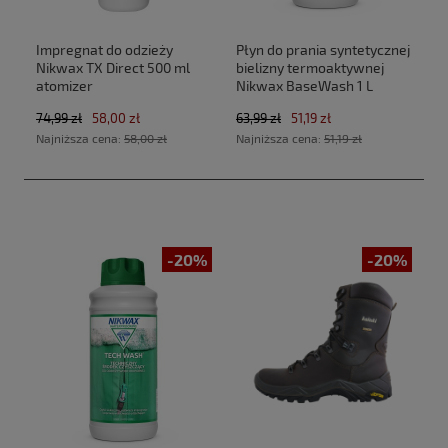
Impregnat do odzieży
Płyn do prania syntetycznej
Nikwax TX Direct 500 ml
bielizny termoaktywnej
atomizer
Nikwax BaseWash 1 L
74,99 zł
58,00 zł
63,99 zł
51,19 zł
Najniższa cena:
58,00 zł
Najniższa cena:
51,19 zł
-20%
-20%