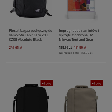
Plecak bagaż podręczny do
Impregnat do namiotów i
samolotu CabinZero 28 L
sprzętu z ochroną UV
CZ08 Absolute Black
Nikwax Tent and Gear
(40x30x20cm Ryanair,Wizz
SolarProof 2,5 L atomizer
245,65 zł
189,99 zł
151,99 zł
Air)
Najniższa cena:
151,99 zł
-15%
-15%