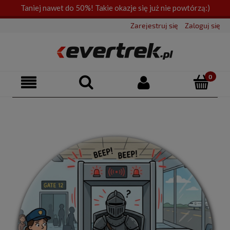
Taniej nawet do 50%! Takie okazje się już nie powtórzą:)
Zarejestruj się
Zaloguj się