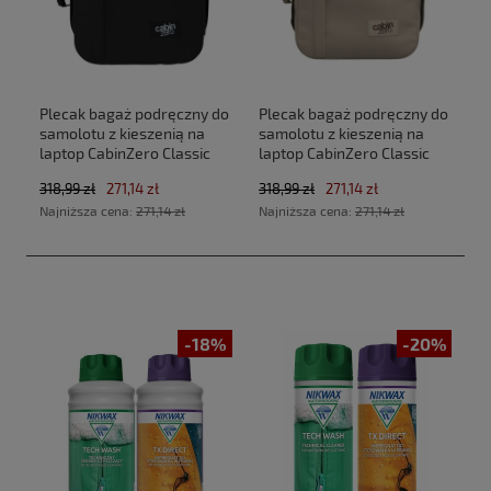
Plecak bagaż podręczny do
Plecak bagaż podręczny do
samolotu z kieszenią na
samolotu z kieszenią na
laptop CabinZero Classic
laptop CabinZero Classic
Tech 28L CZ33 Absolute
Tech 28L CZ33 Zen Garden
318,99 zł
271,14 zł
318,99 zł
271,14 zł
Black (40x30x20cm
(40x30x20cm Ryanair, Wizz
Najniższa cena:
271,14 zł
Najniższa cena:
271,14 zł
Ryanair, Wizz Air)
Air)
-18%
-20%