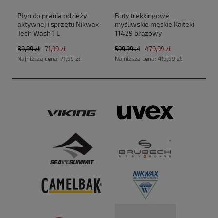
Płyn do prania odzieży
Buty trekkingowe
aktywnej i sprzętu Nikwax
myśliwskie męskie Kaiteki
Tech Wash 1 L
11429 brązowy
89,99 zł
71,99 zł
599,99 zł
479,99 zł
Najniższa cena:
71,99 zł
Najniższa cena:
419,99 zł