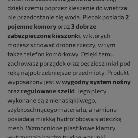
dzięki czemu poprzez kieszenie do wnętrza
nie przedostanie się woda. Plecak posiada
2
pojemne komory
oraz
3 dobrze
zabezpieczone kieszonki
, w których
możesz schować drobne rzeczy, w tym
także telefon komórkowy. Dzięki temu
zachowasz porządek oraz będziesz miał pod
ręką najpotrzebniejsze przedmioty. Produkt
wyposażony jest w
wygodny system nośny
oraz
regulowane szelki
. Jego plecy
wykonane są z nienasiąkliwego,
szybkoschnącego materiału, a ramiona
posiadają miękką hydrofobową siateczkę
mesh. Wzmocnione plastikowe klamry
wytrzymają bardzo trudne warunki.