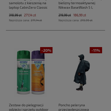
samolotu z kieszenią na
bielizny termoaktywnej
laptop CabinZero Classic
Nikwax BaseWash 5 L
Tech 28L CZ33 Zen Garden
318,99 zł
271,14 zł
219,99 zł
186,99 zł
(40x30x20cm Ryanair, Wizz
Najniższa cena:
271,14 zł
Najniższa cena:
219,99 zł
Air)
-20%
-11%
Zestaw do pielęgnacji
Poncho peleryna
odzieży i sprzętu outdoor
przeciwdeszczowa