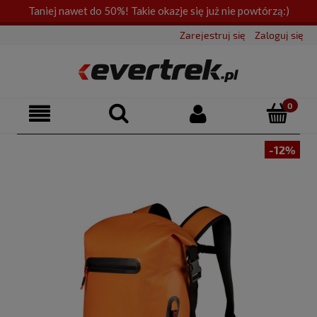
Taniej nawet do 50%! Takie okazje się już nie powtórzą:)
Zarejestruj się
Zaloguj się
-12%