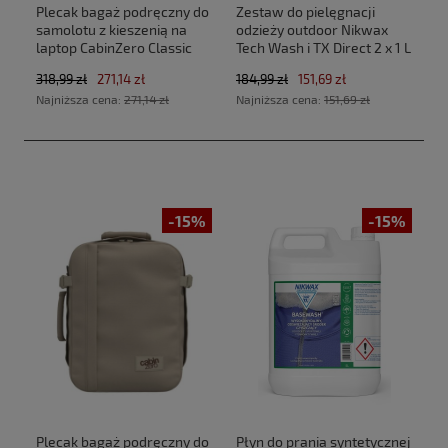
Plecak bagaż podręczny do
Zestaw do pielęgnacji
samolotu z kieszenią na
odzieży outdoor Nikwax
laptop CabinZero Classic
Tech Wash i TX Direct 2 x 1 L
Tech 28L CZ33 Absolute
318,99 zł
271,14 zł
184,99 zł
151,69 zł
Black (40x30x20cm
Najniższa cena:
271,14 zł
Najniższa cena:
151,69 zł
Ryanair, Wizz Air)
-15%
-15%
Plecak bagaż podręczny do
Płyn do prania syntetycznej