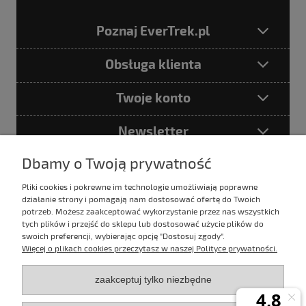
Poznaj EverTrek.pl
Obsługa klienta
Twoje konto
Newsletter
Dbamy o Twoją prywatność
Pliki cookies i pokrewne im technologie umożliwiają poprawne
Podając adres e-mail akceptujesz
działanie strony i pomagają nam dostosować ofertę do Twoich
Politykę prywatności
potrzeb. Możesz zaakceptować wykorzystanie przez nas wszystkich
tych plików i przejść do sklepu lub dostosować użycie plików do
swoich preferencji, wybierając opcję "Dostosuj zgody".
Więcej o plikach cookies przeczytasz w naszej Polityce prywatności.
E-mail:
sklep@evertrek.pl
zaakceptuj tylko niezbędne
Infolinia: