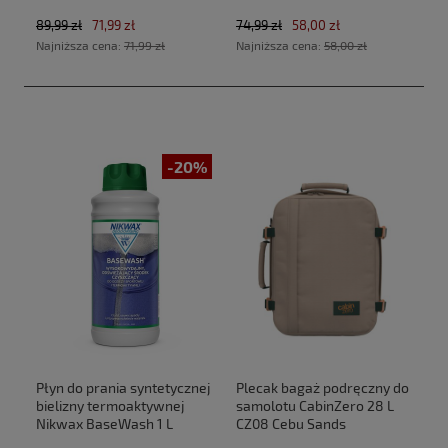
89,99 zł
71,99 zł
74,99 zł
58,00 zł
Najniższa cena:
71,99 zł
Najniższa cena:
58,00 zł
-20%
Płyn do prania syntetycznej
Plecak bagaż podręczny do
bielizny termoaktywnej
samolotu CabinZero 28 L
Nikwax BaseWash 1 L
CZ08 Cebu Sands
(40x30x20cm Ryanair,Wizz