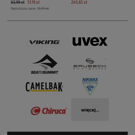
63,99 zł
51,19 zł
245,65 zł
Air)
Najniższa cena:
51,19 zł
więcej...