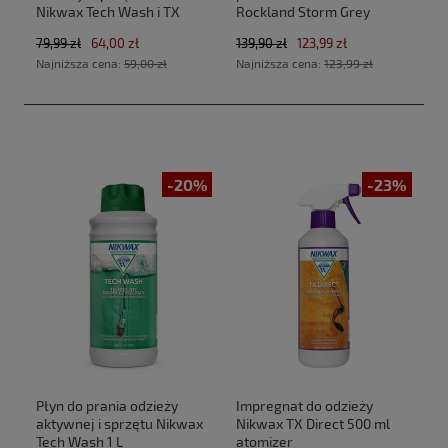
Nikwax Tech Wash i TX
Rockland Storm Grey
Direct 2 x 300 ml
79,99 zł
64,00 zł
139,90 zł
123,99 zł
Najniższa cena:
59,00 zł
Najniższa cena:
123,99 zł
-20%
-23%
Płyn do prania odzieży
Impregnat do odzieży
aktywnej i sprzętu Nikwax
Nikwax TX Direct 500 ml
Tech Wash 1 L
atomizer