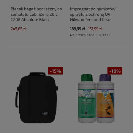
Plecak bagaż podręczny do
Impregnat do namiotów i
samolotu CabinZero 28 L
sprzętu z ochroną UV
CZ08 Absolute Black
Nikwax Tent and Gear
(40x30x20cm Ryanair,Wizz
SolarProof 2,5 L atomizer
245,65 zł
189,99 zł
151,99 zł
Air)
Najniższa cena:
151,99 zł
-15%
-18%