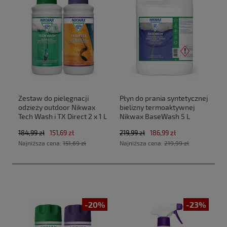
Zestaw do pielęgnacji
Płyn do prania syntetycznej
odzieży outdoor Nikwax
bielizny termoaktywnej
Tech Wash i TX Direct 2 x 1 L
Nikwax BaseWash 5 L
184,99 zł
151,69 zł
219,99 zł
186,99 zł
Najniższa cena:
151,69 zł
Najniższa cena:
219,99 zł
-20%
-23%