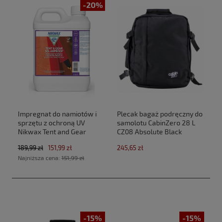
-20%
Impregnat do namiotów i
Plecak bagaż podręczny do
sprzętu z ochroną UV
samolotu CabinZero 28 L
Nikwax Tent and Gear
CZ08 Absolute Black
SolarProof 2,5 L atomizer
(40x30x20cm Ryanair,Wizz
189,99 zł
151,99 zł
245,65 zł
Air)
Najniższa cena:
151,99 zł
-15%
-15%