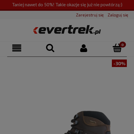
Taniej nawet do 50%! Takie okazje się już nie powtórzą:)
Zarejestruj się
Zaloguj się
-30%