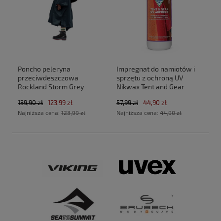
Poncho peleryna
Impregnat do namiotów i
przeciwdeszczowa
sprzętu z ochroną UV
Rockland Storm Grey
Nikwax Tent and Gear
SolarProof 500 ml atomizer
139,90 zł
123,99 zł
57,99 zł
44,90 zł
Najniższa cena:
123,99 zł
Najniższa cena:
44,90 zł