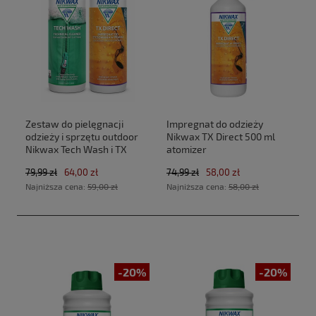
Zestaw do pielęgnacji
Impregnat do odzieży
odzieży i sprzętu outdoor
Nikwax TX Direct 500 ml
Nikwax Tech Wash i TX
atomizer
Direct 2 x 300 ml
79,99 zł
64,00 zł
74,99 zł
58,00 zł
Najniższa cena:
59,00 zł
Najniższa cena:
58,00 zł
-20%
-20%