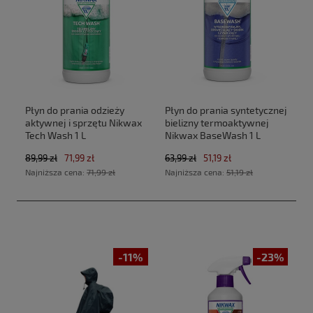
Płyn do prania odzieży
Płyn do prania syntetycznej
aktywnej i sprzętu Nikwax
bielizny termoaktywnej
Tech Wash 1 L
Nikwax BaseWash 1 L
89,99 zł
71,99 zł
63,99 zł
51,19 zł
Najniższa cena:
71,99 zł
Najniższa cena:
51,19 zł
-11%
-23%