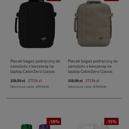
Plecak bagaż podręczny do
Plecak bagaż podręczny do
samolotu z kieszenią na
samolotu z kieszenią na
laptop CabinZero Classic
laptop CabinZero Classic
Tech 28L CZ33 Absolute
Tech 28L CZ33 Zen Garden
318,99 zł
271,14 zł
318,99 zł
271,14 zł
Black (40x30x20cm
(40x30x20cm Ryanair, Wizz
Najniższa cena:
271,14 zł
Najniższa cena:
271,14 zł
Ryanair, Wizz Air)
Air)
-18%
-15%