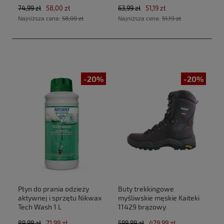
74,99 zł
58,00 zł
63,99 zł
51,19 zł
Najniższa cena:
58,00 zł
Najniższa cena:
51,19 zł
-20%
-20%
Płyn do prania odzieży
Buty trekkingowe
aktywnej i sprzętu Nikwax
myśliwskie męskie Kaiteki
Tech Wash 1 L
11429 brązowy
89,99 zł
71,99 zł
599,99 zł
479,99 zł