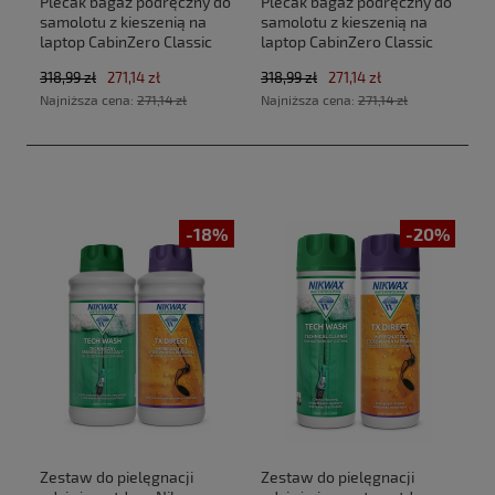
Plecak bagaż podręczny do
Plecak bagaż podręczny do
samolotu z kieszenią na
samolotu z kieszenią na
laptop CabinZero Classic
laptop CabinZero Classic
Tech 28L CZ33 Absolute
Tech 28L CZ33 Zen Garden
318,99 zł
271,14 zł
318,99 zł
271,14 zł
Black (40x30x20cm
(40x30x20cm Ryanair, Wizz
Najniższa cena:
271,14 zł
Najniższa cena:
271,14 zł
Ryanair, Wizz Air)
Air)
-18%
-20%
Zestaw do pielęgnacji
Zestaw do pielęgnacji