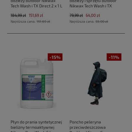
odzieży outdoor Nikwax
odzieży i sprzętu outdoor
Tech Wash i TX Direct 2 x 1 L
Nikwax Tech Wash i TX
Direct 2 x 300 ml
184,99 zł
151,69 zł
79,99 zł
64,00 zł
Najniższa cena:
151,69 zł
Najniższa cena:
59,00 zł
-15%
-11%
Płyn do prania syntetycznej
Poncho peleryna
bielizny termoaktywnej
przeciwdeszczowa