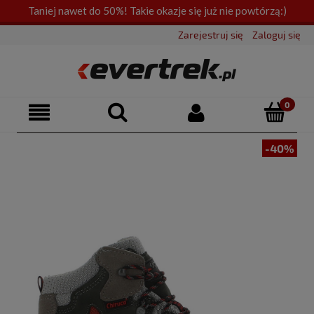
Taniej nawet do 50%! Takie okazje się już nie powtórzą:)
Zarejestruj się
Zaloguj się
-40%