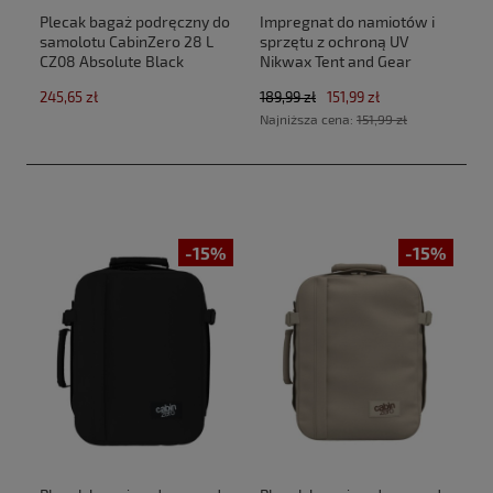
Plecak bagaż podręczny do
Impregnat do namiotów i
samolotu CabinZero 28 L
sprzętu z ochroną UV
CZ08 Absolute Black
Nikwax Tent and Gear
(40x30x20cm Ryanair,Wizz
SolarProof 2,5 L atomizer
245,65 zł
189,99 zł
151,99 zł
Air)
Najniższa cena:
151,99 zł
-15%
-15%