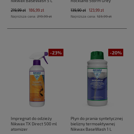
Nikwax BaseWash 5 L
Rockland Storm Grey
219,99 zł
186,99 zł
139,90 zł
123,99 zł
Najniższa cena:
219,99 zł
Najniższa cena:
123,99 zł
-23%
-20%
Impregnat do odzieży
Płyn do prania syntetycznej
Nikwax TX Direct 500 ml
bielizny termoaktywnej
atomizer
Nikwax BaseWash 1 L