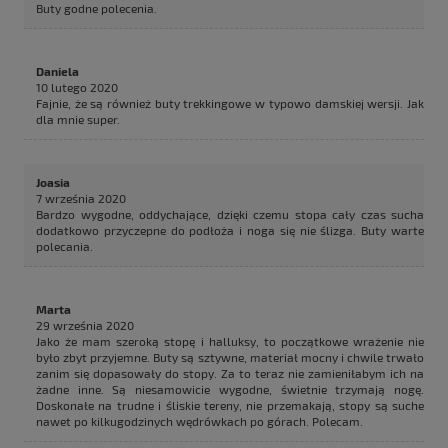
Buty godne polecenia.
Daniela
10 lutego 2020
Fajnie, że są również buty trekkingowe w typowo damskiej wersji. Jak
dla mnie super.
Joasia
7 września 2020
Bardzo wygodne, oddychające, dzięki czemu stopa cały czas sucha
dodatkowo przyczepne do podłoża i noga się nie ślizga. Buty warte
polecania.
Marta
29 września 2020
Jako że mam szeroką stopę i halluksy, to początkowe wrażenie nie
było zbyt przyjemne. Buty są sztywne, materiał mocny i chwile trwało
zanim się dopasowały do stopy. Za to teraz nie zamieniłabym ich na
żadne inne. Są niesamowicie wygodne, świetnie trzymają nogę.
Doskonałe na trudne i śliskie tereny, nie przemakają, stopy są suche
nawet po kilkugodzinych wędrówkach po górach. Polecam.