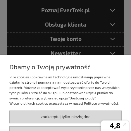
Poznaj EverTrek.pl
Obsługa klienta
Twoje konto
Newsletter
Dbamy o Twoją prywatność
Pliki cookies i pokrewne im technologie umożliwiają poprawne
Podając adres e-mail akceptujesz
działanie strony i pomagają nam dostosować ofertę do Twoich
Politykę prywatności
potrzeb. Możesz zaakceptować wykorzystanie przez nas wszystkich
tych plików i przejść do sklepu lub dostosować użycie plików do
swoich preferencji, wybierając opcję "Dostosuj zgody".
Więcej o plikach cookies przeczytasz w naszej Polityce prywatności.
E-mail:
sklep@evertrek.pl
zaakceptuj tylko niezbędne
Infolinia: