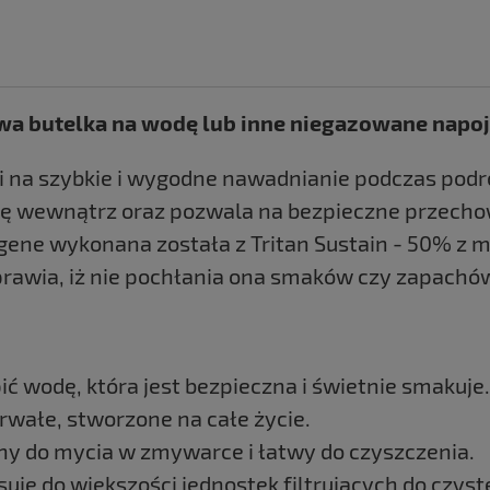
wa butelka na wodę lub inne niegazowane napoj
 na szybkie i wygodne nawadnianie podczas podr
ię wewnątrz oraz pozwala na bezpieczne przechow
gene wykonana została z Tritan Sustain - 50% z 
prawia, iż nie pochłania ona smaków czy zapachó
ć wodę, która jest bezpieczna i świetnie smakuje.
rwałe, stworzone na całe życie.
 do mycia w zmywarce i łatwy do czyszczenia.
asuje do większości jednostek filtrujących do czys