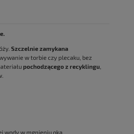
e.
óży.
Szczelnie zamykana
ywanie w torbie czy plecaku, bez
materiału
pochodzącego z recyklingu
,
w.
tej wody w mgnieniu oka.