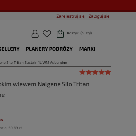
Zarejestruj się
Zaloguj się
Koszyk:
(pusty)
SELLERY
PLANERY PODRÓŻY
MARKI
BLOG
ne Silo Tritan Sustain 1L WM Aubergine
okim wlewem Nalgene Silo Tritan
ne
5s
ocją:
69,69 zł