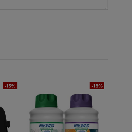
-15%
-18%