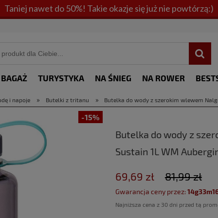
Taniej nawet do 50%! Takie okazje się już nie powtórzą:)
BAGAŻ
TURYSTYKA
NA ŚNIEG
NA ROWER
BEST
»
»
odę i napoje
Butelki z tritanu
Butelka do wody z szerokim wlewem Nalge
-15%
Butelka do wody z szer
Sustain 1L WM Aubergi
69,69 zł
81,99 zł
Gwarancja ceny przez:
14g33m1
Najniższa cena z 30 dni przed tą prom