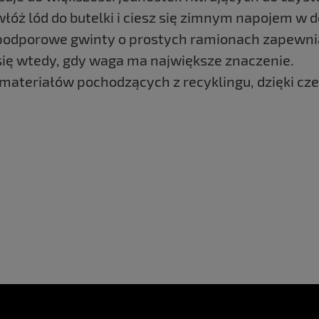
 włóż lód do butelki i ciesz się zimnym napojem w
łpodporowe gwinty o prostych ramionach zapewnia
 się wtedy, gdy waga ma największe znaczenie.
 materiałów pochodzących z recyklingu, dzięki cz