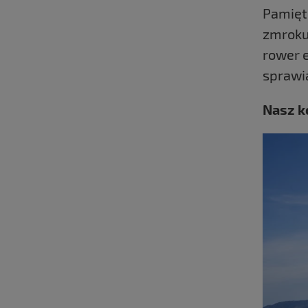
Pamięt
zmroku
rower 
sprawia
Nasz k