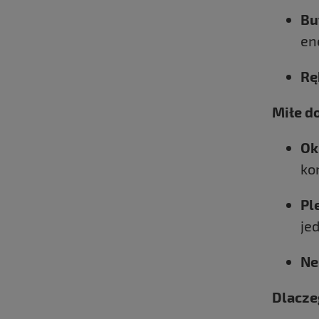
Bu
ene
Rę
Miłe d
Ok
ko
Pl
je
Ne
Dlacze