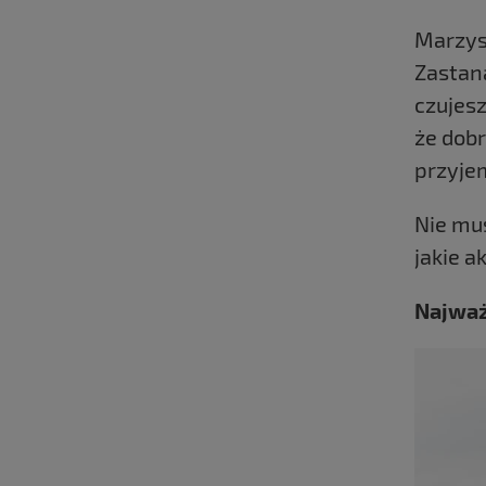
Marzysz
Zastana
czujes
że dob
przyje
Nie mu
jakie a
Najważ