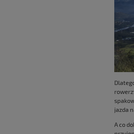
Dlateg
rowerz
spakow
jazda n
A co do
przyje