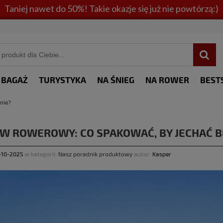
Taniej nawet do 50%! Takie okazje się już nie powtórzą:)
BAGAŻ
TURYSTYKA
NA ŚNIEG
NA ROWER
BEST
nie?
W ROWEROWY: CO SPAKOWAĆ, BY JECHAĆ B
-10-2025
w kategorii:
Nasz poradnik produktowy
autor:
Kasper