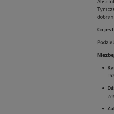
Absolut
Tymcza
dobra
Co jes
Podziel
Niezbę
Ka
ra
Oś
wi
Za