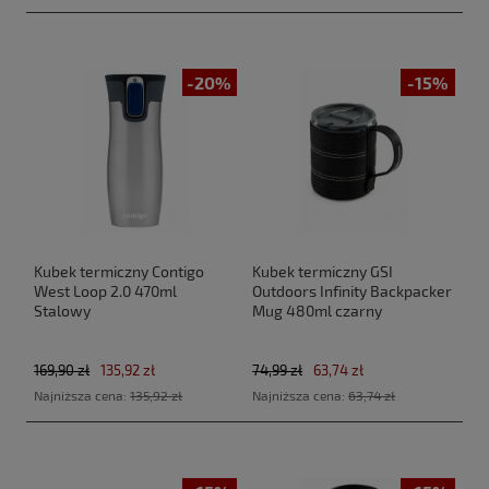
-20%
-15%
Kubek termiczny Contigo
Kubek termiczny GSI
West Loop 2.0 470ml
Outdoors Infinity Backpacker
Stalowy
Mug 480ml czarny
169,90 zł
135,92 zł
74,99 zł
63,74 zł
Najniższa cena:
135,92 zł
Najniższa cena:
63,74 zł