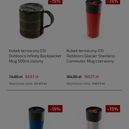
-15%
-15%
Kubek termiczny GSI
Kubek termiczny GSI
Outdoors Infinity Backpacker
Outdoors Glacier Stainless
Mug 500ml zielony
Commuter Mug czerwony
74,90 zł
63,67 zł
164,90 zł
140,17 zł
Najniższa cena:
63,67 zł
Najniższa cena:
140,17 zł
-15%
-15%