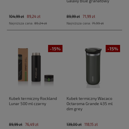
Galaxy Blue granatowy
104,99 zł
89,24 zł
89,99 zł
71,99 zł
Najniższa cena:
89,24 zł
Najniższa cena:
71,99 zł
-15%
-15%
Kubek termiczny Rockland
Kubek termiczny Wacaco
Lunar 500 ml czarny
Octaroma Grande 435 ml
dim grey
89,99 zł
76,49 zł
139,00 zł
118,15 zł