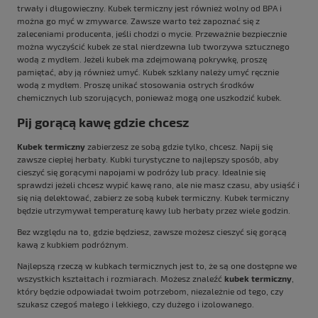
trwały i długowieczny. Kubek termiczny jest również wolny od BPA i
można go myć w zmywarce. Zawsze warto też zapoznać się z
zaleceniami producenta, jeśli chodzi o mycie. Przeważnie bezpiecznie
można wyczyścić kubek ze stal nierdzewna lub tworzywa sztucznego
wodą z mydłem. Jeżeli kubek ma zdejmowaną pokrywkę, proszę
pamiętać, aby ją również umyć. Kubek szklany należy umyć ręcznie
wodą z mydłem. Proszę unikać stosowania ostrych środków
chemicznych lub szorujących, ponieważ mogą one uszkodzić kubek.
Pij gorącą kawę gdzie chcesz
Kubek termiczny
zabierzesz ze sobą gdzie tylko, chcesz. Napij się
zawsze ciepłej herbaty. Kubki turystyczne to najlepszy sposób, aby
cieszyć się gorącymi napojami w podróży lub pracy. Idealnie się
sprawdzi jeżeli chcesz wypić kawę rano, ale nie masz czasu, aby usiąść i
się nią delektować, zabierz ze sobą kubek termiczny. Kubek termiczny
będzie utrzymywał temperaturę kawy lub herbaty przez wiele godzin.
Bez względu na to, gdzie będziesz, zawsze możesz cieszyć się gorącą
kawą z kubkiem podróżnym.
Najlepszą rzeczą w kubkach termicznych jest to, że są one dostępne we
wszystkich kształtach i rozmiarach. Możesz znaleźć
kubek termiczny
,
który będzie odpowiadał twoim potrzebom, niezależnie od tego, czy
szukasz czegoś małego i lekkiego, czy dużego i izolowanego.