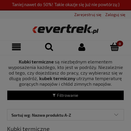
Taniej nawet do 50%! Takie okazje się już nie powtórzą:)
Zarejestruj się
Zaloguj się
Kubki termiczne
są niezbędnym elementem
wyposażenia każdego, kto jest w podróży. Niezależnie
od tego, czy dojeżdżasz do pracy, czy wybierasz się w
długą podróż,
kubek termiczny
utrzyma temperaturę
gorących napojów i chłód zimnych napojów.
Filtrowanie
Sortuj wg:
Nazwa produktu A-Z
Kubki termiczne