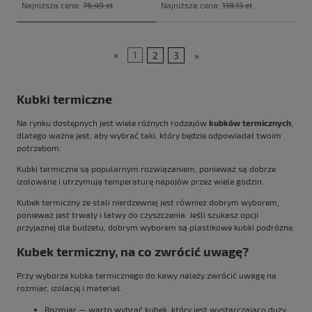
Najniższa cena:
76,49 zł
Najniższa cena:
118,15 zł
«
1
2
3
»
Kubki termiczne
Na rynku dostępnych jest wiele różnych rodzajów
kubków termicznych
,
dlatego ważne jest, aby wybrać taki, który będzie odpowiadał twoim
potrzebom.
Kubki
termiczne są popularnym rozwiązaniem, ponieważ są dobrze
izolowane i utrzymują temperaturę napojów przez wiele godzin.
Kubek termiczny ze stali nierdzewnej jest również dobrym wyborem,
ponieważ jest trwały i łatwy do czyszczenia. Jeśli szukasz opcji
przyjaznej dla budżetu, dobrym wyborem są plastikowe kubki podróżne.
Kubek termiczny, na co zwrócić uwagę?
Przy wyborze kubka termicznego do kawy należy zwrócić uwagę na
rozmiar, izolację i materiał.
Rozmiar — warto wybrać kubek, który jest wystarczająco duży,