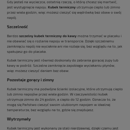
Gdy jesteś na wycieczce, ostatnią rzeczą, o którą chcesz się martwić,
jest wystygnięcie napoju.
Kubek termiczny
utrzymuje ciepło lub zimno
przez wiele godzin, więc możesz cieszyć się wędrówką bez obaw o swój
napój.
Szczelność
Bardzo
szczelny kubek termiczny do kawy
można trzymać w plecaku i
nie obawiać się o rozlanie napoju w transporcie. Dzięki szczelnemu
zamknięciu napój nie wycieknie ani nie rozleje się, bez względu na to, jak
spakujesz go do plecaka.
Kubek termiczny jest również doskonały do zabrania gorącej zupy lub
kawy w podróż. Szczelne zamknięcie zapobiega wyciekaniu płynów,
więc możesz cieszyć daniem bez obaw.
Pozostaje gorący i zimny
Kubek termiczny ma podwójne ścianki izolacyjne, które utrzymują ciepło
lub zimno napojów przez wiele godzin. W rzeczywistości kubek
utrzymuje zimno do 24 godzin, a ciepło do 12 godzin. Oznacza to, że
mogą się Państwo cieszyć swoim ulubionym napojem w idealnej
temperaturze, bez względu na to, gdzie się znajdujesz.
Wytrzymały
Kubek termiczny jest wykonany ze stali nierdzewnej, dzięki czemu jest