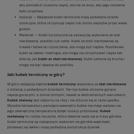
aby pomieścić ulubiony napój, ale nie za duży, aby jego noszenie
było uciążliwe.
Izolacja — Najlepsze kubki termiczne mają podwójne ścianki
izolacyjne, które utrzymują ciepło lub zimno napojów przez wiele
godzin.
Materiał — Kubki turystyczne są zazwyczaj wykonane ze stal
nierdzewna, plastiku lub szkła. Kubki ze stali nierdzewnej są
trwałe i łatwe do czyszczenia, ale mogą być ciężkie. Plastikowe
kubki są lekkie i niedrogie, ale mogą nie utrzymywać ciepła tak
dobrze, jak
kubki ze stali nierdzewnej
. Kubki szklane są kruche i
mogą nie być idealne do podróży.
Jaki kubek termiczny w góry?
W góry najlepszy będzie
kubek termiczny
wykonany ze
stal nierdzewna
z izolacją o podwójnych ściankach. Ten typ kubka utrzyma gorące
napoje gorącymi, a zimne zimnymi, nawet w ekstremalnych warunkach.
Kubek stalowy
jest odporny na rdzy i nie stłucze się w razie upadku.
Wysokie temperatury panujące wewnątrz kubka nie mają wpływu na
jego zewnętrzną temperaturę dzięki izolacji próżniowej.
Kubek
metalowy
to rodzaj naczynia, które idealnie nada się w trasy górskie.
Kubki termiczne są najlepszym wyborem na górskie wędrówki,
ponieważ są lekkie i mają podwójną konstrukcję ścianek